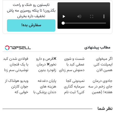
تابستون رو خنک و راحت
بگذرون! تا پنکه رومیزی مه پاش
تخفیف داره بخرش
سفارش بده!
مطالب پیشنهادی
اگر میخوای
شست و شوی
❌قرص‌ و دارو
فولادی شدن کبد
ایمپلنت کنی
عمقی کبد با
نخور❌ درمان
با یک فنجان
همین الان
دمنوش سم زدای
زانودرد بدون
نوشیدنی سم زدا
وقتشه | فقط با
گیاهی
قرص
جادوی درمان
نمیدونی کجا
پایان دغدغه
ویدیو هولناک از
۲۵ میلیون
جای زخم در سه
سرمایه گذاری
هزینه های
جوان کارتن
تومان!!!
هفته! (همین
کنی؟ ثبت نام
دندان پزشکی با
خوابی که
حالا رایگان
کن رایگان
پک سفید کننده
میلیاردر شد.
صحبت کنید)
سیگنال بگیر
خانگی
آموزش رایگان
نظر شما