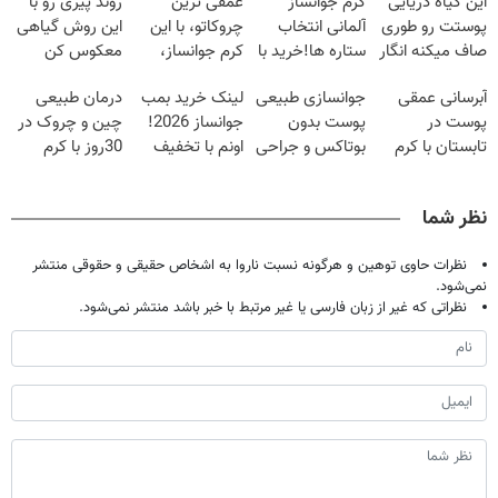
این گیاه دریایی
کرم جوانساز
عمقی ترین
روند پیری رو با
پوستت رو طوری
آلمانی انتخاب
چروکاتو، با این
این روش گیاهی
صاف میکنه انگار
ستاره ها!خرید با
کرم جوانساز،
معکوس کن
20سال جوون
تخفیف
صاف کن(50%
آبرسانی عمقی
جوانسازی طبیعی
لینک خرید بمب
درمان طبیعی
شدی🔥
تخفیف سفارش
پوست در
پوست بدون
جوانساز 2026!
چین و چروک در
فوری)
تابستان با کرم
بوتاکس و جراحی
اونم با تخفیف
30روز با کرم
جوانساز آلمانی!
😳! خرید با
ویژه
جوانساز
تخفیف ویژه
آلمانی(45%تخفیف)
نظر شما
نظرات حاوی توهین و هرگونه نسبت ناروا به اشخاص حقیقی و حقوقی منتشر
نمی‌شود.
نظراتی که غیر از زبان فارسی یا غیر مرتبط با خبر باشد منتشر نمی‌شود.