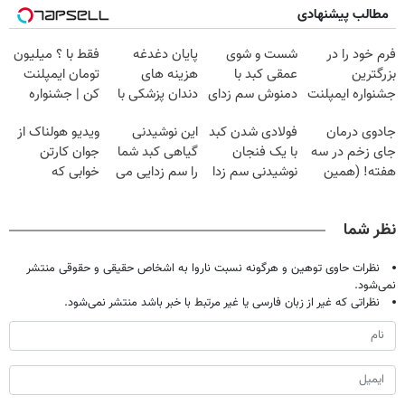
مطالب پیشنهادی
فرم خود را در
شست و شوی
پایان دغدغه
فقط با ؟ میلیون
بزرگترین
عمقی کبد با
هزینه های
تومان ایمپلنت
جشنواره ایمپلنت
دمنوش سم زدای
دندان پزشکی با
کن | جشنواره
تهران پر کنید ! |
گیاهی
پک سفید کننده
تموم نشه !!!
جادوی درمان
فولادی شدن کبد
این نوشیدنی
ویدیو هولناک از
فقط ۲۵ میلیون
خانگی
جای زخم در سه
با یک فنجان
گیاهی کبد شما
جوان کارتن
هفته! (همین
نوشیدنی سم زدا
را سم زدایی می
خوابی که
حالا رایگان
کند (با ضمانت
میلیاردر شد.
صحبت کنید)
مرجوعی)
آموزش رایگان
نظر شما
نظرات حاوی توهین و هرگونه نسبت ناروا به اشخاص حقیقی و حقوقی منتشر
نمی‌شود.
نظراتی که غیر از زبان فارسی یا غیر مرتبط با خبر باشد منتشر نمی‌شود.