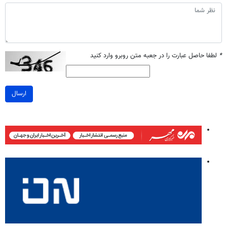
*
لطفا حاصل عبارت را در جعبه متن روبرو وارد کنید
ارسال