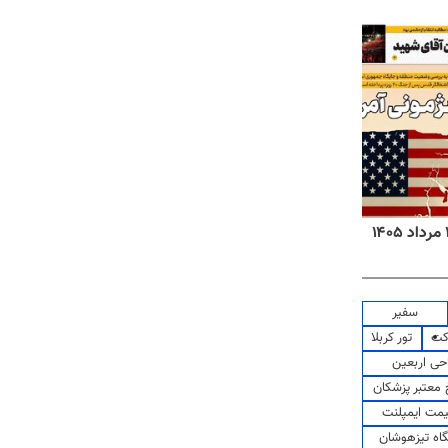
روزنامه‌های صبح چهارشنبه ۱۴ مرداد ۱۴۰۵
روزنا
سفیر
کت
تور کربلا
حی اربعین
معتبر پزشکان
مت ایمپلنت
اه تیزهوشان