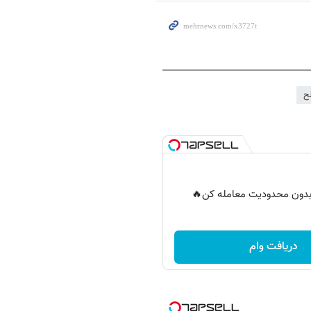
ح
ر بدون محدودیت معامله کن🔥
دریافت وام