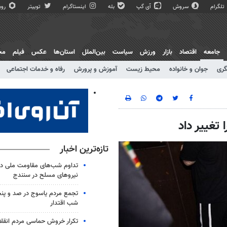
تلگرام
سروش
آی گپ
بله
اینستاگرام
توییتر
روبی
جامعه
اقتصاد
بازار
ورزش
سیاست
بین‌الملل
استان‌ها
عکس
فیلم
مج
گری
جوان و خانواده
محیط زیست
آموزش و پرورش
رفاه و خدمات اجتماعی
تغییر داد
تازه‌ترین اخبار
تداوم شب‌های مقاومت ملی در
نیروهای مسلح در سنندج
تجمع مردم یاسوج در صد و پنج
شب اقتدار
تکرار خروش حماسی مردم انقلا