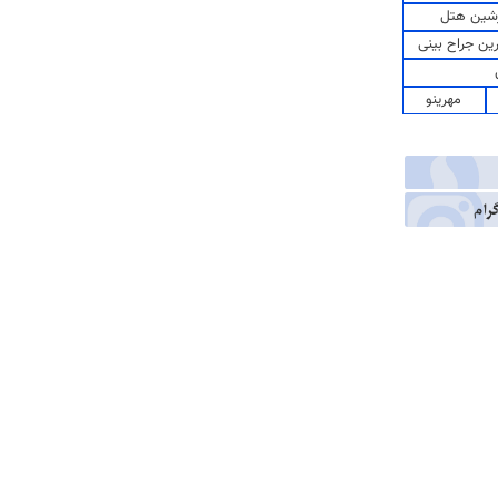
شین هتل
رین جراح بینی
مهرینو