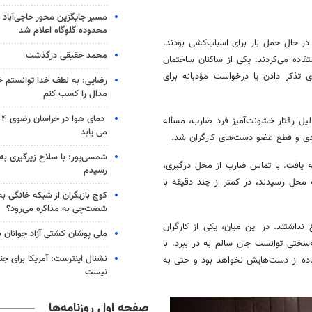
مسیر جایگزین محور حاجی‌آباد 
محدوده گلوگاه اعلام شد
ر حال حمل بار برای اسباب‌کشی بودند.
محمد حقیقی درگذشت
فاده می‌کردند. یکی از ساکنان ساختمان
 تذکر دادن یا درخواست مؤدبانه برای
رضایی: به لطف خدا توانستم خ
مدال را کسب کنم
دم
لیل رفتار خشونت‌آمیز فرد ضارب،
مسأله
می یابد
دی و قطع عضو دست‌های کارگران شد.
شمسی‌پور: با سلاح زیرگیری به
ه یافت. با تماس ضارب از محل درگیری،
رسیدم
 محل رسیدند، در کمتر از چند دقیقه با
کوچ بازیگران از شبکه خانگی ب
شصت‌چی به مذاکره می‌رود؟
اشتند. در این میان، یکی از کارگران
ملی پوشان کشتی آزاد جوانان 
سختی توانست جان سالم به در ببرد. با
نشنال اینترست: آمریکا برای جن
فاده از دست‌هایش نخواهد بود و حتی به
نیست
صفحه اول روزنامه‌ها