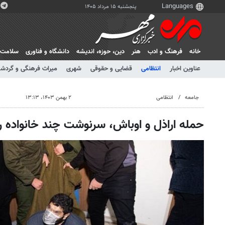
پنجشنبه ۱۵ مرداد ۱۴۰۵
خانه
فرهنگ و ادب
هنر
دين، حوزه، انديشه
دانشگاه و فناوری
سلامت
عناوین اخبار
انتظامی
قضایی و حقوقی
شهری
میراث فرهنگی و گردش
جامعه
انتظامی
۲ بهمن ۱۴۰۳، ۱۳:۱۳
حمله اراذل و اوباش، سرنوشت چند خانواده را 