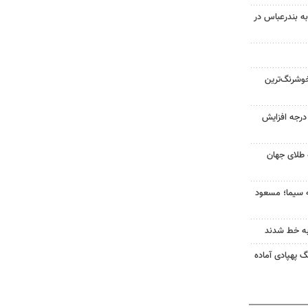
به بندرعباس در
وشرنگ‌ترین
ای هوا در خراسان رضوی ۴ درجه افزایش
 طلای جهان
ه سیما؛ مسعود
به خط شدند
گ پهپادی آماده