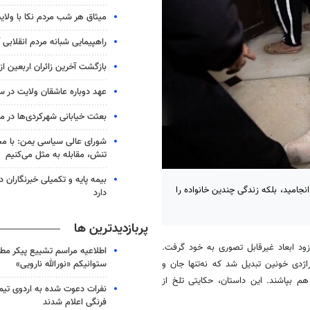
میثاق هر شب مردم نکا با ولای
راهپیمایی شبانه مردم انقلابی آ
بازگشت آخرین زائران اربعین ا
عهد دوباره عاشقان ولایت در س
بعثت خیابانی شهرکردی‌ها در موج 
شورای عالی سیاسی یمن: با مح
تنش، مقابله به مثل می‌کنیم
بیمه پایه و تکمیلی خبرنگاران در
نجامید، بلکه زندگی چندین خانواده را
دارد
پربازدیدترین ها
ود ابعاد غیرقابل تصوری به خود گرفت.
اطلاعیه مراسم تشییع پیکر مط
ستوانیکم «نورالله نارویی»
ژدی خونین تبدیل شد که نه‌تنها جان و
هم بپاشند. این داستان، حکایتی تلخ از
نفرات دعوت شده به اردوی تی
فرنگی اعلام شدند