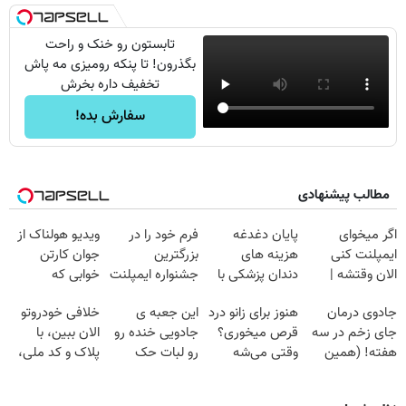
تابستون رو خنک و راحت
بگذرون! تا پنکه رومیزی مه پاش
تخفیف داره بخرش
سفارش بده!
مطالب پیشنهادی
اگر میخوای
پایان دغدغه
فرم خود را در
ویدیو هولناک از
ایمپلنت کنی
هزینه های
بزرگترین
جوان کارتن
الان وقتشه |
دندان پزشکی با
جشنواره ایمپلنت
خوابی که
فقط با ۲۵
پک سفید کننده
تهران پر کنید ! |
میلیاردر شد.
جادوی درمان
هنوز برای زانو درد
این جعبه ی
خلافی خودروتو
میلیون تومان!!!
خانگی
فقط ۲۵ میلیون
آموزش رایگان
جای زخم در سه
قرص میخوری؟
جادویی خنده رو
الان ببین، با
هفته! (همین
وقتی می‌شه
رو لبات حک
پلاک و کد ملی،
حالا رایگان
بدون عمل
میکنه
بدون نیاز به
صحبت کنید)
درمانش کرد؟؟؟؟
خرید40%تخفیف
مراجعه حضوری