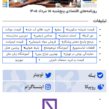
روزنامه‌های اقتصادی پنج‌شنبه ۱۵ مرداد ۱۴۰۵
تبلیغات
قیمت شیشه سکوریت
سفیر
خرید طلای آب شده
قیمت موکت
تور کربلا
استند تسلیت
مداحی اربعین
دوربین مداربسته
مرجع پاسخ معتبر پزشکان
فروش مواد شیمیایی
قیمت ایمپلنت
قطعات لباسشویی
آموزشگاه تیزهوشان
بلیط هواپیما
پرشین هتل
نمایندگی بوش در تهران
بهترین جراح بینی
آموزشگاه زبان ملل
قیمت و خرید سمعک نامرئی
مهرینو