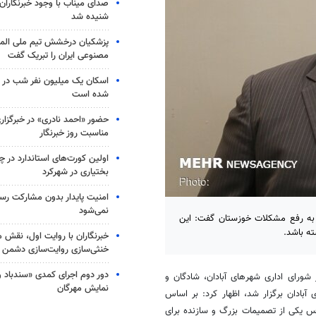
صدای میناب با وجود خبرنگاران 
شنیده شد
پزشکیان درخشش تیم ملی الم
مصنوعی ایران را تبریک گفت
اسکان یک میلیون نفر شب در 
شده است
حضور «احمد نادری» در خبرگزاری
مناسبت روز خبرنگار
اولین کورت‌های استاندارد در چ
بختیاری در شهرکرد
امنیت پایدار بدون مشارکت رسا
نمی‌شود
نمایندگان آبادان در مجلس با انتقاد از اختصاص ۲۹ همت به رفع مشکلات خوزستان گفت: این
ته باشد.
خبرنگاران با روایت اول، نقش 
خنثی‌سازی روایت‌سازی دشمن د
دور دوم اجرای کمدی «سندباد و 
شورای اداری شهرهای آبادان، شادگان و
نمایش مهرگان
 آبادان برگزار شد، اظهار کرد: بر اساس
 یکی از تصمیمات بزرگ و سازنده برای