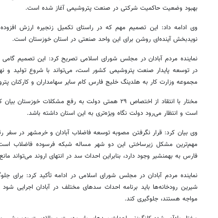
بهبود وضعیت حاکمیت شرکتی در صنعت پتروشیمی آغاز شده است.
وی ادامه داد: این تصمیم مهم که در راستای تکمیل زنجیره ارزش افزود
نویدبخش آینده‌ای روشن برای این واحد صنعتی در استان خوزستان است.
نماینده مردم آبادان در مجلس شورای اسلامی تصریح کرد: این تصمیم گامی مهم
در توسعه پایدار صنعت پتروشیمی کشور است، می‌تواند با شروع تولید و نه
مجموعه وزارت کار به
هلدینگ
خلیج فارس کام سایر سهامداران و کارکنان پتروش
مختار با انتقاد از اختصاص ۲۹ همتی دولت به رفع مشکلات خوزس
است و انتظار می‌رود دولت نگاه ویژه‌تری به این استان داشته باشد.
وی بیان کرد: قرار نگرفتن مصوبه توسعه فاضلاب آبادان و خرمشهر در سفر ر
مهم‌ترین مشکل زیرساختی این دو شهر مساله شبکه فرسوده فاضلاب اس
فارس به
بهمنشیر
وجود دارد، بنابراین احداث سد در انتهای اروند می‌تواند ما
نماینده مردم آبادان در مجلس شورای اسلامی در ادامه تأکید کرد: برای جلو
شیرین رودخانه‌ها باید برنامه احداث سدهای مختلف در آبادان اجرایی شود ت
مواجه هستند، جلوگیری کند.