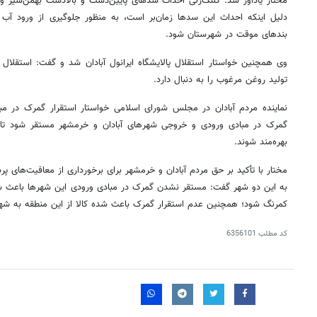
مختار یادآور شد: کلنگ‌زنی احداث سدهای پایین‌دست و بالادست بهمن‌شیر و 
دلیل اینکه احداث این سدها زمان‌بر است، به منظور جلوگیری از ورود آب 
بندهای موقت در شهرستان شود.
وی همچنین خواستار استقلال پالایشگاه ایرانول آبادان شد و گفت: استقلا
تولید روغن مرغوب را به دنبال دارد.
نماینده مردم آبادان در مجلس شورای اسلامی خواستار استقرار گمرک در مب
گمرک در مبادی ورودی و خروجی شهرهای آبادان و خرمشهر مستقر شود تا م
بهره‌مند شوند.
مختار با تأکید بر حق مردم آبادان و خرمشهر برای برخورداری از معافیت‌های 
به این دو شهر گفت: مستقر نشدن گمرک در مبادی ورودی این شهرها باعث ش
کمرنگ شود؛ همچنین عدم استقرار گمرک باعث شده کالا از این منطقه به شهر
کد مطلب
6356101
روزنامه‌های صبح شنبه ۱۷ مرداد ۱۴۰۵
روزنام