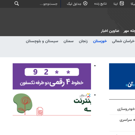
نتایج زنده
کا
ایتا
جداول لیگ
له مهر
عناوین اخبار
خراسان شمالی
خوزستان
زنجان
سمنان
سیستان و بلوچستان
خودروسازی
یه سراسری