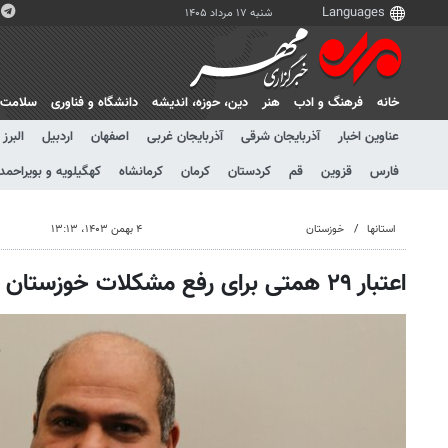
شنبه ۱۷ مرداد ۱۴۰۵
خانه
فرهنگ و ادب
هنر
دين، حوزه، انديشه
دانشگاه و فناوری
سلامت
عناوین اخبار
آذربایجان شرقی
آذربایجان غربی
اصفهان
اردبیل
البرز
فارس
قزوین
قم
کردستان
کرمان
کرمانشاه
کهگیلویه و بویراحمد
استانها
خوزستان
۴ بهمن ۱۴۰۳، ۱۳:۱۳
اعتبار ۲۹ همتی برای رفع مشکلات خوزستان بسیار ناچیز است