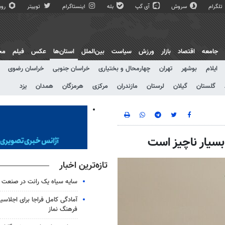
تلگرام
سروش
آی گپ
بله
اینستاگرام
توییتر
روبی
جامعه
اقتصاد
بازار
ورزش
سیاست
بین‌الملل
استان‌ها
عکس
فیلم
مج
ایلام
بوشهر
تهران
چهارمحال و بختیاری
خراسان جنوبی
خراسان رضوی
گلستان
گیلان
لرستان
مازندران
مرکزی
هرمزگان
همدان
یزد
تازه‌ترین اخبار
سایه سیاه یک رانت در صنعت 
آمادگی کامل فراجا برای اجلاس
فرهنگ نماز