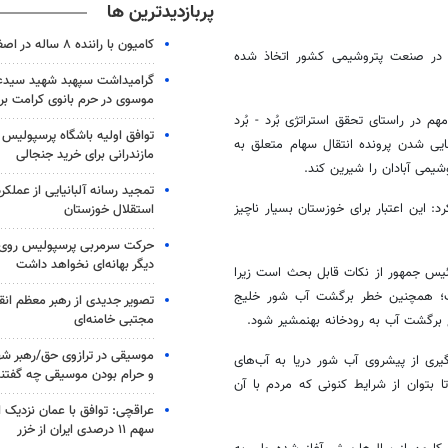
پربازدیدترین ها
کامیون با راننده ۸ ساله در اصفهان توقیف شد
ه در صنعت پتروشیمی کشور اتخاذ شده
گرامیداشت سپهبد شهید سیدعب
موسوی در حرم بانوی کرامت برگ
 در راستای تحقق استراتژی بُرد - بُرد
توافق اولیه باشگاه پرسپولیس 
ایی شدن پرونده انتقال سهام متعلق به
مازندرانی برای خرید جنجالی
یمی آبادان را شیرین کند.
تمجید رسانه آلبانیایی از عملکر
تان بیان کرد: این اعتبار برای خوزستان بسیار ناچیز
استقلال خوزستان
حرکت سرمربی پرسپولیس روی لبه
دیگر بهانه‌ای نخواهد داشت
ئیس جمهور از نکات قابل بحث است زیرا
ت؛ همچنین خطر برگشت آب شور خلیج
تصویر جدیدی از رهبر معظم انق
مجتبی خامنه‌ای
نع برگشت آب به رودخانه
بهنمشیر
شود.
موسیقی در ترازوی حق/رهبر شهی
گیری از پیشروی آب شور دریا به آب‌های
و حرام بودن موسیقی چه گفتن
ا بتوان از شرایط کنونی که مردم با آن
عراقچی: توافق با عمان نزدیک
سهم ۱۱ درصدی ایران از خزر