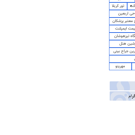
کت
تور کربلا
حی اربعین
معتبر پزشکان
مت ایمپلنت
اه تیزهوشان
شین هتل
رین جراح بینی
مهرینو