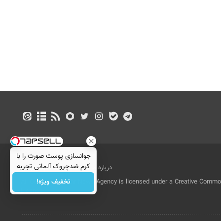
جوانسازی پوست صورت را با
کرم ضدچروک آلمانی تجربه
درباره ما
تماس با ما
بازرگانی
کنید!
تخفیف ویژه!
All Content by Mehr News Agency is licensed under a Creative Commons
License.