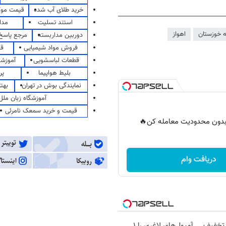
خرید طلای آب شده
قیمت مو
استند تسلیت
مدا
ه خوزستان
اهواز
دوربین مداربسته
مرجع پاسخ 
فروش مواد شیمیایی
قی
قطعات لباسشویی
آموزشگ
بلیط هواپیما
پر
نمایندگی بوش در تهران
بهت
آموزشگاه زبان ملل
قیمت و خرید سمعک نامرئی
ر بدون محدودیت معامله کن🔥
دریافت وام
 تخفیف
آمپول‌های لاغری را ۱