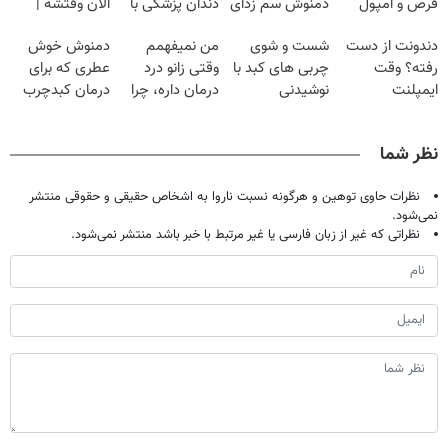
قرص و آمپول
دمنوش سم زدای
دندان پزشکی با
الان وقتشه |
گیاهی
پک سفید کننده
فقط با ۲۵
دندونت از دست
شست و شوی
من نمیفهمم
دمنوش خوش
خانگی
میلیون تومان!!!
رفته؟ وقت
چربی های کبد با
وقتی زانو درد
عطری که برای
ایمپلنت
نوشیدنی
درمان داره، چرا
درمان کبدچرب
دیجیتاله
گیاهی(55%تخفیف)
دردش رو داری
معجزه میکنه
تحمل میکنی؟❗
نظر شما
نظرات حاوی توهین و هرگونه نسبت ناروا به اشخاص حقیقی و حقوقی منتشر
نمی‌شود.
نظراتی که غیر از زبان فارسی یا غیر مرتبط با خبر باشد منتشر نمی‌شود.