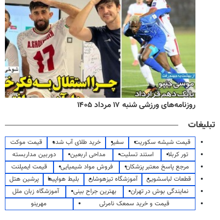
روزنامه‌های ورزشی شنبه ۱۷ مرداد ۱۴۰۵
تبلیغات
قیمت شیشه سکوریت
سفیر
خرید طلای آب شده
قیمت موکت
تور کربلا
استند تسلیت
مداحی اربعین
دوربین مداربسته
مرجع پاسخ معتبر پزشکان
فروش مواد شیمیایی
قیمت ایمپلنت
قطعات لباسشویی
آموزشگاه تیزهوشان
بلیط هواپیما
پرشین هتل
نمایندگی بوش در تهران
بهترین جراح بینی
آموزشگاه زبان ملل
قیمت و خرید سمعک نامرئی
مهرینو