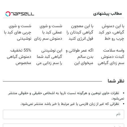
مطالب پیشنهادی
با این دمنوش
با این معجون
شست و شوی
شست و شوی
گیاهی، دور کبد
گیاهی کبدتان را
عمقی کبد با
چربی های کبد با
چرب رو خط
فول انرژی کنید
دمنوش سم زدای
نوشیدنی
بکش!
گیاهی
گیاهی(55%تخفیف)
واسه سلامت
اگه عمر طولانی و
این نوشیدنی
55% تخفیف
کبدت دمنوش
بدن سالم
گیاهی کبد شما
دمنوش گیاهی
سم زدای گیاهی
میخوای این
را سم زدایی می
مخصوص
رو امتحان
نوشیدنی رو با
کند (با ضمانت
کبد(بزن اینجا)
کن(55%
تخفیف بخر
مرجوعی)
نظر شما
تخفیف)
نظرات حاوی توهین و هرگونه نسبت ناروا به اشخاص حقیقی و حقوقی منتشر
نمی‌شود.
نظراتی که غیر از زبان فارسی یا غیر مرتبط با خبر باشد منتشر نمی‌شود.