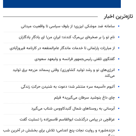
تازه‌ترین اخبار
سامانه ضد موشکی لیزری؛ از بلوف سیاسی تا واقعیت میدانی
نامِ تو را بر صخره‌ای بی‌مرگ کندند؛ ایرانِ من! ای یادگارِ یادگاران
از مبارزات پارلمانی تا خدمات ماندگار عام‌المنفعه در کارنامه فیروزآبادی
گفتگوی تلفنی رئیس‌جمهور فرانسه و ولیعهد سعودی
انرژی‌های نو و رشد تولید کشاورزی/ وقتی پسماند مزرعه‌ برق تولید
می‌کند
آلبوم «آسیمه سر» منتشر شد؛ دعوت به شنیدن حرکتِ زندگی
چای داغ بنوشید سرطان می‌گیرید+ فیلم
آبرسانی به روستاهای شمال گنبدکاووس شتاب می‌گیرد
عراقچی در پیامی درگذشت ابوالقاسم قاسم‌زاده را تسلیت گفت
«زنده‌شور» و روایت نجات پنج اعدامی؛ تلاش برای بخشش در آخرین شب