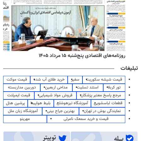
روزنامه‌های اقتصادی پنج‌شنبه ۱۵ مرداد ۱۴۰۵
تبلیغات
قیمت شیشه سکوریت
سفیر
خرید طلای آب شده
قیمت موکت
تور کربلا
استند تسلیت
مداحی اربعین
دوربین مداربسته
مرجع پاسخ معتبر پزشکان
فروش مواد شیمیایی
قیمت ایمپلنت
قطعات لباسشویی
آموزشگاه تیزهوشان
بلیط هواپیما
پرشین هتل
نمایندگی بوش در تهران
بهترین جراح بینی
آموزشگاه زبان ملل
قیمت و خرید سمعک نامرئی
مهرینو