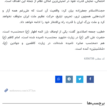
احتمالی، نمایش قدرت نفوذ در امنیتی‌ترین اماکن نظام از جمله این اهداف است.
حجت‌الاسلام جعفرزاده بیان کرد: واقعیت آن است که علی‌رغم همه آزار و
اذیت‌هایی همچون ترور، تحریم، تبلیغ، حرکت عظیم ملت ایران متوقف نخواهد
کرد و ملت بزرگ ایران با قدرت راه پرافتخار خود را ادامه خواهد داد.
خطیب جمعه
اصلاندوز
گفت: یکی از اوصاف بارز ائمه اطهار (
ع)
«محتسب» است،
حضرت علی اکبر (
ع)
در زیارت «شهید محتسب» نامیده شده است، امام کاظم (
ع)
هم «محتسب صابر» نامیده شده‌اند، در زیارت کاظمین و جوادین (
ع)
،
«مُحْتَسِبَیْن
» آمده است.
کد مطلب
6356738
برچسب‌ها