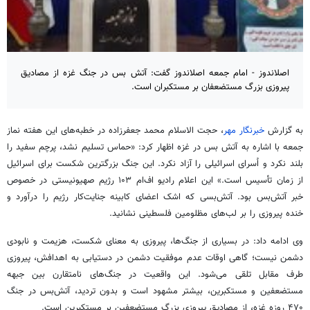
اصلاندوز - امام جمعه اصلاندوز گفت: آتش بس در جنگ غزه از مصادیق
پیروزی بزرگ مستضعفان بر مستکبران است.
به گزارش
خبرنگار مهر
، حجت الاسلام محمد جعفرزاده در خطبه‌های این هفته نماز
جمعه با اشاره به آتش بس در غزه اظهار کرد: «حماس تسلیم نشد، پرچم سفید را
بلند نکرد و اُسرای اسرائیلی را آزاد نکرد. این جنگ بزرگترین شکست برای اسرائیل
از زمان تأسیس است.» این اعلام رادیو
اف‌ام
۱۰۳ رژیم صهیونیستی در خصوص
خبر آتش‌بس بود. آتش‌بسی که اشک اعضای کابینه جنایت‌کار رژیم را درآورد و
خنده پیروزی را بر لب‌های مظلومین فلسطینی نشانید.
وی ادامه داد: در بسیاری از جنگ‌ها، پیروزی به معنای شکست، هزیمت و نابودی
دشمن نیست؛ گاهی اوقات عدم موفقیت دشمن در دستیابی به اهدافش، پیروزی
طرف مقابل تلقی می‌شود. این واقعیت در جنگ‌های نامتقارن بین جبهه
مستضعفین و مستکبرین، بیشتر مشهود است و بدون تردید، آتش‌بس در جنگ
۴۷۰ روزه غزه، از مصادیق پیروزی بزرگ مستضعفین بر مستکبرین است.