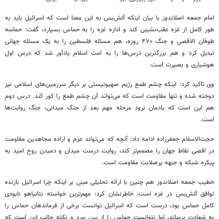
امام جمعه
اصلاندوز
با بیان اینکه آتش‌بس به این معنا است که اسرائیل باید به
طور کامل از غزه عقب‌نشینی کند و اداره غزه را به حماس بسپارد، گفت: حماسه
طوفان الاقصی و جنگ ۴۷۰ روزه، هم مسئله فلسطین را به یک مسئله جهانی
تبدیل کرد و هم بزرگترین درس‌ها را به امت اسلام یادآور شد که درس اول
هوشیاری و بصیرت است.
وی تاکید کرد: اینکه چشم طمع رژیم صهیونیستی بر دیگر سرزمین‌های اسلامی نیز
دوخته شده و تنها مقاومت است که می‌تواند آن چشم طمع را کور کند. درس دوم
هم این است که یادمان نرود مرحله مهم بعد از جنگ میدانی، جنگ روایت‌ها
است.
حجت‌الاسلام جعفرزاده ادامه داد: آنچه که می‌تواند عزم و اراده مجاهدین مقاومت
در اقصی نقاط جهان را مصمم‌تر کند، روایت درست میدان و دمیدن روح امید به
پیکره شبکه و جبهه پرصلابت مقاومت است.
خطیب جمعه
اصلاندوز
هم چنین با ارائه تحلیلی مبنی بر اینکه چرا اسرائیل بازنده
توافق آتش‌بس در غزه است، خاطرنشان کرد: مهم‌ترین خواسته نتانیاهو نابودی
کامل حماس بود، درست است که اسرائیل توانست برخی از فرماندهان حماس را
به شهادت برساند، اما نتوانست حماس را از بین ببرد و نکته جالب این است که