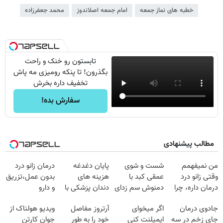
خطبه های نماز جمعه
امام جمعه اصلاندوز
محمد جعفرزاده
تابستون رو خنک و راحت
بگذرون! تا پنکه رومیزی مه پاش
تخفیف داره بخرش
سفارش بده!
مطالب پیشنهادی
من نمیفهمم
شست و شوی
پایان دغدغه
درمان زانو درد
وقتی زانو درد
عمقی کبد با
هزینه های
بدون عمل،تزریق
درمان داره، چرا
دمنوش سم زدای
دندان پزشکی با
و دارو
دردش رو داری
گیاهی
پک سفید کننده
(◂پرسش‌نامه)
جادوی درمان
اگر میخوای
آرتروز مفاصل
ویدیو هولناک از
تحمل میکنی؟❗
خانگی
جای زخم در سه
ایمپلنت کنی
خود را به طور
جوان کارتن