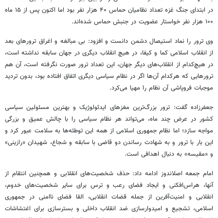
در ابتدای جنگ غزه تعداد نظامیان حماس ۴۰ هزار نفر بود اما اکنون پس از ۱۵ ماه
۱۰۰ هزار نفر خواستار عضویت در جنبش حماس شده‌اند.
وی ترور را نماد استیصال دشمن دانست و افزود: بی مبالغه و اغراق ترورهای بعد
از انقلاب اسلامی کما و
کیفا
، در هیچ انقلاب دیگری در جهان سابقه نداشته است،
در هیچ‌کدام از انقلاب‌های دیگر جهان، این تعداد ترور صورت نگرفته است، آن هم
ترورهایی که هرکدام آن‌ها اگر در نظام سیاسی دیگری اتفاق افتاده بود، بدون تردید
موجبات فروپاشی آن نظام را مهیا می‌کرد.
جعفرزاده گفت: ترور بزرگ‌ترین مغزهای ایدئولوژیک و بهترین مسئولین سیاسی
کشور در عرض چند ماه، می‌تواند هر نظام سیاسی را با چالش عمیق و بزرگی
مواجه سازد؛ اما نظام جمهوری اسلامی از همه این توطئه‌ها به سلامت عبور کرد و
این بار با ترور و به شهادت رساندن دو قاضی با سابقه و شجاع، شهیدان «
رازینی
»
و «مقیسه» به دنبال اهدافی است.
امام جمعه
اصلاندوز
ادامه داد: حذف شخصیت‌های انقلابی و همچنین انتقام از
آنها، هراس‌افکنی و ایجاد فضای رعب و ترس برای سایر شخصیت‌های
خدوم
،
انقلابی و امنیت‌آفرین از جمله قضات انقلابی، القا فضای ناامنی در جمهوری
اسلامی، تشجیع و
امیدوارسازی
ضد انقلاب داخلی و بسترسازی برای اغتشاشات