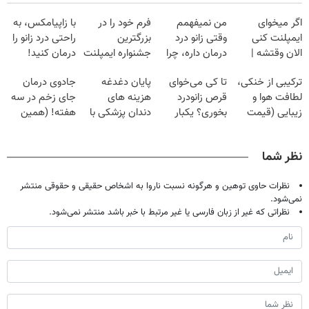
اگر میخوای
من نمیفهمم
فرم خود را در
با زاپیامکس، به
ایمپلنت کنی
وقتی زانو درد
بزرگترین
راحتی درد زانو را
الان وقتشه |
درمان داره، چرا
جشنواره ایمپلنت
درمان کنید!
فقط با ۲۵
دردش رو داری
تهران پر کنید ! |
ترکیبی از خنکی،
تا کی می‌خوای
پایان دغدغه
جادوی درمان
میلیون تومان!!!
تحمل میکنی؟❗
فقط ۲۵ میلیون
لطافت هوا و
قرص زانودرد
هزینه های
جای زخم در سه
زیبایی (قیمت
بخوری؟ یکبار
دندان پزشکی با
هفته! (همین
باور نکردنی!)
اصولی درمانش
پک سفید کننده
حالا رایگان
کن
خانگی
صحبت کنید)
نظر شما
نظرات حاوی توهین و هرگونه نسبت ناروا به اشخاص حقیقی و حقوقی منتشر
نمی‌شود.
نظراتی که غیر از زبان فارسی یا غیر مرتبط با خبر باشد منتشر نمی‌شود.