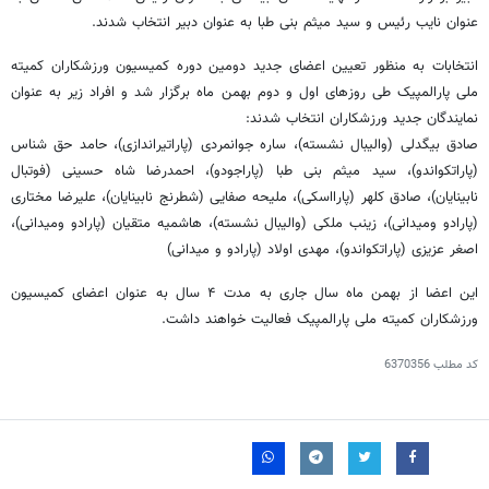
عنوان نایب رئیس و سید میثم بنی طبا به عنوان دبیر انتخاب شدند.
انتخابات به منظور تعیین اعضای جدید دومین دوره کمیسیون ورزشکاران کمیته
ملی پارالمپیک طی روزهای اول و دوم بهمن ماه برگزار شد و افراد زیر به عنوان
نمایندگان جدید ورزشکاران انتخاب شدند:
صادق بیگدلی (والیبال نشسته)، ساره جوانمردی (پاراتیراندازی)، حامد حق شناس
(پاراتکواندو)، سید میثم بنی طبا (پاراجودو)، احمدرضا شاه حسینی (فوتبال
نابینایان)، صادق کلهر (پارااسکی)، ملیحه صفایی (شطرنج نابینایان)، علیرضا مختاری
(پارادو ومیدانی)، زینب ملکی (والیبال نشسته)، هاشمیه متقیان (پارادو ومیدانی)،
اصغر عزیزی (پاراتکواندو)، مهدی اولاد (پارادو و میدانی)
این اعضا از بهمن ماه سال جاری به مدت ۴ سال به عنوان اعضای کمیسیون
ورزشکاران کمیته ملی پارالمپیک فعالیت خواهند داشت.
کد مطلب
6370356