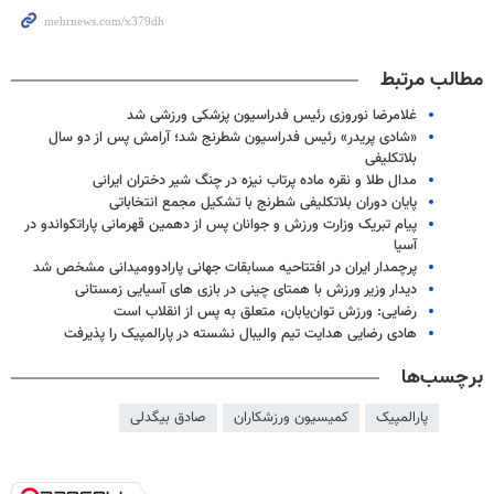
مطالب مرتبط
غلامرضا نوروزی رئیس فدراسیون پزشکی ورزشی شد
«شادی پریدر» رئیس فدراسیون شطرنج شد؛ آرامش پس از دو سال
بلاتکلیفی
مدال طلا و نقره ماده پرتاب نیزه در چنگ شیر دختران ایرانی
پایان دوران بلاتکلیفی شطرنج با تشکیل مجمع انتخاباتی
پیام تبریک وزارت ورزش و جوانان پس از دهمین قهرمانی پاراتکواندو در
آسیا
پرچمدار ایران در افتتاحیه مسابقات جهانی پارادوومیدانی مشخص شد
دیدار وزیر ورزش با همتای چینی در بازی های آسیایی زمستانی
رضایی: ورزش توان‌یابان، متعلق به پس از انقلاب است
هادی رضایی هدایت تیم والیبال نشسته در پارالمپیک را پذیرفت
برچسب‌ها
پارالمپیک
کمیسیون ورزشکاران
صادق بیگدلی