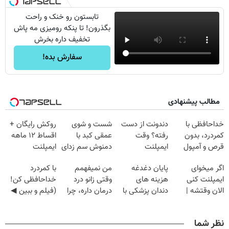
تابستون رو خنک و راحت
بگذرون! تا پنکه رومیزی مه پاش
تخفیف داره بخرش
سفارش بده!
مطالب پیشنهادی
خداحافظی با
دندونت از دست
شست و شوی
روکش رایگان +
کمردرد، بدون
رفته؟ وقت
عمقی کبد با
اقساط ۱۲ ماهه
قرص و آمپول
ایمپلنت
دمنوش سم زدای
ایمپلنت
دیجیتاله
گیاهی
اگر میخوای
پایان دغدغه
من نمیفهمم
با کمردرد
ایمپلنت کنی
هزینه های
وقتی زانو درد
خداحافظی کن!
الان وقتشه |
دندان پزشکی با
درمان داره، چرا
(فیلم و ببین ◀
فقط با ۲۵
پک سفید کننده
دردش رو داری
پرسش‌نامه رو
میلیون تومان!!!
خانگی
تحمل میکنی؟❗
پرکن)
نظر شما