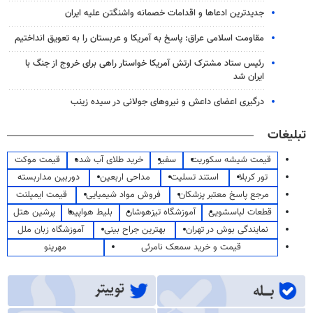
جدیدترین ادعاها و اقدامات خصمانه واشنگتن علیه ایران
مقاومت اسلامی عراق: پاسخ به آمریکا و عربستان را به تعویق انداختیم
رئیس ستاد مشترک ارتش آمریکا خواستار راهی برای خروج از جنگ با
ایران شد
درگیری اعضای داعش و نیروهای جولانی در سیده زینب
تبلیغات
قیمت شیشه سکوریت
سفیر
خرید طلای آب شده
قیمت موکت
تور کربلا
استند تسلیت
مداحی اربعین
دوربین مداربسته
مرجع پاسخ معتبر پزشکان
فروش مواد شیمیایی
قیمت ایمپلنت
قطعات لباسشویی
آموزشگاه تیزهوشان
بلیط هواپیما
پرشین هتل
نمایندگی بوش در تهران
بهترین جراح بینی
آموزشگاه زبان ملل
قیمت و خرید سمعک نامرئی
مهرینو