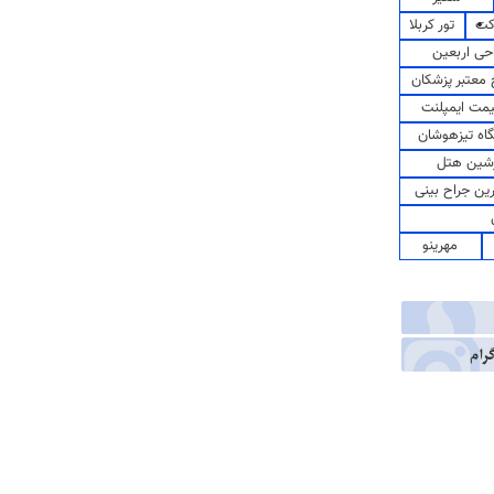
کت
تور کربلا
حی اربعین
معتبر پزشکان
مت ایمپلنت
اه تیزهوشان
شین هتل
رین جراح بینی
مهرینو