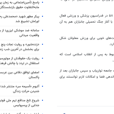
پاسخ تأمین‌اجتماعی به زمان پ
مابه‌التفاوت حقوق بازنشستگان
رضایی خاطرنشان کرد: ورزش توان‌یابان تحت عنوان یک کمیته تا پیش از سال ۵۸ در فدراسیون پزشکی و ورزشی فعال
پیکر مطهر شهید «محمدعلی رحیم
اورامان تشییع شد
۵۸ به شکل یک فدراسیون درآمد و از سال ۵۹ همزمان با آغاز جنگ تحمیلی جانبازان هم به آن
سامانه ضد موشکی لیزری؛ از ب
واقعیت میدانی
اخت‌های خوبی برای ورزش معلولان شکل
«زنده‌شور» و روایت نجات پنج 
برای بخشش در آخرین شب زند
ربوط به پس از انقلاب اسلامی است که
روایت یک حقوقدان از موتورسوا
.
استقلال در تردد یا چالش فرهن
جامعه توان‌یاب و سپس جانبازان بعد از
امضای توافق دفاعی بین عربستا
دهی فضا و امکانات لازم توانستند برای
پاکستان
آلبوم «آسیمه سر» منتشر شد؛
شنیدن حرکتِ زندگی
شروع تلخ مدافع تیم ملی فوتبا
جدایی از پرسپولیس