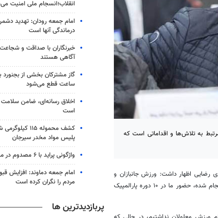
انقلاب؛انسجام ملی امنیت‌ می‌س
امام جمعه رودان: تهدید دشمن
درماندگی آنها است
خبرنگاران با صداقت و شجاعت 
آگاهی هستند
ساعت قطع می‌شود
اخلاق رسانه‌ای، ضامن سلامت
است
کشف محموله ۱۱۵ کی
رتبط به تلاش‌ها و اقداماتی است که
پلیس مواد مخدر سیرجان
واژگونی پراید با ۶ مصدوم در میامی
امام جمعه دماوند: افزایش قب
ی رضایی اظهار داشت: ورزش جانبازان و
مردم را نگران کرده است
توان‌یابان همه مرتبط به تلاش‌ها و اقداماتی است که پس از انقلاب اسلامی انجام شده، حضور ما در ۱۰ دوره پارالمپیک
پربازدیدترین ها
ام ورزش معلولان نداشتیم، در حالی که