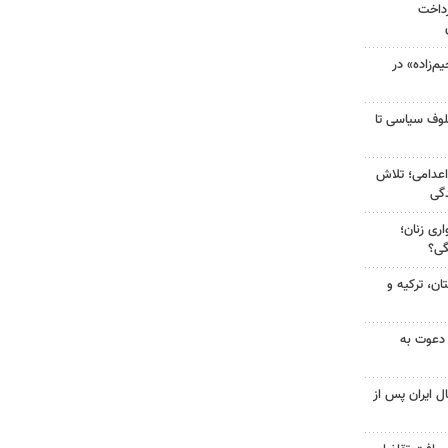
رداخت
‌زاده» در
لوف سیاسی تا
اعدامی؛ تلاش
گی
ری زنان؛
گی؟
ن، ترکیه و
 دعوت به
ل ایران پس از