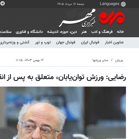
جمعه ۱۶ مرداد ۱۴۰۵
خانه
فرهنگ و ادب
هنر
دين، حوزه، انديشه
دانشگاه و فناوری
سلامت
عناوین اخبار
فوتبال ایران
فوتبال جهان
توپ و تور
کشتی و وزنه‌برداری
ورزش
سایر ورزشها
۱۲ بهمن ۱۴۰۳، ۱۱:۱۵
رضایی: ورزش توان‌یابان، متعلق به پس از ا