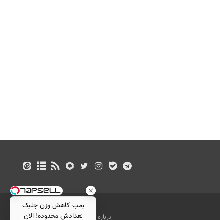
بمب کاهش وزن جلبک
تعدادش محدوده! الان
درباره ما
تماس با ما
بازرگانی