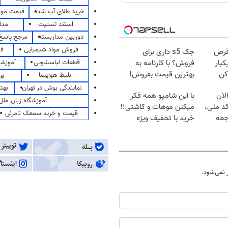
خرید طلای آب شده
قیمت مو
استند تسلیت
مدا
دوربین مداربسته
مرجع پاسخ 
فروش مواد شیمیایی
قی
قرص
جک s5 داری برای
قطعات لباسشویی
آموزشگ
کبار
فروش؟ با کارنامه به
کن
بهترین قیمت بفروش!
بلیط هواپیما
پر
نمایندگی بوش در تهران
بهت
لان
با این شامپو همه فکر
آموزشگاه زبان ملل
کد ملی،
میکنن موهات و کاشتی!!
قیمت و خرید سمعک نامرئی
جعه
خرید با تخفیف ویژه
نمی‌شود.