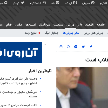
تلگرام
سروش
آی گپ
بله
اینستاگرام
توییتر
روبی
جامعه
اقتصاد
بازار
ورزش
سیاست
بین‌الملل
استان‌ها
عکس
فیلم
مج
ورزش‌های رزمی
سایر ورزش‌ها
جداول لیگ
نتایج زنده
نقلاب است
تازه‌ترین اخبار
وحدت ملی نیاز امروز کشور؛تفرق
فضای مجازی خیانت به کشور 
خبرنگاران مدیران و مهندسان ص
هستند
ادامه تجمعات مردمی تا صدور ف