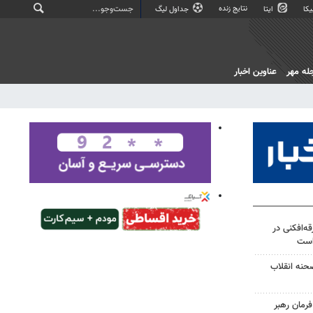
نتایج زنده
کا
ایتا
جداول لیگ
له مهر
عناوین اخبار
ه‌افکنی در
است
حنه انقلاب
رمان رهبر