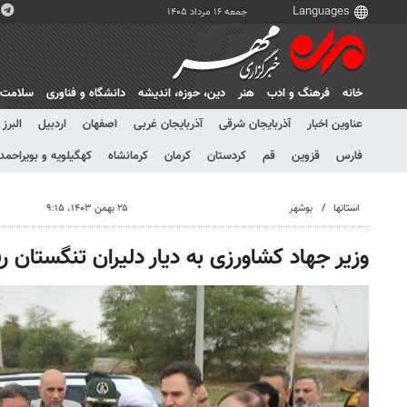
جمعه ۱۶ مرداد ۱۴۰۵
خانه
فرهنگ و ادب
هنر
دين، حوزه، انديشه
دانشگاه و فناوری
سلامت
عناوین اخبار
آذربایجان شرقی
آذربایجان غربی
اصفهان
اردبیل
البرز
فارس
قزوین
قم
کردستان
کرمان
کرمانشاه
کهگیلویه و بویراحمد
استانها
بوشهر
۲۵ بهمن ۱۴۰۳، ۹:۱۵
وزیر جهاد کشاورزی به دیار دلیران تنگستان 