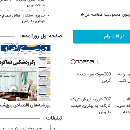
حملات ایران
ر بدون محدودیت معامله کن🔥
پیروزی استقلال مقابل همنام خ
دیداری تدارکاتی
صفحه اول روزنامه‌ها
دریافت وام
 را به
200سوت نقره هدیه
 کنید!
گرمی
لان
207 داری برای فروش؟ با
ه‌های ورزشی پنج‌شنبه ۱۵ مرداد ۱۴۰۵
روزنامه‌های اقتصادی پنج‌شنبه ۱۵ مرداد ۰۵
کد ملی،
کارنامه به بهترین قیمت
جعه
بفروش!
تبلیغات
قیمت شیشه سکوریت