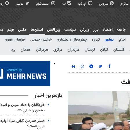
تلگرام
سروش
آی گپ
بله
اینستاگرام
توییتر
روبی
جامعه
اقتصاد
بازار
ورزش
سیاست
بین‌الملل
استان‌ها
عکس
فیلم
مج
ایلام
بوشهر
تهران
چهارمحال و بختیاری
خراسان جنوبی
خراسان رضوی
گلستان
گیلان
لرستان
مازندران
مرکزی
هرمزگان
همدان
یزد
رفت
تازه‌ترین اخبار
خبرنگاران با جهاد تبیین و امید
دشمن را خنثی کنند
فشار هم‌زمان گرانی مواد اولیه 
بازار پلاستیک