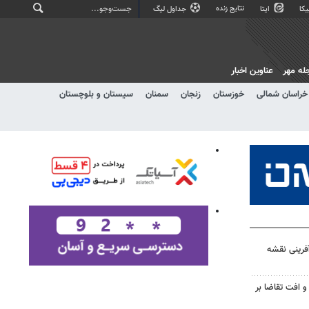
نتایج زنده
کا
ایتا
جداول لیگ
له مهر
عناوین اخبار
خراسان شمالی
خوزستان
زنجان
سمنان
سیستان و بلوچستان
آفرینی نقشه
و افت تقاضا بر