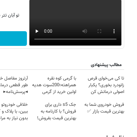
تو آبان تت
مطالب پیشنهادی
تا کی می‌خوای قرص
با گرمی کوه نقره
آرتروز مفاصل خود
زانودرد بخوری؟ یکبار
همراهته؛200سوت هدیه
طور قطعی درمان
اصولی درمانش کن
اولین خرید از گرمی
◂پرسش‌نامه▸
فروش خودروی شما به
جک s5 داری برای
خلافی خودروتو ا
۱۴
روزنامه‌های صبح پنج‌شنبه ۱۵ مرداد ۱۴۰۵
روزنام
بهترین قیمت بازار ✅
فروش؟ با کارنامه به
ببین، با پلاک و 
بهترین قیمت بفروش!
بدون نیاز به مرا
حضوری