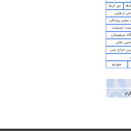
کت
تور کربلا
حی اربعین
معتبر پزشکان
مت ایمپلنت
اه تیزهوشان
شین هتل
رین جراح بینی
مهرینو