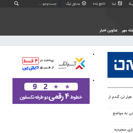
نتایج زنده
کا
ایتا
جداول لیگ
له مهر
عناوین اخبار
ینفوگرافیک؛ خرید بیش از ۲۰۷ هزار تن گندم از
من به مواضع
اری سعیدیه