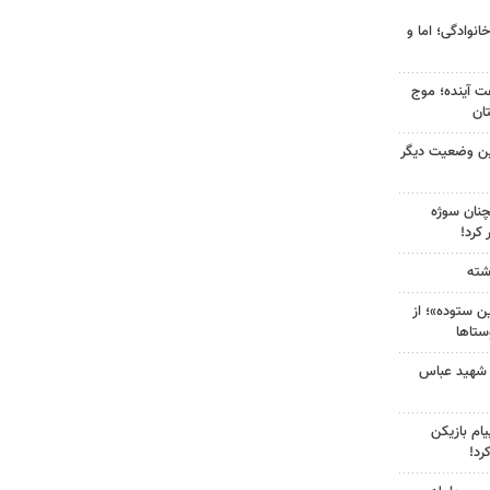
انوادگی؛ اما و
 کشور در ۷۲ ساعت آینده؛ موج
ین وضعیت دیگر
چنان سوژه
کرد!
 ستوده»؛ از
ستاها
 شهید عباس
ام بازیکن
رد!