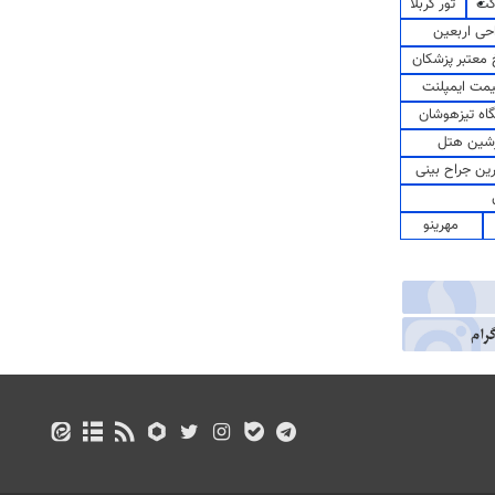
کت
تور کربلا
حی اربعین
معتبر پزشکان
مت ایمپلنت
اه تیزهوشان
شین هتل
رین جراح بینی
مهرینو