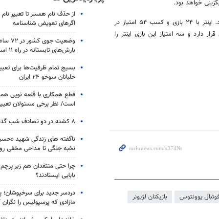
گزینی خواهد بود.
از حذف نام همسر تا تغییر نام خ
این بازی در ورزشگاه خانگی تیم یوونتوس در شهر تورین ایتالیا برگزار می‌شود. اینتر با ۲۴ بازی و کسب ۵۴ امتیاز در
اگرهای تعویض شناسنامه
تیاز در مکان پنجم جدول قرار دارد و سه امتیاز این بازی اینتر را
وضعیت جوی
بارش‌های تابستانه در راه ۱۱ استان
بسیج تمام ظرفیت‌ها برای تعی
خلبانان سوخو ۲۴ ایران
قطع همکاری با قلعه نویی هم
است/ نظر برخی مسئولان تغییر 
۸ کشته در دو تصادف شب گذشته
ناگفته های زندگی شهید «حسین
نخبه جنگی تا مداحی مخفی رو
چرا حتی منتقدان هم زیر پرچم
بابایی ایستادند؟
دردسر جدید برای سرخپوشان؛ پی
فوتبال یوونتوس
بازیکنان لژیونر
مازادی که پرسپولیس را نگران ک