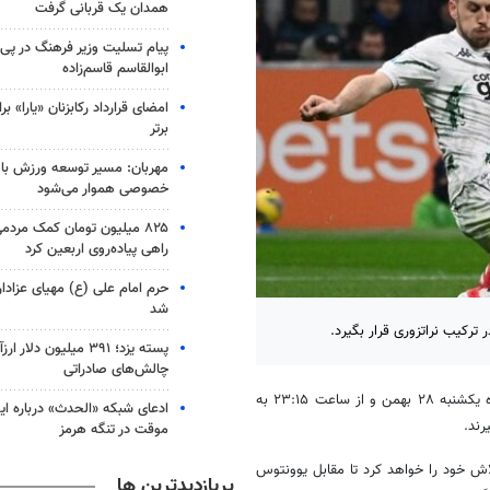
همدان یک قربانی گرفت
پیام تسلیت وزیر فرهنگ در پ
ابوالقاسم قاسم‌زاده
امضای قرارداد رکابزنان «یارا» ب
برتر
مهربان: مسیر توسعه ورزش ب
خصوصی هموار می‌شود
راهی پیاده‌روی اربعین کرد
حرم امام علی (ع) مهیای عزادا
شد
 ترکیب نراتزوری قرار بگیرد.
پسته یزد؛ ۳۹۱ میلیون دلا
چالش‌های صادراتی
، تیم‌های فوتبال اینتر و یوونتوس در دربی ایتالیا شامگاه یکشنبه ۲۸ بهمن و از ساعت ۲۳:۱۵ به
ادعای شبکه «الحدث» درباره ایج
رند.
موقت در تنگه هرمز
تلاش خود را خواهد کرد تا مقابل یوونتوس
پربازدیدترین ها