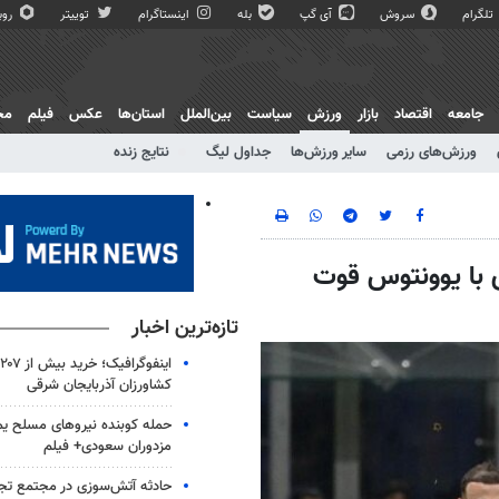
تلگرام
سروش
آی گپ
بله
اینستاگرام
توییتر
روبی
جامعه
اقتصاد
بازار
ورزش
سیاست
بین‌الملل
استان‌ها
عکس
فیلم
مج
ورزش‌های رزمی
سایر ورزش‌ها
جداول لیگ
نتایج زنده
ی با یوونتوس قوت
تازه‌ترین اخبار
ا
کشاورزان آذربایجان شرقی
حمله کوبنده نیروهای مسلح ی
مزدوران سعودی+ فیلم
حادثه آتش‌سوزی در مجتمع تج