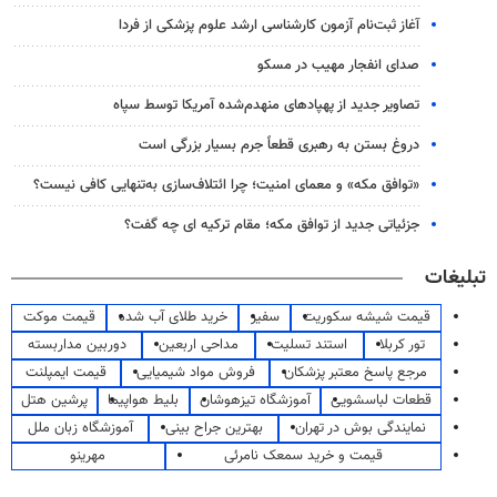
آغاز ثبت‌نام‌ آزمون کارشناسی ارشد علوم پزشکی از فردا
صدای انفجار مهیب در مسکو
تصاویر جدید از پهپادهای منهدم‌شده آمریکا توسط سپاه
دروغ بستن به رهبری قطعاً جرم بسیار بزرگی است
«توافق مکه» و معمای امنیت؛ چرا ائتلاف‌سازی به‌تنهایی کافی نیست؟
جزئیاتی جدید از توافق مکه؛ مقام ترکیه ای چه گفت؟
تبلیغات
قیمت شیشه سکوریت
سفیر
خرید طلای آب شده
قیمت موکت
تور کربلا
استند تسلیت
مداحی اربعین
دوربین مداربسته
مرجع پاسخ معتبر پزشکان
فروش مواد شیمیایی
قیمت ایمپلنت
قطعات لباسشویی
آموزشگاه تیزهوشان
بلیط هواپیما
پرشین هتل
نمایندگی بوش در تهران
بهترین جراح بینی
آموزشگاه زبان ملل
قیمت و خرید سمعک نامرئی
مهرینو