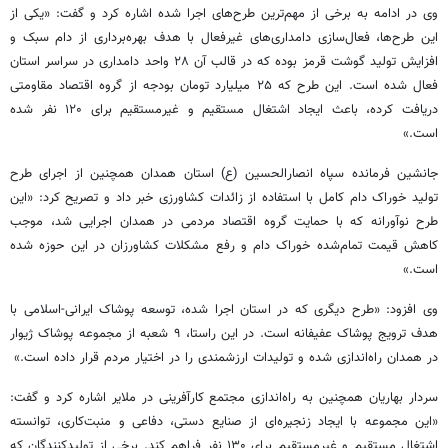
وی در ادامه به برخی از مهم‌ترین طرح‌های اجرا شده اشاره کرد و گفت: «یکی از
این طرح‌ها، فعال‌سازی دامداری‌های غیرفعال با هدف بهره‌برداری از دام سبک و
افزایش تولید گوشت قرمز بوده که در قالب آن ۲۸ واحد دامداری در سراسر استان
فعال شده است. این طرح که ۲۵ میلیارد تومان بودجه از گروه اقتصاد مقاومتی
دریافت کرده، باعث ایجاد اشتغال مستقیم و غیرمستقیم برای ۱۲۰ نفر شده
است.»
جانشین فرمانده سپاه
انصارالحسین
(
ع)
استان همدان همچنین از اجرای طرح
تولید خوراک دام کامل با استفاده از
زائدات
کشاورزی خبر داد و تصریح کرد: «این
طرح نوآورانه که با حمایت گروه اقتصاد مردمی در همدان اجرایی شد، موجب
کاهش قیمت تمام‌شده خوراک دام و رفع مشکلات کشاورزان در این حوزه شده
است.»
وی افزود: «طرح دیگری که در استان اجرا شده، توسعه پوشاک ایرانی-اسلامی با
هدف ترویج پوشاک عفیفانه است. در این راستا، ۹ شعبه از مجموعه پوشاک
ژیوار
در همدان راه‌اندازی شده و تولیدات ارزشمندی را در اختیار مردم قرار داده است.»
سردار بهاریان همچنین به راه‌اندازی مجتمع کارآفرینی در ملایر اشاره کرد و گفت:
«این مجموعه با ایجاد زنجیره‌ای از صنایع دستی، دفاعی و منبت‌کاری، توانسته
اشتغال مستقیم و غیرمستقیم برای ۱۳۰ نفر فراهم کند. برخی از تولیدکنندگان که