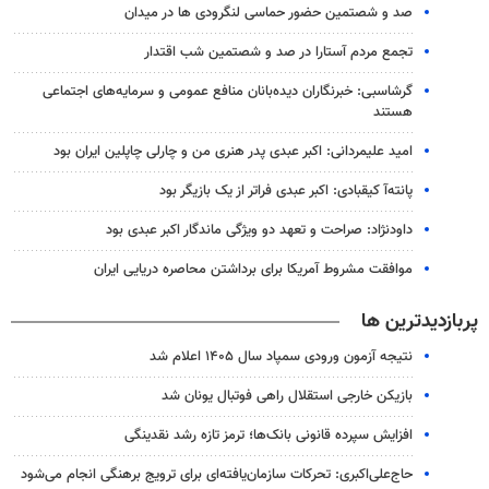
صد و شصتمین حضور حماسی لنگرودی ها در میدان
تجمع مردم آستارا در صد و شصتمین شب اقتدار
گرشاسبی: خبرنگاران دیده‌بانان منافع عمومی و سرمایه‌های اجتماعی
هستند
امید علیمردانی: اکبر عبدی پدر هنری من و چارلی چاپلین ایران بود
پانته‌آ کیقبادی: اکبر عبدی فراتر از یک بازیگر بود
داودنژاد: صراحت و تعهد دو ویژگی ماندگار اکبر عبدی بود
موافقت مشروط آمریکا برای برداشتن محاصره دریایی ایران
پربازدیدترین ها
نتیجه آزمون ورودی سمپاد سال ۱۴۰۵ اعلام شد
بازیکن خارجی استقلال راهی فوتبال یونان شد
افزایش سپرده قانونی بانک‌ها؛ ترمز تازه رشد نقدینگی
حاج‌علی‌اکبری: تحرکات سازمان‌یافته‌ای برای ترویج برهنگی انجام می‌شود