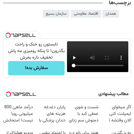
برچسب‌ها
همدان
اقتصاد مقاومتی
سازمان بسیج
تابستون رو خنک و راحت
بگذرون! تا پنکه رومیزی مه پاش
تخفیف داره بخرش
سفارش بده!
مطالب پیشنهادی
اگر میخوای
شست و شوی
پایان دغدغه
درآمد ماهی 800
ایمپلنت کنی
عمقی کبد با
هزینه های
میلیونی رویا
الان وقتشه |
دمنوش سم زدای
دندان پزشکی با
نیست! امتحانش
فقط با ۲۵
گیاهی
پک سفید کننده
مجانیه😉
به بزرگترین
هنوز برای زانو درد
با اعتماد بنفس
ویدیو هولناک از
میلیون تومان!!!
خانگی