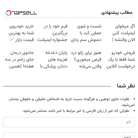
مطالب پیشنهادی
اگر میخوای
شست و شوی
فرم خود را در
خرید خودروی
ایمپلنت کنی
عمقی کبد با
بزرگترین
شما به بهترین
الان وقتشه |
دمنوش سم زدای
جشنواره ایمپلنت
قیمت بازار ✅
فقط با ۲۵
گیاهی
تهران پر کنید ! |
فروش خودرو
هنوز برای زانو درد
پایان دغدغه
جادوی درمان
میلیون تومان!!!
فقط ۲۵ میلیون
شما فقط با یک
قرص میخوری؟
هزینه های
جای زخم در سه
درخواست آنلاین
وقتی می‌شه
دندان پزشکی با
هفته! (همین
✔
بدون عمل
پک سفید کننده
حالا رایگان
درمانش کرد؟؟؟؟
خانگی
صحبت کنید)
نظر شما
نظرات حاوی توهین و هرگونه نسبت ناروا به اشخاص حقیقی و حقوقی منتشر
نمی‌شود.
نظراتی که غیر از زبان فارسی یا غیر مرتبط با خبر باشد منتشر نمی‌شود.