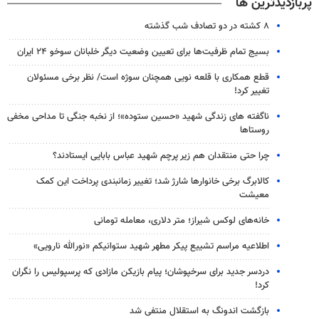
پربازدیدترین ها
۸ کشته در دو تصادف شب گذشته
بسیج تمام ظرفیت‌ها برای تعیین وضعیت دیگر خلبانان سوخو ۲۴ ایران
قطع همکاری با قلعه نویی همچنان سوژه است/ نظر برخی مسئولان
تغییر کرد!
ناگفته های زندگی شهید «حسین ستوده»؛ از نخبه جنگی تا مداحی مخفی
روستاها
چرا حتی منتقدان هم زیر پرچم شهید عباس بابایی ایستادند؟
کالابرگ برخی خانوارها شارژ شد؛ تغییر زمانبندی پرداخت این کمک
معیشت
خانه‌های لوکس شیراز؛ متر دلاری، معامله تومانی
اطلاعیه مراسم تشییع پیکر مطهر شهید ستوانیکم «نورالله نارویی»
دردسر جدید برای سرخپوشان؛ پیام بازیکن مازادی که پرسپولیس را نگران
کرد!
بازگشت اندونگ به استقلال منتفی شد