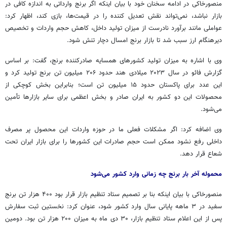
منصورخاکی
در ادامه سخنان خود با بیان اینکه اگر برنج وارداتی به اندازه کافی در
بازار نباشد، نمی‌تواند نقش تعدیل کننده را در قیمت‌ها، بازی کند، اظهار کرد:
عواملی مانند برآورد نادرست از میزان تولید داخل، کاهش حجم واردات و تخصیص
دیرهنگام ارز سبب شد تا بازار برنج امسال دچار تنش شود.
وی با اشاره به میزان تولید کشورهای همسایه صادرکننده برنج، گفت: بر اساس
گزارش
فائو
در سال ۲۰۲۳ میلادی هند حدود ۲۰۶ میلیون تن برنج تولید کرد و
این عدد برای پاکستان حدود ۱۵ میلیون تن است؛ بنابراین بخش کوچکی از
محصولات این دو کشور به ایران صادر و بخش اعظمی برای سایر بازارها تأمین
می‌شود.
وی اضافه کرد: اگر مشکلات فعلی ما در حوزه واردات این محصول پر مصرف
داخلی رفع نشود ممکن است حجم صادرات این کشورها را برای بازار ایران تحت
شعاع قرار دهد.
محموله آخر بار برنج چه زمانی وارد کشور می‌شود
منصورخاکی
با بیان اینکه بنا بر تصمیم ستاد تنظیم بازار قرار بود ۴۰۰ هزار تن برنج
سفید در ۳ ماهه پایانی سال وارد کشور شود، عنوان کرد: نخستین ثبت سفارش
پس از این اعلام ستاد تنظیم بازار، ۳۰ دی ماه به میزان ۲۰۰ هزار تن بود. دومین