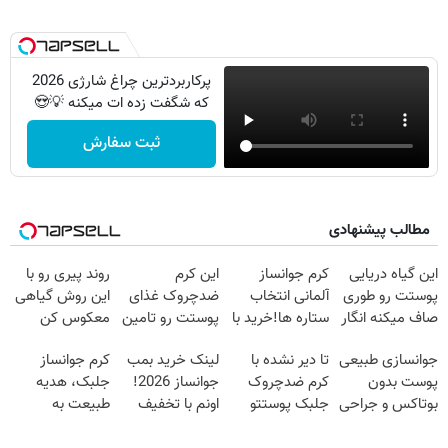
پرکاربردترین چراغ شارژی 2026
که شگفت زده ات میکنه 💡😍
ثبت سفارش
مطالب پیشنهادی
این گیاه دریایی
کرم جوانساز
این کرم
روند پیری رو با
پوستت رو طوری
آلمانی انتخاب
ضدچروک غذای
این روش گیاهی
صاف میکنه انگار
ستاره ها!خرید با
پوستت رو تامین
معکوس کن
20سال جوون
تخفیف
میکنه (خرید با
جوانسازی طبیعی
تا دیر نشده با
لینک خرید بمب
کرم جوانساز
شدی🔥
40%تخفیف)
پوست بدون
کرم ضدچروک
جوانساز 2026!
جلبک، هدیه
بوتاکس و جراحی
جلبک پوستتو
اونم با تخفیف
طبیعت به
😳! خرید با
صاف و آینه ای
ویژه
شما(خرید با