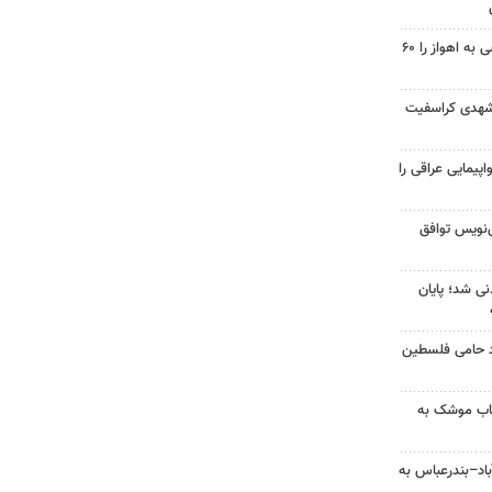
احداث پل مسیر خسرج دسترسی به اهواز را ۶۰
شهدی کراسفیت
پیمایی عراقی را
نویس توافق
نی شد؛ پایان
زد حامی فلسطین
رتاب موشک به
اد–بندرعباس به