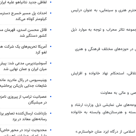
لفاظی جدید نتانیاهو علیه ایران
حترم هنری و سینمایی، به عنوان «رئیس
کیلومتر کوتاه می‌کند
موعه تئاتر محراب و توجه به موارد ذیل
قاتل محسن اسدی، قهرمان م
کشور دستگیر شد
آمریکا تحریم‌های یک شرکت هوا
ی در حوزه‌های مختلف فرهنگی و هنری
لغو کرد
آسوشیتدپرس مدعی شد: پیش‌
میان ایران و عمان نهایی شد
اقی، استحکام نهاد خانواده و افزایش
وینیسیوس در رئال مادرید ماند
شایعات جدایی بازیکن پرحاشیه
صی و مالی به معاونت
عصبانیت ترامپ از پیروزی نام
در میشیگان
عه‌های ملی نمایشی ذیل وزارت ارشاد و
جسته و هنرستان‌های وابسته به خانواده
بازداشت ارسال‌کننده تصاویر پ
رسانه‌های معاند در یزد
محدودیت تردد در محور حاجی‌آب
امی از درگاه ایزد منان خواستارم.»
دلیل اجرای عملیات راهسازی