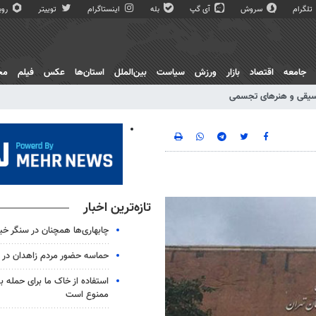
تلگرام
سروش
آی گپ
بله
اینستاگرام
توییتر
روبی
جامعه
اقتصاد
بازار
ورزش
سیاست
بین‌الملل
استان‌ها
عکس
فیلم
مج
یقی و هنرهای تجسمی
تازه‌ترین اخبار
چابهاری‌ها همچنان در سنگر خیا
حماسه حضور مردم زاهدان در شب
استفاده از خاک ما برای حمله 
ممنوع است