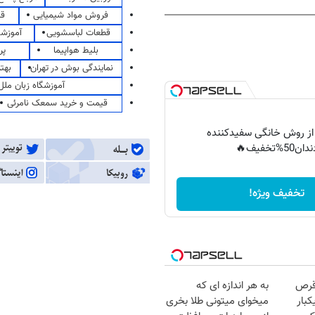
فروش مواد شیمیایی
قی
قطعات لباسشویی
آموزشگ
بلیط هواپیما
پر
نمایندگی بوش در تهران
بهت
آموزشگاه زبان ملل
قیمت و خرید سمعک نامرئی
 از روش خانگی سفیدکننده
دان50%تخفیف🔥
تخفیف ویژه!
قرص
به هر اندازه ای که
کبار
میخوای میتونی طلا بخری