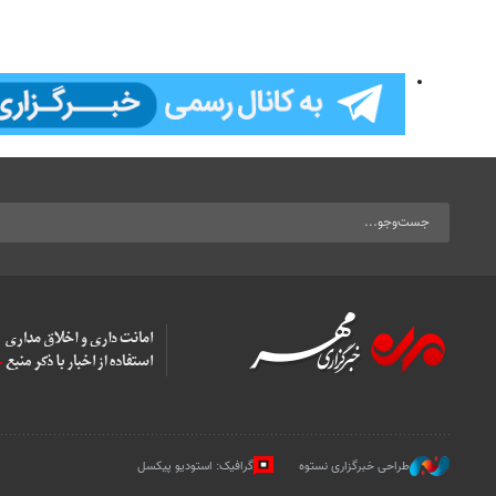
طراحی خبرگزاری نستوه
گرافیک: استودیو پیکسل