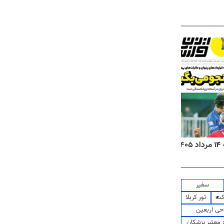
۱
روزنامه‌های صبح چهارشنبه ۱۴ مرداد ۱۴۰۵
روزنا
سفیر
کت
تور کربلا
حی اربعین
معتبر پزشکان