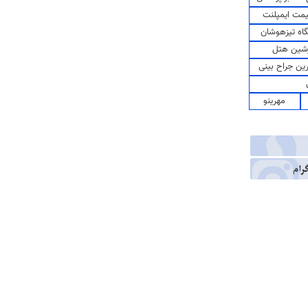
مت ایمپلنت
اه تیزهوشان
شین هتل
رین جراح بینی
مهرینو