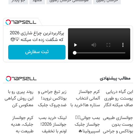
خراسان رضوی
هواشناسی خراسان‌ رضوی
مشهد
جو پایدار
پرکاربردترین چراغ شارژی 2026
که شگفت زده ات میکنه 💡😍
ثبت سفارش
مطالب پیشنهادی
این گیاه دریایی
کرم جوانساز
زیر تیغ جراحی و
روند پیری رو با
پوستت رو طوری
آلمانی انتخاب
بوتاکس نروید!
این روش گیاهی
صاف میکنه انگار
ستاره ها!خرید با
ضدچروک جلبک
معکوس کن
20سال جوون
تخفیف
با40%تخفیف
جوانسازی طبیعی
بمب جوانی👈🏻
لینک خرید بمب
کرم جوانساز
شدی🔥
پوست بدون
جوانساز جلبک
جوانساز 2026!
جلبک، هدیه
بوتاکس و جراحی
اسپیرولینا🔥
اونم با تخفیف
طبیعت به