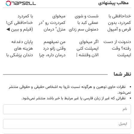
مطالب پیشنهادی
خداحافظی با
شست و شوی
میخوای
با کمردرد
کمردرد، بدون
عمقی کبد با
کمردردت رو "در
خداحافظی کن!
قرص و آمپول
دمنوش سم زدای
منزل" درمان
(فیلم و ببین ◀
گیاهی
کنی؟ (◂فیلم +
پرسش‌نامه رو
دندونت از دست
اگر میخوای
من نمیفهمم
پایان دغدغه
◂پرسش‌نامه)
پرکن)
رفته؟ وقت
ایمپلنت کنی
وقتی زانو درد
هزینه های
ایمپلنت
الان وقتشه |
درمان داره، چرا
دندان پزشکی با
دیجیتاله
فقط با ۲۵
دردش رو داری
پک سفید کننده
میلیون تومان!!!
تحمل میکنی؟❗
خانگی
نظر شما
نظرات حاوی توهین و هرگونه نسبت ناروا به اشخاص حقیقی و حقوقی منتشر
نمی‌شود.
نظراتی که غیر از زبان فارسی یا غیر مرتبط با خبر باشد منتشر نمی‌شود.