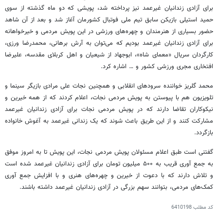
برای آزادی زندانیان غیرعمد نیز پرداخته شد، پویشی که دو ماه گذشته از سوی
حمید استیلی بازیکن سابق تیم ملی فوتبال کشورمان آغاز شد و بعد از آن شاهد
حضور بسیاری از هنرمندان و چهره‌های ورزشی در این پویش مردمی و خیرخواهانه
برای آزادی زندانیان غیرعمد بودیم که می‌توان به آرش برهانی، محمدرضا
ورزی
،
کارگردان سریال «معمای شاه»،
ابوجهاد
از شیعیان و اهل کربلای مقدسه، علیرضا
افتخاری مجری ورزشی کشور و … اشاره کرد.
محمد گلریز خواننده سرودهای انقلابی و همچنین نجات علی مرادی بازیگر سینما و
تلویزیون هم با پیوستن به پویش مردمی نجات، اعلام کردند که از همه خیرین و
نیکوکاران تقاضا دارند که در پویش مردمی نجات برای آزادی زندانیان غیرعمد
مشارکت کنند و از این طریق باعث شوند که یک زندانی غیرعمد به آغوش خانواده
بازگردد.
گفتنی است طبق اعلام مسئولان پویش مردمی نجات، این پویش تا به امروز موفق
به جمع
آوری
قریب به ۵۰۰ میلیون تومان برای آزادی زندانیان غیرعمد شده است
و تلاش دارند که با دعوت از خیرین و چهره‌های هنری و با افزایش جمع
آوری
کمک‌های مردمی، بتوانند سهم بزرگی در آزادی زندانیان غیرعمد داشته باشند.
کد مطلب
6410198