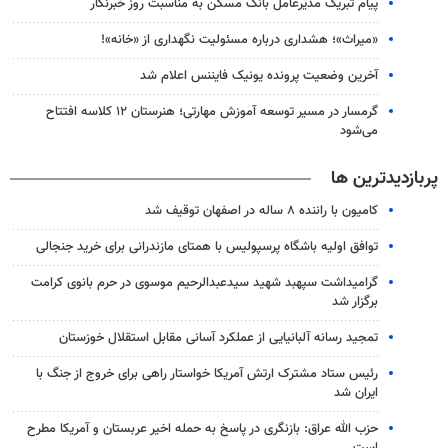
پیام تبریک مدیرعامل بانک مسکن به مناسبت روز خبرنگار
«میراث»؛ هشداری درباره مسئولیت نگهداری از «خانه»!
آخرین وضعیت پرونده یونیک فایننس اعلام شد
گرمسار در مسیر توسعه آموزش مهارتی؛ هنرستان ۱۲ کلاسه افتتاح
می‌شود
پربازدیدترین ها
کامیون با راننده ۸ ساله در اصفهان توقیف شد
توافق اولیه باشگاه پرسپولیس با همتای مازندرانی برای خرید جنجالی
گرامیداشت سپهبد شهید سیدعبدالرحیم موسوی در حرم بانوی کرامت
برگزار شد
تمجید رسانه آلبانیایی از عملکرد آسانی مقابل استقلال خوزستان
رئیس ستاد مشترک ارتش آمریکا خواستار راهی برای خروج از جنگ با
ایران شد
حزب الله عراق: بازنگری در پاسخ به حمله اخیر عربستان و آمریکا مطرح
است