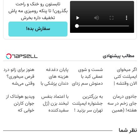
تابستون رو خنک و راحت
بگذرون! تا پنکه رومیزی مه پاش
تخفیف داره بخرش
سفارش بده!
مطالب پیشنهادی
اگر میخوای
شست و شوی
پایان دغدغه
هنوز برای زانو درد
ایمپلنت کنی
عمقی کبد با
هزینه های
قرص میخوری؟
الان وقتشه |
دمنوش سم زدای
دندان پزشکی با
وقتی می‌شه
فقط با ۲۵
گیاهی
پک سفید کننده
بدون عمل
جادوی درمان
به بزرگترین
با اعتماد بنفس
ویدیو هولناک از
میلیون تومان!!!
خانگی
درمانش کرد؟؟؟؟
جای زخم در سه
جشنواره ایمپلنت
لبخند بزن (ژل
جوان کارتن
هفته! (همین
تهران سر بزنید !
سفیدکننده
خوابی که
حالا رایگان
| فقط ۲۵
دندان40%تخفیف)
میلیاردر شد.
صحبت کنید)
میلیون !
آموزش رایگان
نظر شما