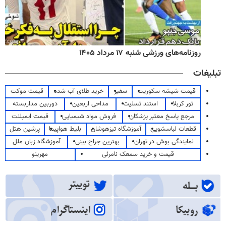
روزنامه‌های ورزشی شنبه ۱۷ مرداد ۱۴۰۵
تبلیغات
قیمت شیشه سکوریت
سفیر
خرید طلای آب شده
قیمت موکت
تور کربلا
استند تسلیت
مداحی اربعین
دوربین مداربسته
مرجع پاسخ معتبر پزشکان
فروش مواد شیمیایی
قیمت ایمپلنت
قطعات لباسشویی
آموزشگاه تیزهوشان
بلیط هواپیما
پرشین هتل
نمایندگی بوش در تهران
بهترین جراح بینی
آموزشگاه زبان ملل
قیمت و خرید سمعک نامرئی
مهرینو