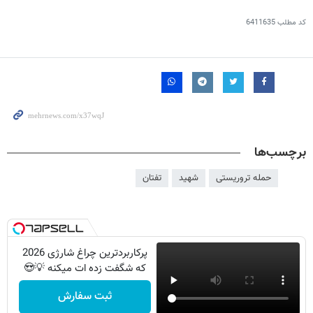
کد مطلب
6411635
برچسب‌ها
حمله تروریستی
شهید
تفتان
پرکاربردترین چراغ شارژی 2026
که شگفت زده ات میکنه 💡😍
ثبت سفارش