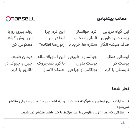
مطالب پیشنهادی
این گیاه دریایی
کرم جوانساز
این کرم چرا
روند پیری رو با
پوستت رو طوری
آلمانی انتخاب
اینقدر سر
این روش گیاهی
صاف میکنه انگار
ستاره ها!خرید با
زبون‌ها افتاده؟
معکوس کن
20سال جوون
تخفیف
آبرسانی عمقی
جوانسازی طبیعی
این آقای58ساله
درمان طبیعی
شدی🔥
پوست در
پوست بدون
با کرم ضدچروک
چین و چروک در
تابستان با کرم
بوتاکس و جراحی
جلبک10سال
30روز با کرم
جوانساز آلمانی!
😳! خرید با
جوان
جوانساز
تخفیف ویژه
شد(سفارش با
آلمانی(45%تخفیف)
نظر شما
تخفیف)
نظرات حاوی توهین و هرگونه نسبت ناروا به اشخاص حقیقی و حقوقی منتشر
نمی‌شود.
نظراتی که غیر از زبان فارسی یا غیر مرتبط با خبر باشد منتشر نمی‌شود.