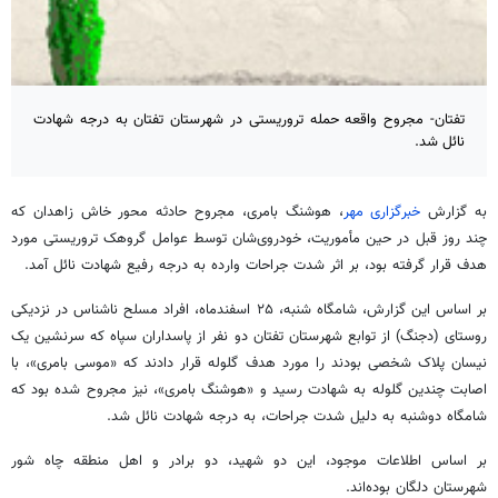
تفتان- مجروح واقعه حمله تروریستی در شهرستان تفتان به درجه شهادت
نائل شد.
به گزارش
خبرگزاری مهر
، هوشنگ
بامری
، مجروح حادثه محور خاش زاهدان که
چند روز
قبل
در حین مأموریت، خودروی‌شان توسط عوامل گروهک تروریستی مورد
هدف قرار گرفته بود، بر اثر شدت جراحات وارده به درجه رفیع شهادت نائل آمد.
بر اساس
این گزارش، شامگاه شنبه، ۲۵ اسفندماه، افراد مسلح ناشناس در نزدیکی
روستای (
دجنگ
) از توابع شهرستان
تفتان
دو
نفر
از پاسداران سپاه که سرنشین
یک
نیسان
پلاک شخصی بودند را مورد هدف گلوله قرار دادند که «موسی
بامری
»، با
اصابت چندین گلوله به شهادت رسید و «هوشنگ
بامری
»، نیز مجروح شده بود که
شامگاه دوشنبه به دلیل شدت جراحات، به درجه شهادت نائل شد.
بر اساس
اطلاعات موجود، این دو شهید، دو برادر و اهل منطقه
چاه
شور
شهرستان
دلگان
بوده‌اند.