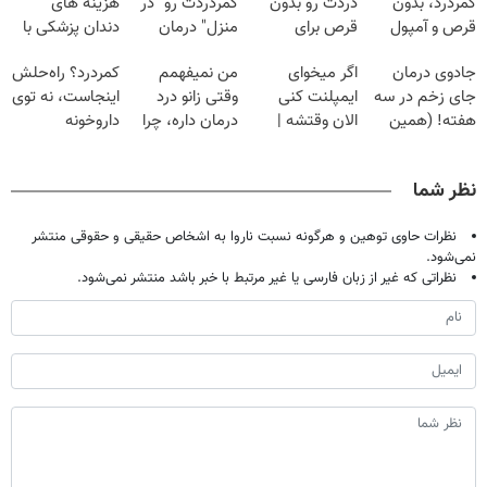
کمردرد، بدون
دردت رو بدون
کمردردت رو "در
هزینه های
قرص و آمپول
قرص برای
منزل" درمان
دندان پزشکی با
همیشه خوب
کنی؟ (◂فیلم +
پک سفید کننده
جادوی درمان
اگر میخوای
من نمیفهمم
کمردرد؟ راه‌حلش
کنی؟
◂پرسش‌نامه)
خانگی
جای زخم در سه
ایمپلنت کنی
وقتی زانو درد
اینجاست، نه توی
(◂پرسش‌نامه رو
هفته! (همین
الان وقتشه |
درمان داره، چرا
داروخونه
پر کن)
حالا رایگان
فقط با ۲۵
دردش رو داری
صحبت کنید)
میلیون تومان!!!
تحمل میکنی؟❗
نظر شما
نظرات حاوی توهین و هرگونه نسبت ناروا به اشخاص حقیقی و حقوقی منتشر
نمی‌شود.
نظراتی که غیر از زبان فارسی یا غیر مرتبط با خبر باشد منتشر نمی‌شود.