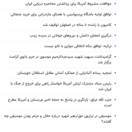
موافقت مشروط آمریکا برای برداشتن محاصره دریایی ایران
توافق اولیه باشگاه پرسپولیس با همتای مازندرانی برای خرید جنجالی
کامیون با راننده ۸ ساله در اصفهان توقیف شد
درگیری اعضای داعش و نیروهای جولانی در سیده زینب
ترکیه: توافق مکه ائتلافی موازی با ناتو نیست
گرامیداشت سپهبد شهید سیدعبدالرحیم موسوی در حرم بانوی کرامت
برگزار شد
تمجید رسانه آلبانیایی از عملکرد آسانی مقابل استقلال خوزستان
رئیس ستاد مشترک ارتش آمریکا خواستار راهی برای خروج از جنگ با
ایران شد
حزب الله عراق: بازنگری در پاسخ به حمله اخیر عربستان و آمریکا مطرح
است
موسیقی در ترازوی حق/رهبر شهید درباره حلال و حرام بودن موسیقی چه
گفتند؟