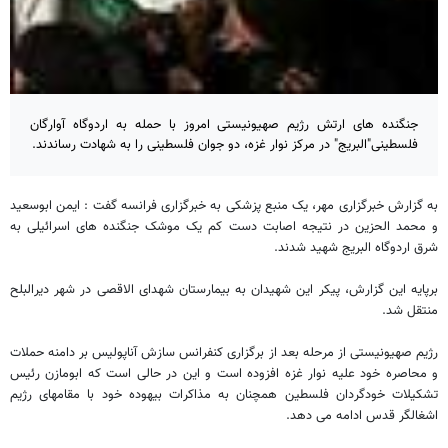
جنگنده های ارتش رژیم صهیونیستی امروز با حمله به اردوگاه آوارگان
فلسطینی"البریج" در مرکز نوار غزه، دو جوان فلسطینی را به شهادت رساندند.
به گزارش خبرگزاری مهر، یک منبع پزشکی به خبرگزاری فرانسه گفت : ایمن ابوسعید
و محمد الحزین در نتیجه اصابت دست کم یک موشک جنگنده های اسرائیلی به
شرق اردوگاه البریج شهید شدند.
برپایه این گزارش، پیکر این شهیدان به بیمارستان شهدای الاقصی در شهر دیرالبلح
منتقل شد.
رژیم صهیونیستی از مرحله بعد از برگزاری کنفرانس سازش آناپولیس بر دامنه حملات
و محاصره خود علیه نوار غزه افزوده است و این در حالی است که ابومازن رئیس
تشکیلات خودگردان فلسطین همچنان به مذاکرات بیهوده خود با مقامهای رژیم
اشغالگر قدس ادامه می دهد.