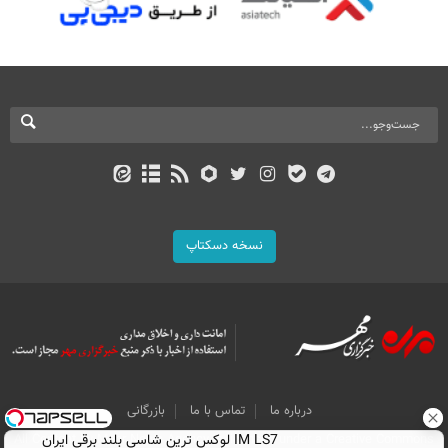
نسخه دسکتاپ
درباره ما
تماس با ما
بازرگانی
IM LS7 لوکس ترین شاسی بلند برقی ایران
All Content by Mehr News Agency is licensed under a Creative Commons