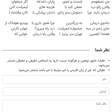
من نمیفهمم
شست و شوی
پایان دغدغه
اگر میخوای
وقتی زانو درد
عمقی کبد با
هزینه های
ایمپلنت کنی
درمان داره، چرا
دمنوش سم زدای
دندان پزشکی با
الان وقتشه |
دردش رو داری
گیاهی
پک سفید کننده
فقط با ۲۵
جادوی درمان
به بزرگترین
چرا هنوز داری با
ویدیو هولناک از
تحمل میکنی؟❗
خانگی
میلیون تومان!!!
جای زخم در سه
جشنواره ایمپلنت
درد راه میری؟
جوان کارتن
هفته! (همین
تهران سر بزنید !
وقتی راه درمان
خوابی که
حالا رایگان
| فقط ۲۵
جلو پاته!
میلیاردر شد.
صحبت کنید)
میلیون !
آموزش رایگان
نظر شما
نظرات حاوی توهین و هرگونه نسبت ناروا به اشخاص حقیقی و حقوقی منتشر
نمی‌شود.
نظراتی که غیر از زبان فارسی یا غیر مرتبط با خبر باشد منتشر نمی‌شود.