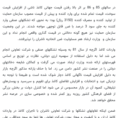
در سالهای 85 و 86 بر اثر بالا رفتن قیمت جهانی کاغذ ناشی از افزایش قیمت
سوخت، قیمت تمام شده برای وارد کننده و پیش از قیمت مصوب سازمان حمایت
از تولید کننده و مصرف کننده (3150 ریال) بود؛ به نحوی که تشکلهای صنفی وارد
کننده به جای سود 3 درصد با ضرر قابل توجهی مواجه شدند. در این وضعیت
سازمان حمایت نیز هیچ گونه دخالتی در قیمت گذاری واقعی انجام نداد و این
سازمان و وزارت ارشاد هم مسئولیت ضرر اتحادیه ناشران را نپذیرفتند.
واردات کاغذ اگرچه از سال 81 به وسیله تشکلهای صنفی و شرکت تعاونی انجام
می شد اما به دلیل استفاده از سهمیه ارزی دولتی، نظارت بر توزیع بر اساس
فهرستهای ارائه شده وزارت ارشاد صورت می گرفت و کماکان شایعه دخالتهای
دولتی را در صنعت نشر کشور دامن می زد. اما با حذف یارانه مذکور اگرچه بازار
به دلیل افزایش قیمت ناگهانی کاغذ دچار شوک شده است و طبیعتا با توجه به
نزدیکی عید و انتخابات و افزایش تقاضای کاغذ برای تقویم و سررسید و پوسترهای
تبلیغاتی، کمبود آن در بازار محسوس تر می شود اما کنترل دولت بر بخش بزرگی
از فضای فرهنگی کشور روزبه روز کمتر شده و خصوصی سازی در عرصه نشر
محقق خواهد شد.
ضمن اینکه تفاوتهای تشکلها و شرکت تعاونی ناشران با تاجران کاغذ در واردات
کاغذ ارزان و با کیفیت و مجاز بودن شرکت تعاونی ها تنها به سود حداقلی، علی