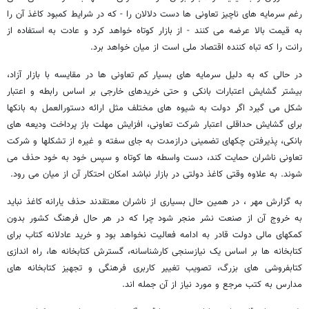
رغم سرمایه های ناچیز تعاونی ها دست دلالان را - که در شرایط کمبود کاغذ آن را
به قیمت بالا عرضه می کنند - از بازار کوتاه خواهد کرد و عادت به استفاده از
رانت را که تباه کننده اقتصاد ملی است از میان خواهد برد.
در حالی که به دلیل سرمایه های بسیار کم تعاونی ها در مقایسه با بازار آزاد،
بیشتر گشایش اعتبارات بانکی و حتی خریدهای خارجی بر اساس رابطه و اعتبار
شکل می گیرد اگر دولت به شیوه های مختلف مثل ارائه دستورالعمل به بانکها
برای گشایش حداقلی اعتبار شرکت تعاونی، افزایش مهلت باز پرداخت ودیعه های
بانکی، پذیرفتن چکهای تضمینی درازمدت به جای سفته و غیره از تشکلها و شرکت
تعاونی ناشران حمایت کند، دست واسطه ها کوتاه و سپس خود به خود حذف می
شوند. به علاوه وقتی کاغذ دولتی در بازار نباشد امکان احتکار آن از میان می رود.
به گزارش مهر ، در همین حال بسیاری از ناشران معتقدند حذف یارانه کاغذ نباید
به خروج آن از صنعت نشر منجر شود چرا که در هر حال فرهنگ کشور بدون
کمکهای مالی دولت قادر به ادامه فعالیت نخواهد بود و خرید عادلانه کتاب برای
کتابخانه ها بر اساس یک نیازسنجی کارشناسانه، گسترش کتابخانه ها، راه اندازی
کتابفروشی های بزرگ، تصویب تغییر کاربری فرهنگی و تجهیز کتابخانه های
مدارس به کتب مرجع و مورد نیاز از آن جمله اند.