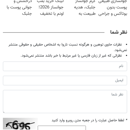
جوانسازی طبیعی
کرم جوانساز
لینک خرید بمب
درخشش و
میکنه!+تخفیف
پوست بدون
جلبک، هدیه
جوانساز 2026!
جوانی پوست با
ویژه
بوتاکس و جراحی
طبیعت به
اونم با تخفیف
جلبک
😳! خرید با
شما(خرید با
ویژه
اسپیرولینا! خرید
تخفیف ویژه
تخفیف ویژه)
محصول با
نظر شما
تخفیف ویژه
نظرات حاوی توهین و هرگونه نسبت ناروا به اشخاص حقیقی و حقوقی منتشر
نمی‌شود.
نظراتی که غیر از زبان فارسی یا غیر مرتبط با خبر باشد منتشر نمی‌شود.
*
لطفا حاصل عبارت را در جعبه متن روبرو وارد کنید