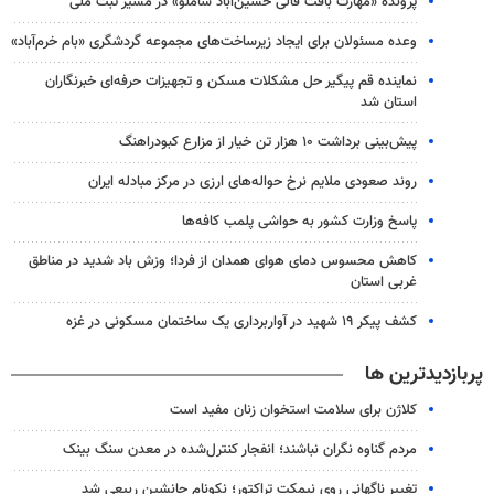
پرونده «مهارت بافت قالی حسین‌آباد شاملو» در مسیر ثبت ملی
وعده مسئولان برای ایجاد زیرساخت‌های مجموعه گردشگری «بام خرم‌آباد»
نماینده قم پیگیر حل مشکلات مسکن و تجهیزات حرفه‌ای خبرنگاران
استان شد
پیش‌بینی برداشت ۱۰ هزار تن خیار از مزارع کبودراهنگ
روند صعودی ملایم نرخ حواله‌های ارزی در مرکز مبادله ایران
پاسخ وزارت کشور به حواشی پلمب کافه‌ها
کاهش محسوس دمای هوای همدان از فردا؛ وزش باد شدید در مناطق
غربی استان
کشف پیکر ۱۹ شهید در آواربرداری یک ساختمان مسکونی در غزه
پربازدیدترین ها
کلاژن برای سلامت استخوان زنان مفید است
مردم گناوه نگران نباشند؛ انفجار کنترل‌شده در معدن سنگ بینک
تغییر ناگهانی روی نیمکت تراکتور؛ نکونام جانشین ربیعی شد