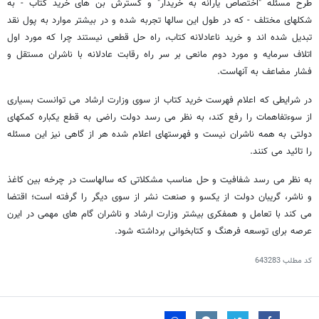
طرح مسئله "اختصاص یارانه به خریدار" و گسترش بن های خرید کتاب - به
شکلهای مختلف - که در طول این سالها تجربه شده و در بیشتر موارد به پول نقد
تبدیل شده اند و خرید ناعادلانه کتاب، راه حل قطعی نیستند چرا که مورد اول
اتلاف سرمایه و مورد دوم مانعی بر سر راه رقابت عادلانه با ناشران مستقل و
فشار مضاعف به آنهاست.
در شرایطی که اعلام فهرست خرید کتاب از سوی وزارت ارشاد می توانست بسیاری
از سوءتفاهمات را رفع کند، به نظر می رسد دولت راضی به قطع یکباره کمکهای
دولتی به همه ناشران نیست و فهرستهای اعلام شده هر از گاهی نیز این مسئله
را تائید می کنند.
به نظر می رسد شفافیت و حل مناسب مشکلاتی که سالهاست در چرخه بین کاغذ
و ناشر، گریبان دولت از یکسو و صنعت نشر از سوی دیگر را گرفته است؛ اقتضا
می کند با تعامل و همفکری بیشتر وزارت ارشاد و ناشران گام های مهمی در ایرن
عرصه برای توسعه فرهنگ و کتابخوانی برداشته شود.
کد مطلب
643283