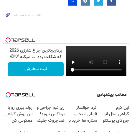
پرکاربردترین چراغ شارژی 2026
که شگفت زده ات میکنه 💡😍
ثبت سفارش
مطالب پیشنهادی
این کرم
کرم جوانساز
زیر تیغ جراحی و
روند پیری رو با
گیاهی،مثل اتو
آلمانی انتخاب
بوتاکس نروید!
این روش گیاهی
چروکای پوستتو
ستاره ها!خرید با
ضدچروک جلبک
معکوس کن
صاف
تخفیف
با40%تخفیف