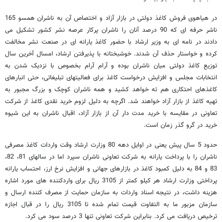
در هیاهوی فروش کاغذ دولتی در بازار آزاد و اختصاص آن به ناشران همسو 165
ناشر حرفه ای که 90 درصد آنان را ناشران پرکار عرصه نشر کشور تشکیل می
دادند در نامه ای به وزیر ارشاد با حضور کاغذ یارانه ای در صنعت نشر مخالفت
کرده و خواستار حذف آن شدند. خوشبختانه با پذیرفتن ارشاد، امسال آخرین سال
توزیع کاغذ دولتی میان ناشران بوده و آرام آرام بخصوص با نزدیک شدن به
انتخابات مجلس و افزایش درخواست کاغذ برای فعالیتهای تبلیغاتی، حتی انبارهای
کاغذهای احتکاری هم ته خواهد کشید و همه ناشران کوچک و بزرگ مجبور به
تهیه کاغذ از بازار آزاد خواهند شد. اگرچه به دلیل لزوم خرید نقدی کاغذ از شرکت
تعاونی در مقایسه با خرید مدت دار آن از بازار آزاد، اقبال ناشران به این شیوه
خرید در گرو گذر زمان است.
حدود 5 سال پیش یعنی در اوایل دهه 80 وزارت ارشاد وقت واردات کاغذ مصرفی
ناشران را با پرداخت یارانه به شرکت تعاونی ناشران سپرد اما در سالهای 81، 82،
83 و 84 به دلیل کمبود کاغذ در بازارهای جهانی و افزایش نرخ ارز، احتساب یارانه
پرداختی وزارت ارشاد هر کیلو کمتر از 3105 ریال برای واردکننده های مورد اشاره
هزینه داشت، در نتیجه اسناد واردات به سازمان حمایت از مصرف کننده ارسال و
سازمان مزبور ما به التفاوت قیمت تمام شده تا 3105 ریال را در قبال اجازه
ترخیص دریافت می کرد. بنابراین شرکت تعاونی تنها 3 درصد سود می کرد.