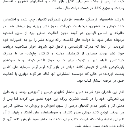
کرد، اما پس از جنگ هم برای کنترل بازار کتاب و فعالیتهای ناشران ، انحصار
واردات و توزیع کاغذ در دست دولت باقی ماند.
با رشد شاخصهای فرهنگی جامعه، افزایش شمارگان کتابهای چاپ شده و اختصاص
کاغذ دولتی به ناشران، درخواست دریافت مجوز نشر روزبه روز بیشتر شد. در
حالیکه بر اساس قوانین هر گونه مجوز فعالیت صنفی باید از سوی اتحادیه
مربوطه صادر شود اما دولت های گذشته ارائه پروانه نشر را نیز به اختیارات خود
افزودند. از آنجا که مدرک کارشناسی و تاهل تنها شروط احراز صلاحیت دریافت
جواز نشر بودند بسیاری از کارمندان دولت و کارکنان چاپخانه ها با مدارک
کارشناسی اقوام دور و نزدیک برای کسب جواز اقدام کردند و با سودهای
باورنکردنی ناشی از فروش کاغذ دولتی در بازار آزاد آرام آرام سرمایه های کلانی
بدست آوردند؛ در حالی که موسسه انتشاراتی آنها فاقد هر گونه نوآوری یا فعالیت
جدی در عرصه انتشار کتاب بود.
اکثر این ناشران تازه کار به دنبال انتشار کتابهای درسی و آموزشی بودند و به دلیل
بی تجربگی، خود را در قامت ناشران بزرگ این حوزه تصور می کردند اما پس از
مدتی کار و تغییر مدام کتابهای درسی از سوی آموزش و پرورش به سختی کار پی
می بردند. توزیع کاغذ دولتی میان ناشران و سوءاستفاده های آشکار و پنهان از آن
تا جایی ادامه یافت که قیمت کتاب چاپ نشده به خاطر سود فروش کاغذ آن، از
کتاب چاپ شده بسیار بیشتر شد.