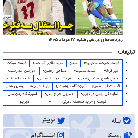
روزنامه‌های ورزشی شنبه ۱۷ مرداد ۱۴۰۵
تبلیغات
قیمت شیشه سکوریت
سفیر
خرید طلای آب شده
قیمت موکت
تور کربلا
استند تسلیت
مداحی اربعین
دوربین مداربسته
مرجع پاسخ معتبر پزشکان
فروش مواد شیمیایی
قیمت ایمپلنت
قطعات لباسشویی
آموزشگاه تیزهوشان
بلیط هواپیما
پرشین هتل
نمایندگی بوش در تهران
بهترین جراح بینی
آموزشگاه زبان ملل
قیمت و خرید سمعک نامرئی
مهرینو