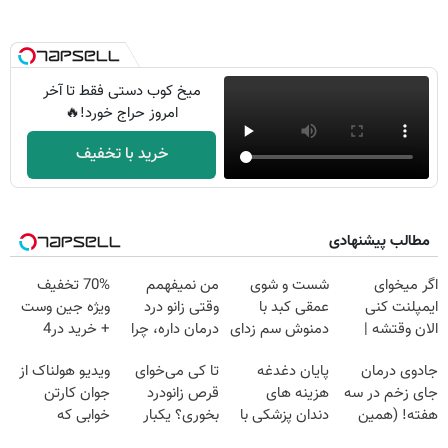
میخ کوب دستی فقط تا آخر
امروز حراج خورد!🔥
خرید با تخفیف
مطالب پیشنهادی
اگر میخوای
شست و شوی
من نمیفهمم
70% تخفیف
ایمپلنت کنی
عمقی کبد با
وقتی زانو درد
ویژه جین وست
الان وقتشه |
دمنوش سم زدای
درمان داره، چرا
+ خرید در4
فقط با ۲۵
گیاهی
دردش رو داری
قسطه
جادوی درمان
پایان دغدغه
تا کی می‌خوای
ویدیو هولناک از
میلیون تومان!!!
تحمل میکنی؟❗
جای زخم در سه
هزینه های
قرص زانودرد
جوان کارتن
هفته! (همین
دندان پزشکی با
بخوری؟ یکبار
خوابی که
حالا رایگان
پک سفید کننده
اصولی درمانش
میلیاردر شد.