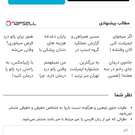
مطالب پیشنهادی
اگر میخوای
مسیر همراهی و
پایان دغدغه
هنوز برای زانو درد
ایمپلنت کنی
گزارش عملکرد
هزینه های
قرص میخوری؟
الان وقتشه |
گروه اسنپ در
دندان پزشکی با
وقتی می‌شه
فقط با ۲۵
۱۴۰۴
پک سفید کننده
بدون عمل
جادوی درمان
به بزرگترین
من نمیفهمم
با زاپیامکس، به
میلیون تومان!!!
خانگی
درمانش کرد؟؟؟؟
جای زخم در سه
جشنواره ایمپلنت
وقتی زانو درد
راحتی درد زانو را
هفته! (همین
تهران سر بزنید !
درمان داره، چرا
درمان کنید!
حالا رایگان
| فقط ۲۵
دردش رو داری
صحبت کنید)
میلیون !
تحمل میکنی؟❗
نظر شما
نظرات حاوی توهین و هرگونه نسبت ناروا به اشخاص حقیقی و حقوقی منتشر
نمی‌شود.
نظراتی که غیر از زبان فارسی یا غیر مرتبط با خبر باشد منتشر نمی‌شود.