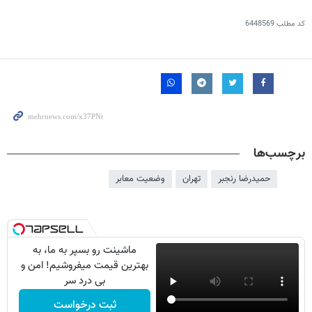
کد مطلب
6448569
برچسب‌ها
حمیدرضا رنجبر
تهران
وضعیت معابر
ماشینت رو بسپر به ما، به
بهترین قیمت میفروشیم! امن و
بی درد سر
ثبت درخواست