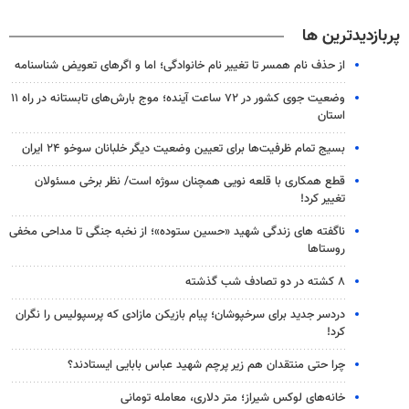
پربازدیدترین ها
از حذف نام همسر تا تغییر نام خانوادگی؛ اما و اگرهای تعویض شناسنامه
وضعیت جوی کشور در ۷۲ ساعت آینده؛ موج بارش‌های تابستانه در راه ۱۱
استان
بسیج تمام ظرفیت‌ها برای تعیین وضعیت دیگر خلبانان سوخو ۲۴ ایران
قطع همکاری با قلعه نویی همچنان سوژه است/ نظر برخی مسئولان
تغییر کرد!
ناگفته های زندگی شهید «حسین ستوده»؛ از نخبه جنگی تا مداحی مخفی
روستاها
۸ کشته در دو تصادف شب گذشته
دردسر جدید برای سرخپوشان؛ پیام بازیکن مازادی که پرسپولیس را نگران
کرد!
چرا حتی منتقدان هم زیر پرچم شهید عباس بابایی ایستادند؟
خانه‌های لوکس شیراز؛ متر دلاری، معامله تومانی