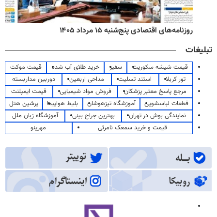
روزنامه‌های اقتصادی پنج‌شنبه ۱۵ مرداد ۱۴۰۵
تبلیغات
قیمت شیشه سکوریت
سفیر
خرید طلای آب شده
قیمت موکت
تور کربلا
استند تسلیت
مداحی اربعین
دوربین مداربسته
مرجع پاسخ معتبر پزشکان
فروش مواد شیمیایی
قیمت ایمپلنت
قطعات لباسشویی
آموزشگاه تیزهوشان
بلیط هواپیما
پرشین هتل
نمایندگی بوش در تهران
بهترین جراح بینی
آموزشگاه زبان ملل
قیمت و خرید سمعک نامرئی
مهرینو