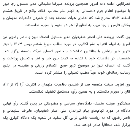
نصراللهی ادامه داد: امروز همچنین پرونده علیرضا سلیمانی مدیر مسئول رجا نیوز
با موضوع اعلام جرم دادستانی به اتهام نشر مطالب خلاف واقع در تاریخ هشتم
اسفند ۱۴۰۳ مطرح شد که اعضای هیأت منصفه بعد از شنیدن دفاعیات متهمان و
وکلای فارس و رجا نیوز، به اتفاق آرا هر دو متهم را مجرم ندانستند.
وی گفت: پرونده علی اصغر شفیعیان مدیر مسئول انصاف نیوز و ناصر رضوی نیز
امروز به اتهام افترا و نشر اکاذیب در مورد مطلب مورخ ششم بهمن
۱۴۰۳
با تیتر
«ترور اخیر ارتباطی با منافقین نداشت» با حضور اعضای هیأت منصفه برگزار شد.
شفیعیان در دفاعیات خود با اشاره به تمایز بین خبر و نظر و تحلیل پرداخت و
گفت که انصاف نیوز در موضوع ترور حجج الاسلام
رازینی
و مقیسه در ایفای
رسالت رسانه‌ای خود، عیناً مطلب تحلیلی را منتشر کرده است.
وی افزود: هیئت منصفه بعد از شنیدن دفاعیات متهمان با اکثریت آرا (۷ از ۱۲)،
آنان را مجرم دانستند و به همین رأی، مستحق تخفیف ندانستند.
سخنگوی هیئت منصفه دادگاه‌های سیاسی و مطبوعاتی در پایان گفت: رأی نهایی
دادگاه در مورد اتهام‌های پیام تیرانداز، علی اصغر شفیعیان، علیرضا سلیمانی و
ناصر رضوی که به ریاست قاضی ترابی گل سفید در شعبه یک دادگاه کیفری یک
برگزار شد، متعاقباً صادر خواهد شد.