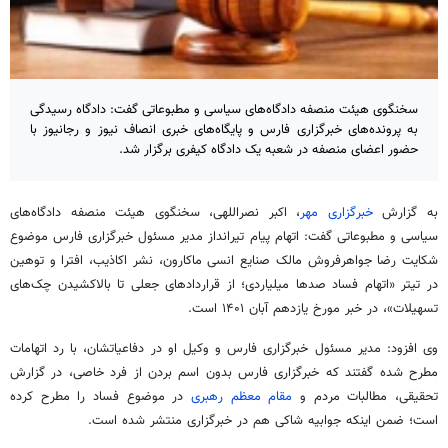
سخنگوی هیئت منصفه دادگاه‌های سیاسی و مطبوعاتی گفت: دادگاه رسیدگی
به پرونده‌های خبرگزاری فارس و پایگاه‌های خبری انصاف نیوز و رجانیوز با
حضور اعضای منصفه در شعبه یک دادگاه کیفری برگزار شد.
به گزارش
خبرگزاری مهر
، اکبر نصراللهی، سخنگوی هیئت منصفه دادگاه‌های
سیاسی و مطبوعاتی گفت: اتهام پیام تیرانداز مدیر مسئول خبرگزاری فارس موضوع
شکایت رضا جواهرفروش مالک صنایع انسی
ماکارون
، نشر اکاذیب، افترا و توهین
در تیتر «اتهام فساد صدها میلیاردی؛ از قراردادهای جعلی تا
بالاکشیدن
چک‌های
تسهیلات»، در خبر مورخ یازدهم آبان ۱۴۰۱ است.
وی افزود: مدیر مسئول خبرگزاری فارس و وکیل او در دفاعیاتشان، با رد اتهامات
مطرح شده گفتند که خبرگزاری فارس بدون اسم بردن از فرد خاصی، در گزارش
تحقیقی، مطالبات مردم و
مقام معظم رهبری
در موضوع فساد را مطرح کرده
است؛ ضمن اینکه جوابیه شاکی هم در خبرگزاری منتشر شده است.