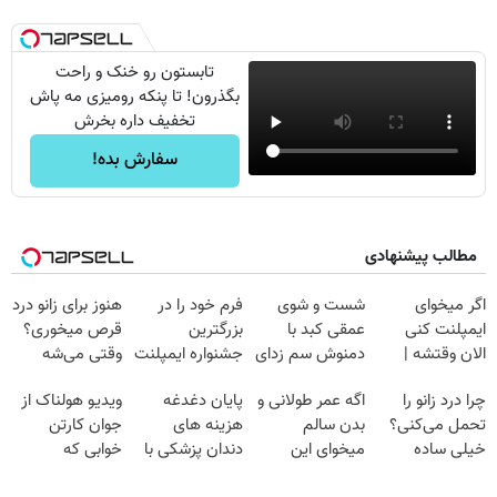
تابستون رو خنک و راحت
بگذرون! تا پنکه رومیزی مه پاش
تخفیف داره بخرش
سفارش بده!
مطالب پیشنهادی
اگر میخوای
شست و شوی
فرم خود را در
هنوز برای زانو درد
ایمپلنت کنی
عمقی کبد با
بزرگترین
قرص میخوری؟
الان وقتشه |
دمنوش سم زدای
جشنواره ایمپلنت
وقتی می‌شه
فقط با ۲۵
گیاهی
تهران پر کنید ! |
بدون عمل
چرا درد زانو را
اگه عمر طولانی و
پایان دغدغه
ویدیو هولناک از
میلیون تومان!!!
فقط ۲۵ میلیون
درمانش کرد؟؟؟؟
تحمل می‌کنی؟
بدن سالم
هزینه های
جوان کارتن
خیلی ساده
میخوای این
دندان پزشکی با
خوابی که
درمنزل درمانش
نوشیدنی رو با
پک سفید کننده
میلیاردر شد.