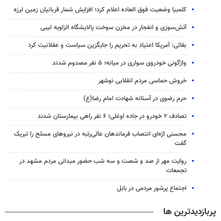
کلمبیا وضعیت فوق العاده اعلام کرد؛ افزایش شمار قربانیان زمین لرزه
آتش‌سوزی و انفجار در مخزن سوخت پالایشگاه الزاویه لیبی
بقائی: آمریکا اعتیاد به تحریم را جایگزین سیاست و عقلانیت کرد
واژگونی خودروی سواری در میانه؛ ۵ نفر مصدوم شدند
خروش حماسی مردم انقلابی نوشهر
حرم رضوی در آستانه شهادت امام رضا(ع)
تصادف ۲ خودرو در جاده اوغلی؛ ۶ نفر راهی بیمارستان شدند
محسنی اژه‌ای انتصاب‌ فرماندهان عالی‌رتبه در نیروهای مسلح را تبریک
گفت
روایت مهر از صد و شصت و سه شب حضور میدانی مردم مشهد در
تجمعات
اجتماع پرشور مردمی در بابل
پربازدیدترین ها