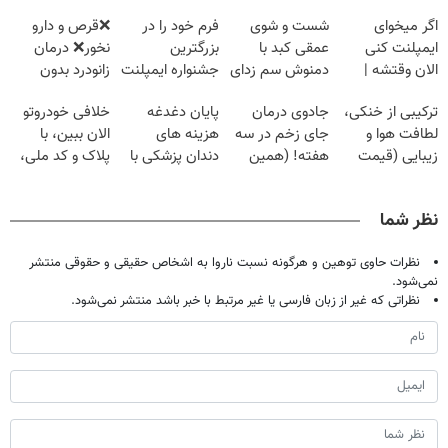
اگر میخوای
شست و شوی
فرم خود را در
❌قرص‌ و دارو
ایمپلنت کنی
عمقی کبد با
بزرگترین
نخور❌ درمان
الان وقتشه |
دمنوش سم زدای
جشنواره ایمپلنت
زانودرد بدون
فقط با ۲۵
گیاهی
تهران پر کنید ! |
قرص
ترکیبی از خنکی،
جادوی درمان
پایان دغدغه
خلافی خودروتو
میلیون تومان!!!
فقط ۲۵ میلیون
لطافت هوا و
جای زخم در سه
هزینه های
الان ببین، با
زیبایی (قیمت
هفته! (همین
دندان پزشکی با
پلاک و کد ملی،
باور نکردنی!)
حالا رایگان
پک سفید کننده
بدون نیاز به
صحبت کنید)
خانگی
مراجعه حضوری
نظر شما
نظرات حاوی توهین و هرگونه نسبت ناروا به اشخاص حقیقی و حقوقی منتشر
نمی‌شود.
نظراتی که غیر از زبان فارسی یا غیر مرتبط با خبر باشد منتشر نمی‌شود.