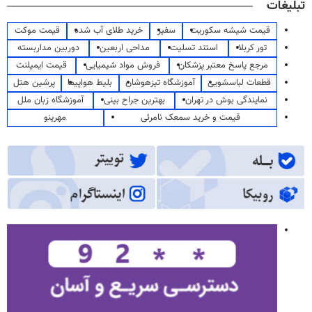
تبلیغات
قیمت شیشه سکوریت
سفیر
خرید طلای آب شده
قیمت موکت
تور کربلا
استند تسلیت
مداحی اربعین
دوربین مداربسته
مرجع پاسخ معتبر پزشکان
فروش مواد شیمیایی
قیمت ایمپلنت
قطعات لباسشویی
آموزشگاه تیزهوشان
بلیط هواپیما
پرشین هتل
نمایندگی بوش در تهران
بهترین جراح بینی
آموزشگاه زبان ملل
قیمت و خرید سمعک نامرئی
مهرینو