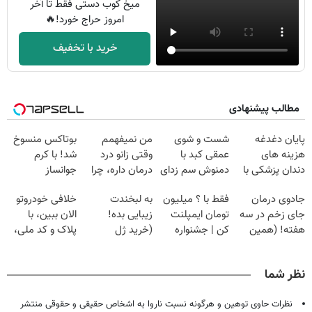
میخ کوب دستی فقط تا آخر
امروز حراج خورد!🔥
خرید با تخفیف
مطالب پیشنهادی
پایان دغدغه
شست و شوی
من نمیفهمم
بوتاکس منسوخ
هزینه های
عمقی کبد با
وقتی زانو درد
شد! با کرم
دندان پزشکی با
دمنوش سم زدای
درمان داره، چرا
جوانساز
پک سفید کننده
گیاهی
دردش رو داری
جلبک10،12سال
جادوی درمان
فقط با ؟ میلیون
به لبخندت
خلافی خودروتو
خانگی
تحمل میکنی؟❗
جوان
جای زخم در سه
تومان ایمپلنت
زیبایی بده!
الان ببین، با
شو50%تخفیف
هفته! (همین
کن | جشنواره
(خرید ژل
پلاک و کد ملی،
حالا رایگان
تموم نشه !!!
سفیدکننده
بدون نیاز به
صحبت کنید)
دندان
مراجعه حضوری
نظر شما
با40%تخفیف)
نظرات حاوی توهین و هرگونه نسبت ناروا به اشخاص حقیقی و حقوقی منتشر