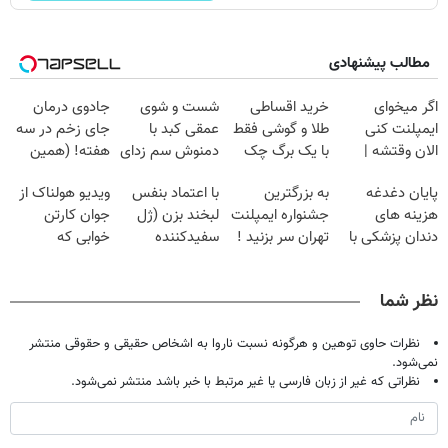
مطالب پیشنهادی
اگر میخوای
خرید اقساطی
شست و شوی
جادوی درمان
ایمپلنت کنی
طلا و گوشی فقط
عمقی کبد با
جای زخم در سه
الان وقتشه |
با یک برگ چک
دمنوش سم زدای
هفته! (همین
فقط با ۲۵
صیادی
گیاهی
حالا رایگان
پایان دغدغه
به بزرگترین
با اعتماد بنفس
ویدیو هولناک از
میلیون تومان!!!
صحبت کنید)
هزینه های
جشنواره ایمپلنت
لبخند بزن (ژل
جوان کارتن
دندان پزشکی با
تهران سر بزنید !
سفیدکننده
خوابی که
پک سفید کننده
| فقط ۲۵
دندان40%تخفیف)
میلیاردر شد.
خانگی
میلیون !
آموزش رایگان
نظر شما
نظرات حاوی توهین و هرگونه نسبت ناروا به اشخاص حقیقی و حقوقی منتشر
نمی‌شود.
نظراتی که غیر از زبان فارسی یا غیر مرتبط با خبر باشد منتشر نمی‌شود.