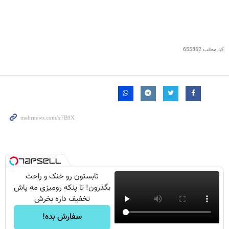
کد مطلب
655862
تابستون رو خنک و راحت
بگذرون! تا پنکه رومیزی مه پاش
تخفیف داره بخرش
سفارش بده!