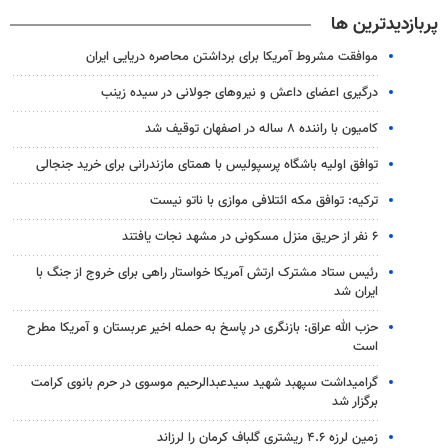
پربازدیدترین ها
موافقت مشروط آمریکا برای برداشتن محاصره دریایی ایران
درگیری اعضای داعش و نیروهای جولانی در سیده زینب
کامیون با راننده ۸ ساله در اصفهان توقیف شد
توافق اولیه باشگاه پرسپولیس با همتای مازندرانی برای خرید جنجالی
ترکیه: توافق مکه ائتلافی موازی با ناتو نیست
۶ نفر از حریق منزل مسکونی در مشهد نجات یافتند
رئیس ستاد مشترک ارتش آمریکا خواستار راهی برای خروج از جنگ با
ایران شد
حزب الله عراق: بازنگری در پاسخ به حمله اخیر عربستان و آمریکا مطرح
است
گرامیداشت سپهبد شهید سیدعبدالرحیم موسوی در حرم بانوی کرامت
برگزار شد
زمین لرزه ۴.۶ ریشتری گلباف کرمان را لرزاند