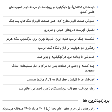
درخشش ۵دانش‌آموز کهگیلویه و بویراحمد در مرحله دوم المپیادهای
علمی کشور
مدیرکل صمت البرز مطرح کرد: عبور صنعت البرز از تنگناهای پساجنگ
تکمیل فهرست داروهای حیاتی و ضروری
شکست جنگ ترامپ علیه ایران؛ شروط تهران برای بازگشایی تنگه هرمز
رهگیری دو هواپیما بر فراز باشگاه گلف ترامپ
خاموشی با برنامه برق در کهگیلویه و بویراحمد
چند کشته و زخمی در حملات یمن به مراکز و انبار تسلیحات ائتلاف
سعودی
آفت‌کش‌ها با افزایش خطر ابتلا به ALS مرتبط هستند
زمان پرداخت معوقات بازنشستگان تامین اجتماعی اعلام شد
پربازدیدترین ها
زائربرهای برقی حرم مطهر امام رضا (ع) از ۲۰ مرداد ۱۴۰۵ متوقف می‌شوند