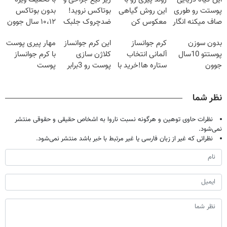
پوستت رو طوری
این روش گیاهی
بوتاکس نروید!
بدون بوتاکس
صاف میکنه انگار
معکوس کن
ضدچروک جلبک
۱۰،۱۲ سال جوون
20سال جوون
با40%تخفیف
شو
بدون سوزن
کرم جوانساز
این کرم جوانساز
مهار پیری پوست
شدی🔥
پوستتو 10سال
آلمانی انتخاب
کلاژن سازی
با کرم جوانساز
جوون
ستاره ها!خرید با
پوست رو 3برابر
پوست
کن50%تخفیف
تخفیف
میکنه50%تخفیف
آلمانی(تخفیف
پاییزی
🔥
ویژه تا امشب)
نظر شما
نظرات حاوی توهین و هرگونه نسبت ناروا به اشخاص حقیقی و حقوقی منتشر
نمی‌شود.
نظراتی که غیر از زبان فارسی یا غیر مرتبط با خبر باشد منتشر نمی‌شود.