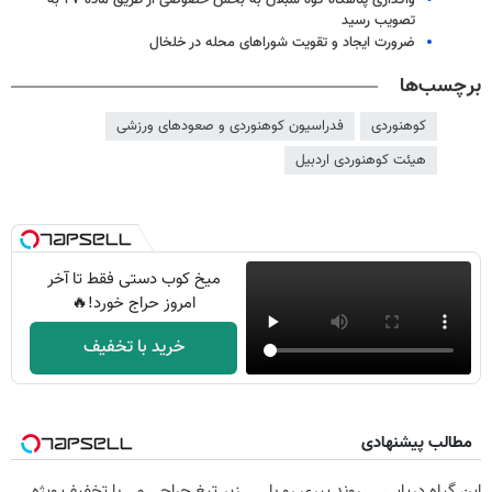
واگذاری پناهگاه کوه سبلان به بخش خصوصی از طریق ماده ۲۷ به
تصویب رسید
ضرورت ایجاد و تقویت شوراهای محله در خلخال
برچسب‌ها
کوهنوردی
فدراسیون کوهنوردی و صعودهای ورزشی
هیئت کوهنوردی اردبیل
میخ کوب دستی فقط تا آخر
امروز حراج خورد!🔥
خرید با تخفیف
مطالب پیشنهادی
این گیاه دریایی
روند پیری رو با
زیر تیغ جراحی و
با تخفیف ویژه