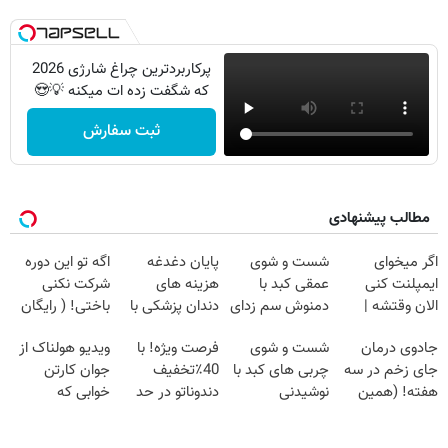
پرکاربردترین چراغ شارژی 2026
که شگفت زده ات میکنه 💡😍
ثبت سفارش
مطالب پیشنهادی
اگر میخوای
شست و شوی
پایان دغدغه
اگه تو این دوره
ایمپلنت کنی
عمقی کبد با
هزینه های
شرکت نکنی
الان وقتشه |
دمنوش سم زدای
دندان پزشکی با
باختی! ( رایگان
فقط با ۲۵
گیاهی
پک سفید کننده
آموزش ببین
جادوی درمان
شست و شوی
فرصت ویژه! با
ویدیو هولناک از
میلیون تومان!!!
خانگی
پولدار شی)
جای زخم در سه
چربی های کبد با
40٪تخفیف
جوان کارتن
هفته! (همین
نوشیدنی
دندوناتو در حد
خوابی که
حالا رایگان
گیاهی(55%تخفیف)
کامپوزیت سفید
میلیاردر شد.
صحبت کنید)
کن
آموزش رایگان