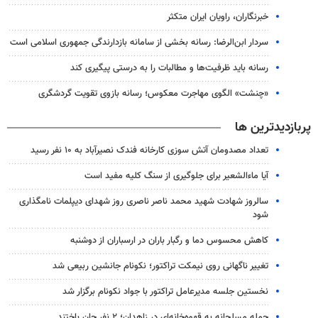
خبرنگاران، راویان ایران متکثر
سردار ابن‌الرضا: رسانه بخشی از سامانه بازدارندگی جمهوری اسلامی است
رسانه باید ظرفیت‌ها و مطالبات را به درستی پیگیری کند
«چنشت» الگوی مهاجرت معکوس؛ رسانه بازوی تقویت گردشگری
پربازدیدترین ها
تعداد مصدومان آتش سوزی کارخانه فندک نصیرآباد به ۱۰ نفر رسید
آیا ماءالشعیر برای جلوگیری از سنگ کلیه مفید است
سالروز شهادت شهید محمد ناصر ناصری روز شهدای دیپلمات نامگذاری
شود
کاهش محسوس دما و رگبار باران در ارسباران از دوشنبه
تغییر ناگهانی روی نیمکت تراکتور؛ نکونام جانشین ربیعی شد
نخستین جلسه مدیرعامل تراکتور با جواد نکونام برگزار شد
حمله مسلحانه به قهوه‌خانه‌ای در زاهدان؛ ۲ نفر جان باختند