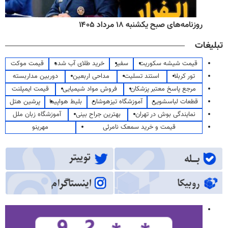
روزنامه‌های صبح یکشنبه ۱۸ مرداد ۱۴۰۵
تبلیغات
قیمت شیشه سکوریت
سفیر
خرید طلای آب شده
قیمت موکت
تور کربلا
استند تسلیت
مداحی اربعین
دوربین مداربسته
مرجع پاسخ معتبر پزشکان
فروش مواد شیمیایی
قیمت ایمپلنت
قطعات لباسشویی
آموزشگاه تیزهوشان
بلیط هواپیما
پرشین هتل
نمایندگی بوش در تهران
بهترین جراح بینی
آموزشگاه زبان ملل
قیمت و خرید سمعک نامرئی
مهرینو