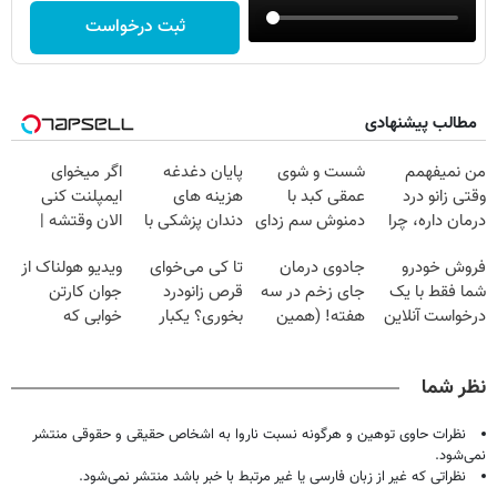
ثبت درخواست
مطالب پیشنهادی
من نمیفهمم
شست و شوی
پایان دغدغه
اگر میخوای
وقتی زانو درد
عمقی کبد با
هزینه های
ایمپلنت کنی
درمان داره، چرا
دمنوش سم زدای
دندان پزشکی با
الان وقتشه |
دردش رو داری
گیاهی
پک سفید کننده
فقط با ۲۵
فروش خودرو
جادوی درمان
تا کی می‌خوای
ویدیو هولناک از
تحمل میکنی؟❗
خانگی
میلیون تومان!!!
شما فقط با یک
جای زخم در سه
قرص زانودرد
جوان کارتن
درخواست آنلاین
هفته! (همین
بخوری؟ یکبار
خوابی که
✔
حالا رایگان
اصولی درمانش
میلیاردر شد.
صحبت کنید)
کن
آموزش رایگان
نظر شما
نظرات حاوی توهین و هرگونه نسبت ناروا به اشخاص حقیقی و حقوقی منتشر
نمی‌شود.
نظراتی که غیر از زبان فارسی یا غیر مرتبط با خبر باشد منتشر نمی‌شود.