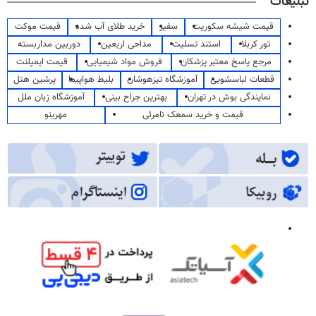
تبلیغات
قیمت شیشه سکوریت
سفیر
خرید طلای آب شده
قیمت موکت
تور کربلا
استند تسلیت
مداحی اربعین
دوربین مداربسته
مرجع پاسخ معتبر پزشکان
فروش مواد شیمیایی
قیمت ایمپلنت
قطعات لباسشویی
آموزشگاه تیزهوشان
بلیط هواپیما
پرشین هتل
نمایندگی بوش در تهران
بهترین جراح بینی
آموزشگاه زبان ملل
قیمت و خرید سمعک نامرئی
مهرینو