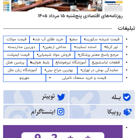
روزنامه‌های اقتصادی پنج‌شنبه ۱۵ مرداد ۱۴۰۵
تبلیغات
قیمت شیشه سکوریت
سفیر
خرید طلای آب شده
قیمت موکت
تور کربلا
استند تسلیت
مداحی اربعین
دوربین مداربسته
مرجع پاسخ معتبر پزشکان
فروش مواد شیمیایی
قیمت ایمپلنت
قطعات لباسشویی
آموزشگاه تیزهوشان
بلیط هواپیما
پرشین هتل
نمایندگی بوش در تهران
بهترین جراح بینی
آموزشگاه زبان ملل
قیمت و خرید سمعک نامرئی
مهرینو