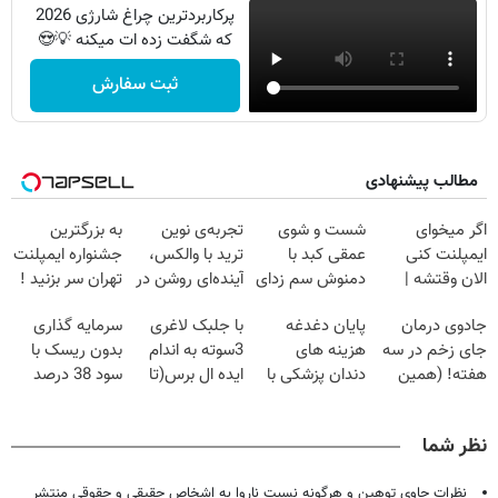
پرکاربردترین چراغ شارژی 2026
که شگفت زده ات میکنه 💡😍
ثبت سفارش
مطالب پیشنهادی
اگر میخوای
شست و شوی
تجربه‌ی نوین
به بزرگترین
ایمپلنت کنی
عمقی کبد با
ترید با والکس،
جشنواره ایمپلنت
الان وقتشه |
دمنوش سم زدای
آینده‌ای روشن در
تهران سر بزنید !
فقط با ۲۵
گیاهی
انتظار شماست
| فقط ۲۵
جادوی درمان
پایان دغدغه
با جلبک لاغری
سرمایه گذاری
میلیون تومان!!!
میلیون !
جای زخم در سه
هزینه های
3سوته به اندام
بدون ریسک با
هفته! (همین
دندان پزشکی با
ایده ال برس(تا
سود 38 درصد
حالا رایگان
پک سفید کننده
امشب تخفیف
سالانه📈
صحبت کنید)
خانگی
ویژه)
نظر شما
نظرات حاوی توهین و هرگونه نسبت ناروا به اشخاص حقیقی و حقوقی منتشر