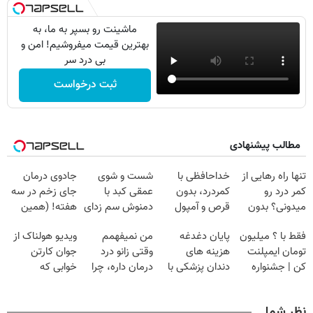
ماشینت رو بسپر به ما، به
بهترین قیمت میفروشیم! امن و
بی درد سر
ثبت درخواست
مطالب پیشنهادی
تنها راه رهایی از
خداحافظی با
شست و شوی
جادوی درمان
کمر درد رو
کمردرد، بدون
عمقی کبد با
جای زخم در سه
میدونی؟ بدون
قرص و آمپول
دمنوش سم زدای
هفته! (همین
نیاز به دارو!
گیاهی
حالا رایگان
فقط با ؟ میلیون
پایان دغدغه
من نمیفهمم
ویدیو هولناک از
(◂پرسش‌نامه)
صحبت کنید)
تومان ایمپلنت
هزینه های
وقتی زانو درد
جوان کارتن
کن | جشنواره
دندان پزشکی با
درمان داره، چرا
خوابی که
تموم نشه !!!
پک سفید کننده
دردش رو داری
میلیاردر شد.
خانگی
تحمل میکنی؟❗
آموزش رایگان
نظر شما