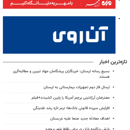
تازه‌ترین اخبار
بسیج رسانه لرستان: خبرنگاران پیشگامان جهاد تبیین و مطالبه‌گری
هستند
ارسال فاز دوم تجهیزات بیمارستانی به لرستان
معترضان آرژانتینی پرچم آمریکا را پایین کشیدند+فیلم
افزایش سپرده قانونی بانک‌ها؛ ترمز تازه رشد نقدینگی
اهداف معادله جدید صنعا علیه عربستان
بارش پراکنده باران در برخی نقاط شهر بروجرد