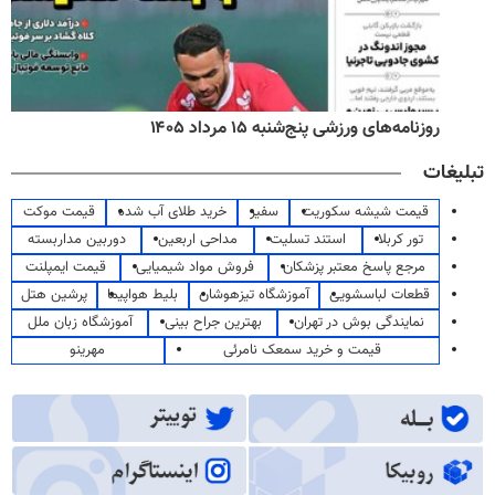
روزنامه‌های ورزشی پنج‌شنبه ۱۵ مرداد ۱۴۰۵
تبلیغات
قیمت شیشه سکوریت
سفیر
خرید طلای آب شده
قیمت موکت
تور کربلا
استند تسلیت
مداحی اربعین
دوربین مداربسته
مرجع پاسخ معتبر پزشکان
فروش مواد شیمیایی
قیمت ایمپلنت
قطعات لباسشویی
آموزشگاه تیزهوشان
بلیط هواپیما
پرشین هتل
نمایندگی بوش در تهران
بهترین جراح بینی
آموزشگاه زبان ملل
قیمت و خرید سمعک نامرئی
مهرینو