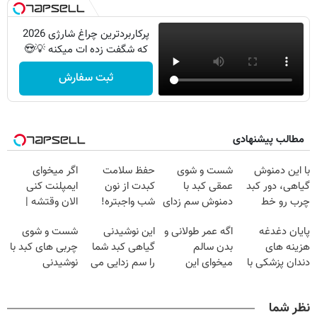
پرکاربردترین چراغ شارژی 2026
که شگفت زده ات میکنه 💡😍
ثبت سفارش
مطالب پیشنهادی
با این دمنوش
شست و شوی
حفظ سلامت
اگر میخوای
گیاهی، دور کبد
عمقی کبد با
کبدت از نون
ایمپلنت کنی
چرب رو خط
دمنوش سم زدای
شب واجبتره!
الان وقتشه |
بکش!
گیاهی
فقط با ۲۵
پایان دغدغه
اگه عمر طولانی و
این نوشیدنی
شست و شوی
میلیون تومان!!!
هزینه های
بدن سالم
گیاهی کبد شما
چربی های کبد با
دندان پزشکی با
میخوای این
را سم زدایی می
نوشیدنی
پک سفید کننده
نوشیدنی رو با
کند (با ضمانت
گیاهی(55%تخفیف)
خانگی
تخفیف بخر
مرجوعی)
نظر شما