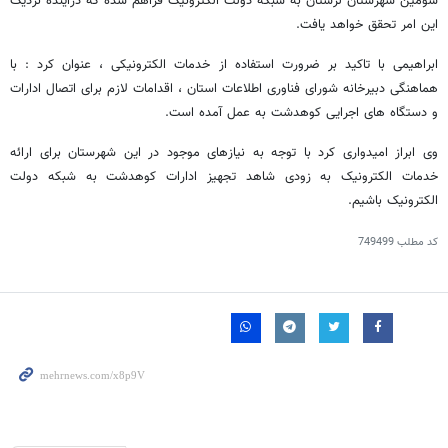
سومین شهرستان لرستان ب‍ه‌ ش‍ب‍ک‍ه‌ دول‍ت‌ ‌ال‍ک‍ت‍رون‍ی‍ک ف‍ر‌ا‌ه‍م‌ ش‍ده‌ که در‌آی‍ن‍ده‌ ن‍زدی‍ک
‌ای‍ن‌ ‌ام‍ر ت‍ح‍ق‍ق‌ خ‍و‌ا‌ه‍د ی‍‍اف‍ت.
ابراهیمی با تاکید بر ضرورت استفاده از خدمات الکترونیکی ، عنوان کرد : ب‍‍ا
‌ه‍م‍‍ا‌ه‍ن‍گ‍‍ی دب‍ی‍رخ‍‍ان‍ه‌ ش‍ور‌ا‌ی‌ ف‍ن‍‍اور‌ی ‌اطلا‌ع‍‍ات استان‌ ، ‌اق‍د‌ام‍‍ات‌ لازم‌ برای‌ اتصال ‌اد‌ار‌ات‌
و دس‍ت‍گ‍‍اه‌ ‌ه‍‍ا‌ی‌ ‌اج‍ر‌ای‍‍ی‌ ک‍و‌ه‍دش‍ت‌ ب‍ه‌ ‌ع‍م‍ل‌ ‌آم‍ده‌ ‌اس‍ت.
وی ابراز امیدواری کرد با توجه به نیازهای موجود در این شهرستان برای ارائه
خدمات الکترونیک به زودی شاهد تجهیز ادارات کوهدشت به شبکه دول‍ت‌
‌ال‍ک‍ت‍رون‍ی‍ک باشیم.
کد مطلب
749499