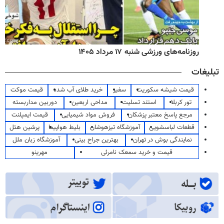
روزنامه‌های ورزشی شنبه ۱۷ مرداد ۱۴۰۵
تبلیغات
قیمت شیشه سکوریت
سفیر
خرید طلای آب شده
قیمت موکت
تور کربلا
استند تسلیت
مداحی اربعین
دوربین مداربسته
مرجع پاسخ معتبر پزشکان
فروش مواد شیمیایی
قیمت ایمپلنت
قطعات لباسشویی
آموزشگاه تیزهوشان
بلیط هواپیما
پرشین هتل
نمایندگی بوش در تهران
بهترین جراح بینی
آموزشگاه زبان ملل
قیمت و خرید سمعک نامرئی
مهرینو