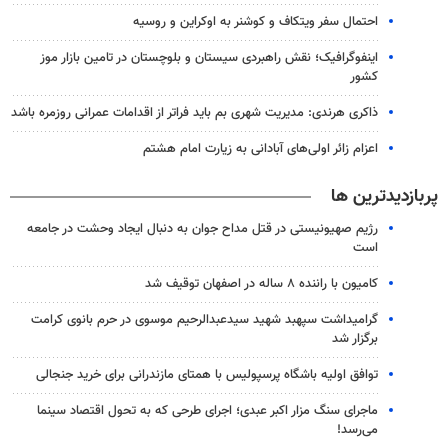
احتمال سفر ویتکاف و کوشنر به اوکراین و روسیه
اینفوگرافیک؛ نقش راهبردی سیستان و بلوچستان در تامین بازار موز
کشور
ذاکری هرندی: مدیریت شهری بم باید فراتر از اقدامات عمرانی روزمره باشد
اعزام زائر اولی‌های آبادانی به زیارت امام هشتم
پربازدیدترین ها
رژیم صهیونیستی در قتل مداح جوان به دنبال ایجاد وحشت در جامعه
است
کامیون با راننده ۸ ساله در اصفهان توقیف شد
گرامیداشت سپهبد شهید سیدعبدالرحیم موسوی در حرم بانوی کرامت
برگزار شد
توافق اولیه باشگاه پرسپولیس با همتای مازندرانی برای خرید جنجالی
ماجرای سنگ مزار اکبر عبدی؛ اجرای طرحی که به تحول اقتصاد سینما
می‌رسد!