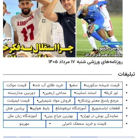
روزنامه‌های ورزشی شنبه ۱۷ مرداد ۱۴۰۵
تبلیغات
قیمت شیشه سکوریت
سفیر
خرید طلای آب شده
قیمت موکت
تور کربلا
استند تسلیت
مداحی اربعین
دوربین مداربسته
مرجع پاسخ معتبر پزشکان
فروش مواد شیمیایی
قیمت ایمپلنت
قطعات لباسشویی
آموزشگاه تیزهوشان
بلیط هواپیما
پرشین هتل
نمایندگی بوش در تهران
بهترین جراح بینی
آموزشگاه زبان ملل
قیمت و خرید سمعک نامرئی
مهرینو