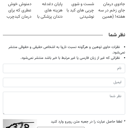
جادوی درمان
شست و شوی
پایان دغدغه
دمنوش خوش
میلیون تومان!!!
جای زخم در سه
چربی های کبد با
هزینه های
عطری که برای
هفته! (همین
نوشیدنی
دندان پزشکی با
درمان کبدچرب
حالا رایگان
گیاهی(55%تخفیف)
پک سفید کننده
معجزه میکنه
صحبت کنید)
خانگی
نظر شما
نظرات حاوی توهین و هرگونه نسبت ناروا به اشخاص حقیقی و حقوقی منتشر
نمی‌شود.
نظراتی که غیر از زبان فارسی یا غیر مرتبط با خبر باشد منتشر نمی‌شود.
*
لطفا حاصل عبارت را در جعبه متن روبرو وارد کنید