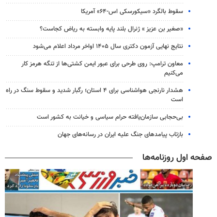
سقوط بالگرد «سیکورسکی اس-۶۴» آمریکا
«صغیر بن عزیز » ژنرال بلند پایه وابسته به ریاض کجاست؟
نتایج نهایی آزمون دکتری سال ۱۴۰۵ اواخر مرداد اعلام می‌شود
معاون ترامپ: روی طرحی برای عبور ایمن کشتی‌ها از تنگه هرمز کار
می‌کنیم
هشدار نارنجی هواشناسی برای ۴ استان؛ رگبار شدید و سقوط سنگ در راه
است
بی‌حجابی سازمان‌یافته حرام سیاسی و خیانت به کشور است
بازتاب پیامدهای جنگ علیه ایران در رسانه‌های جهان
صفحه اول روزنامه‌ها