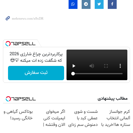
پرکاربردترین چراغ شارژی 2026
که شگفت زده ات میکنه 💡😍
ثبت سفارش
مطالب پیشنهادی
کرم جوانساز
شست و شوی
اگر میخوای
بوتاکس گیاهی و
آلمانی انتخاب
عمقی کبد با
ایمپلنت کنی
خانگی رسید!
ستاره ها!خرید با
دمنوش سم زدای
الان وقتشه |
تخفیف
گیاهی
فقط با ۲۵