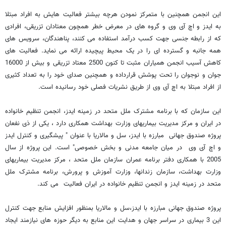
این انجمن همچنین با متمرکز نمودن هرچه بیشتر فعالیت هایش به افراد مبتلا
به ایدز و اچ آی وی و گروه های در معرض خطر همچون معتادان تزریقی، افرادی
که از رابطه جنسی جهت کسب درآمد استفاده می کنند، پناهندگان، سرویس های
همه جانبه و گسترده ای را در یک محیط پیچیده ارائه می نماید. فعالیت های
کاهش آسیب انجمن همیاران مثبت تا کنون 2500 معتاد تزریقی و بیش از 16000
جوان و نوجوان را تحت پوشش قرارداده و همچنین صدای خود را به تعداد کثیری
از افراد مبتلا به اچ آی وی از طریق نشریات فصلی خود رسانیده است.
این سازمان که با برنامه مشترک ملل متحد در زمینه ایدز، انجمن تنظیم خانواده
در ایران و مرکز مدیریت بیماریهای وزارت بهداشت همکاری دارد ، یکی از ذی نفعان
پروژه صندوق جهانی مبارزه با ایدز، سل و مالاریا با عنوان " پیشگیری و کنترل ایدز
و اچ آی وی در میان جامعه مدنی و بخش خصوصی" است. این پروژه از سال
2005 با همکاری دفتر برنامه عمران سازمان ملل متحد ، مرکز مدیریت بیماریهای
وزارت بهداشت، سازمان زندانها، وزارت آموزش و پرورش، برنامه مشترک ملل
متحد در زمینه ایدز و انجمن تنظیم خانواده در ایران فعالیت می کند.
پروژه صندوق جهانی مبارزه با ایدز،سل و مالاریا بمنظور افزایش منابع جهت کنترل
این 3 بیماری در سراسر جهان و هدایت این منابع به دیگر حوزه های نیازمند ایجاد