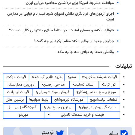
موافقت مشروط آمریکا برای برداشتن محاصره دریایی ایران
اجرای آزمون‌های غربالگری دانش آموزان شرط ثبت نام نهایی در مدارس
است
«توافق مکه» و معمای امنیت؛ چرا ائتلاف‌سازی به‌تنهایی کافی نیست؟
جزئیاتی جدید از توافق مکه؛ مقام ترکیه ای چه گفت؟
واکنش صنعا به توافق سه جانبه مکه
تبلیغات
قیمت شیشه سکوریت
سفیر
خرید طلای آب شده
قیمت موکت
تور کربلا
استند تسلیت
مداحی اربعین
دوربین مداربسته
مرجع پاسخ معتبر پزشکان
فروش مواد شیمیایی
قیمت ایمپلنت
قطعات لباسشویی
آموزشگاه تیزهوشان
بلیط هواپیما
پرشین هتل
نمایندگی بوش در تهران
بهترین جراح بینی
آموزشگاه زبان ملل
قیمت و خرید سمعک نامرئی
مهرینو