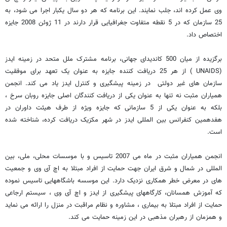
وی عمل کرده اند، جلب نمایند. این برنامه که هر دو سال یکبار اجرا می شود، به
25 سازمان که در 5 نقطه متفاوت جغرافیایی قرار دارند در 11 ژوئن 2008 جایزه
اختصاص داد.
برگزیده از میان 500 کاندیدای جهانی، برنامه مشترک ملل متحد در زمینه ایدز
(UNAIDS ) از هر 25 دریافت کننده جایزه به عنوان یک تعهد برای موفقیت
سازمان های غیر دولتی در زمینه پیشگیری و کنترل ایدز یاد می کند. انجمن
همیاران مثبت نه تنها به عنوان یکی از دریافت کنندگان اصلی جایزه روبان سرخ ،
بلکه به عنوان یکی از 5 سازمانی که جایزه ویژه از طرف هیئت داوران در
هفدهمین کنفرانس بین المللی ایدز در شهر مکزیک دریافت کرده، شناخته شده
است.
انجمن همیاران مثبت در ماه می 2007 تاسیس و با موسسات محلی، ملی، بین
المللی در شمال و شرق ایران جهت حمایت از افراد مبتلا به اچ آی وی و جمعیت
های در معرض خطر همکاری نزدیک دارد. این موسسه باشگاههایی تاسیس نموده
که آموزش همسانان، کارگاههای پیشگیری از ایدز و اچ آی وی ، سیستم ارجاعی
حمایت از افراد مبتلا به بیماری ، مشاوره و نظام مراقبت در منزل را ارائه می نماید
و همزمان از رهبران مذهبی در این زمینه حمایت می کند.