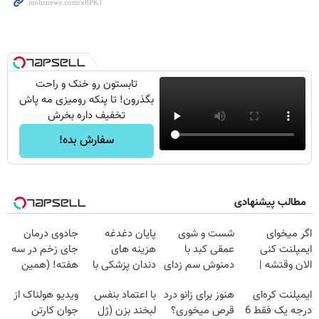
تابستون رو خنک و راحت
بگذرون! تا پنکه رومیزی مه پاش
تخفیف داره بخرش
سفارش بده!
مطالب پیشنهادی
اگر میخوای
شست و شوی
پایان دغدغه
جادوی درمان
ایمپلنت کنی
عمقی کبد با
هزینه های
جای زخم در سه
الان وقتشه |
دمنوش سم زدای
دندان پزشکی با
هفته! (همین
فقط با ۲۵
گیاهی
پک سفید کننده
حالا رایگان
ایمپلنت کره‌ای
هنوز برای زانو درد
با اعتماد بنفس
ویدیو هولناک از
میلیون تومان!!!
خانگی
صحبت کنید)
درجه یک فقط 6
قرص میخوری؟
لبخند بزن (ژل
جوان کارتن