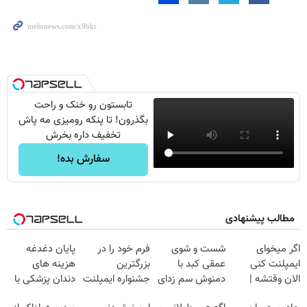
تابستون رو خنک و راحت
بگذرون! تا پنکه رومیزی مه پاش
تخفیف داره بخرش
سفارش بده!
مطالب پیشنهادی
اگر میخوای
شست و شوی
فرم خود را در
پایان دغدغه
ایمپلنت کنی
عمقی کبد با
بزرگترین
هزینه های
الان وقتشه |
دمنوش سم زدای
جشنواره ایمپلنت
دندان پزشکی با
فقط با ۲۵
گیاهی
تهران پر کنید ! |
پک سفید کننده