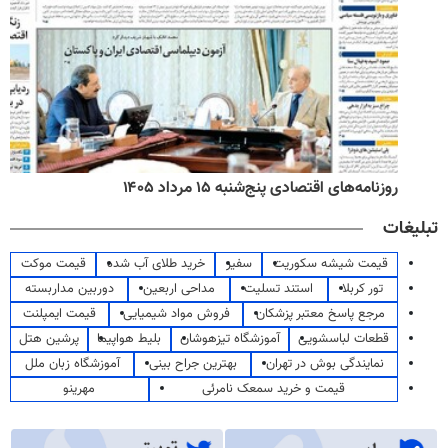
روزنامه‌های اقتصادی پنج‌شنبه ۱۵ مرداد ۱۴۰۵
تبلیغات
قیمت شیشه سکوریت
سفیر
خرید طلای آب شده
قیمت موکت
تور کربلا
استند تسلیت
مداحی اربعین
دوربین مداربسته
مرجع پاسخ معتبر پزشکان
فروش مواد شیمیایی
قیمت ایمپلنت
قطعات لباسشویی
آموزشگاه تیزهوشان
بلیط هواپیما
پرشین هتل
نمایندگی بوش در تهران
بهترین جراح بینی
آموزشگاه زبان ملل
قیمت و خرید سمعک نامرئی
مهرینو