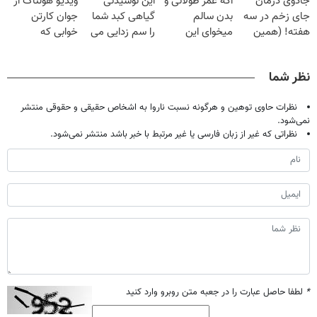
جادوی درمان
اگه عمر طولانی و
این نوشیدنی
ویدیو هولناک از
میلیون تومان!!!
فقط ۲۵ میلیون
خانگی
جای زخم در سه
بدن سالم
گیاهی کبد شما
جوان کارتن
هفته! (همین
میخوای این
را سم زدایی می
خوابی که
حالا رایگان
نوشیدنی رو با
کند (با ضمانت
میلیاردر شد.
صحبت کنید)
تخفیف بخر
مرجوعی)
آموزش رایگان
نظر شما
نظرات حاوی توهین و هرگونه نسبت ناروا به اشخاص حقیقی و حقوقی منتشر
نمی‌شود.
نظراتی که غیر از زبان فارسی یا غیر مرتبط با خبر باشد منتشر نمی‌شود.
*
لطفا حاصل عبارت را در جعبه متن روبرو وارد کنید