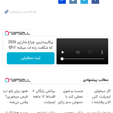
پرکاربردترین چراغ شارژی 2026
که شگفت زده ات میکنه 💡😍
ثبت سفارش
مطالب پیشنهادی
اگر میخوای
شست و شوی
روکش رایگان +
هنوز برای زانو درد
ایمپلنت کنی
عمقی کبد با
اقساط ۱۲ ماهه
قرص میخوری؟
الان وقتشه |
دمنوش سم زدای
ایمپلنت
وقتی می‌شه
فقط با ۲۵
گیاهی
بدون عمل
دندونت از دست
با این معجون
پایان دغدغه
ویدیو هولناک از