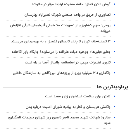
گوش دادن فعال؛ حلقه مفقوده ارتباط مؤثر در خانواده
تصاویری از حریق در واحد صنعتی شهرک نصیرآباد بهارستان
روحی: سهم کشاورزی از تسهیلات ۷۰ همتی آذربایجان شرقی افزایش
می‌یابد
۳ ﺗﺼﻔﻴﻪ‌ﺧﺎﻧﻪ‌ تهران تا پایان تابستان تکمیل و به بهره‌برداری می‌رسند
چطور «باورها» جوهره حیات عارفانه را می‌سازند؟ جایگاه باور آگاهانه
تقوی: تغییرات مهمی در اساسنامه والیبال آسیا در راه است
واگذاری ۳.۱ میلیارد یورو از پروژه‌های نیروگاهی به سازندگان داخلی
پربازدیدترین ها
کلاژن برای سلامت استخوان زنان مفید است
واکنش عربستان و قطر به بیانیه شورای امنیت درباره یمن
سالروز شهادت شهید محمد ناصر ناصری روز شهدای دیپلمات نامگذاری
شود