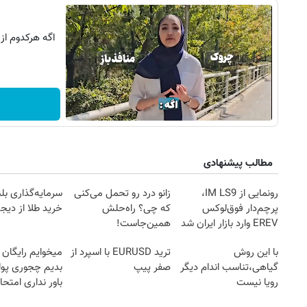
اگه هرکدوم از
مطالب پیشنهادی
رونمایی از IM LS9،
زانو درد رو تحمل می‌کنی
سرمایه‌گذاری بل
پرچم‌دار فوق‌لوکس
که چی؟ راه‌حلش
خرید طلا از دیجی
EREV وارد بازار ایران شد
همین‌جاست!
با این روش
ترید EURUSD با اسپرد از
میخوایم رایگان 
گیاهی،تناسب اندام دیگر
صفر پیپ
بدیم چجوری پول
رویا نیست
باور نداری امتح
مجانیه