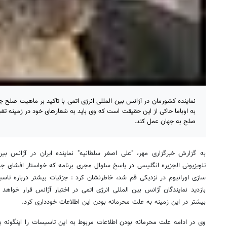
نماینده کشورمان در آژانس بین المللی انرژی اتمی با تاکید بر ماهیت صلح
روزنامه‌های اقتصادی یکشنبه ۱۸ مرداد ۱۴۰۵
روزنامه
به اوباما حاکی از این حقیقت است که وی باید به شعارهای خود در زمینه تغی
صلح به جهان عمل کند.
به گزارش خبرگزاری مهر، "علی اصغر سلطانیه" نماینده ایران در آژانس بین
تلویزیونی الجزیره انگلیسی در پاسخ سئوال مجری برنامه که خواستار افشای ج
سازی اورانیوم در نزدیکی قم شد، خاطرنشان کرد : جزئیات بیشتر درباره تا
بازدید نمایندگان آژانس بین المللی انرژی اتمی در اختیار آژانس قرار خواهد
بیشتر در این زمینه به علت محرمانه بودن این اطلاعات خودداری کرد.
وی در ادامه علت محرمانه بودن اطلاعات مربوط به این تاسیسات را اینگونه ب