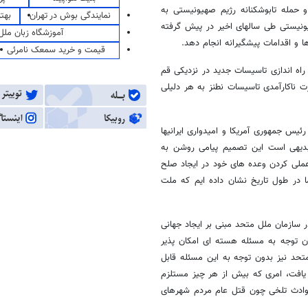
مهای معاند در منطقه طی سالهای دهه 1980 میلادی و حمله تابوشکنانه رژیم صهیونیستی به
نمایندگی بوش در تهران
بهت
نیستی طی سالهای اخیر در پیش گرفته
آموزشگاه زبان ملل
ها و اقدامات پیشگیرانه انجام دهد.
قیمت و خرید سمعک نامرئی
 راه اندازی تاسیسات جدید در نزدیکی قم
 ناکارآمدی تاسیسات نطنز به هر دلیلی
رئیس جمهوری آمریکا و امیدواری ایرانیها
 بدیهی است این تصمیم پیامی روشن به
عملی کردن وعده های خود در ایجاد صلح
در طول تاریخ نشان داده ایم که ملت
ر سازمان ملل متحد مبنی بر ایجاد جهانی
 توجه به مسئله هسته ای امکان پذیر
تحد نیز بدون توجه به این مسئله قابل
افت، امری که بیش از هر چیز مستلزم
وادث تلخی چون قتل عام مردم شهرهای