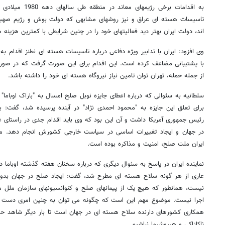
به اقدامات برخی رژی
تاسیسات هسته ای عراق و نیز روشهای مشابهی که دولت بوش و رژیم صهیو
اند، دولت ایران بهتر دید فعالیتهای خود را در چنین شرایطی با کمترین هزینه 
وی افزود: ایران با تدابیر ویژه دفاعی درباره تاسیسات هسته ای نطنز اقدام به
با پشتیبانی مضاعف کرده است. این اقدام برای این صورت گرفت که در صورت
از جمله حمله، تهران توان تامین نیاز نیروگاه هسته ای خود را داشته باشد.
سلطانیه به سئوالی که درباره اعطای جایزه نوبل صلح امسال به "باراک اوباما" 
برای تعلق این جایزه به "محمود احمدی نژاد" در آینده پرسیده شد، گفت:
رئیس جمهوری آمریکا داشت و آن این بود که وی باید اقدام جدی در راستای 
در جهان و ایجاد تغییرات اساسی در سیاست خارجی کشورش انجام دهد. ما 
ایران ملت صلح، امنیت و مذاکره بوده است.
نماینده ایران در پاسخ به سئوال دیگری که درباره سخنان هفته گذشته اوباما د
عاری از هر گونه سلاح هسته ای مطرح شد، گفت: ایجاد صلح در جهان بدون
نیست، همانطور که هیچ یک از پیمانهای صلح و کنوانسیونهای سازمان ملل م
اجرا نیست. موضوع مهم این است که چگونه می توان به چنین امری دست ی
همکاری کشورهای دارنده سلاح هسته ای در جهان است تا بار دیگر شاهد ح
ناکازاکی و هیروشیما نباشیم.