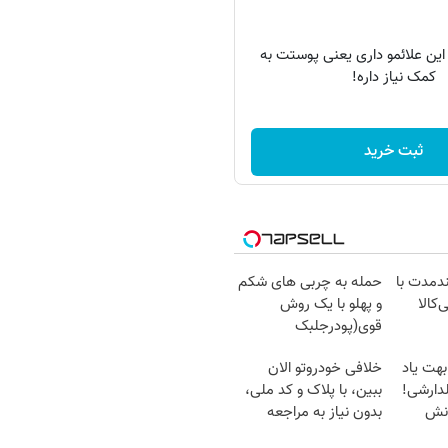
 این علائمو داری یعنی پوستت به
کمک نیاز داره!
ثبت خرید
ندمدت با
حمله به چربی های شکم
‌کالا
و پهلو با یک روش
قوی(پودرجلبک
سبز45%تخفیف)
بهت یاد
خلافی خودروتو الان
دارشی!
ببین، با پلاک و کد ملی،
انش
بدون نیاز به مراجعه
حضوری