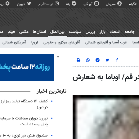
تلگرام
سروش
آی گپ
بله
اینستاگرام
توییتر
روبی
جامعه
اقتصاد
بازار
ورزش
سیاست
بین‌الملل
استان‌ها
عکس
فیلم
مج
اسیا
غرب آسیا و آفریقای شمالی
آفریقای مرکزی و جنوبی
اروپا
آمریکای شمالی
 قم/ اوباما به شعارش
تازه‌ترین اخبار
کشف ۱۴ دستگاه تولید رمز ا
در تبریز
نوری: دوران مماشات با سرمایه‌گ
پایان رسیده است
صندوق