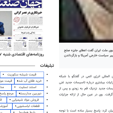
 جوی ملت ایران گفت اعطای جایزه صلح
‌های صبح یکشنبه ۱۸ مرداد ۱۴۰۵
روزنامه‌های اقتصادی شنبه ۱۷ مرداد ۱۴۰۵
یر سیاست خارجی آمریکا و بازگرداندن
تبلیغات
قیمت شیشه سکوریت
 المللی انرژی اتمی در گفتگو با شبکه
خرید طلای آب شده
قیمت مو
زئیات بیشتری درباره تاسیسات جدید غنی
استند تسلیت
مدا
سیسات جدید نزدیک قم به زودی و پس از
دوربین مداربسته
مرجع پاسخ 
 گرفت. وی در عین حال از ارائه جزئیات
فروش مواد شیمیایی
قی
قطعات لباسشویی
آموزشگ
یان کرد: پاسخ بسیار ساده است با توجه
بلیط هواپیما
پر