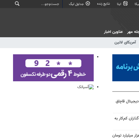
نتایج زنده
کا
ایتا
جداول لیگ
له مهر
عناوین اخبار
آمریکای لاتین
رز دیجیتال قاچاق
ذاران کم‌کار به
 طلای «رز ترنج» به ۱۰ هزار میلیارد تومان