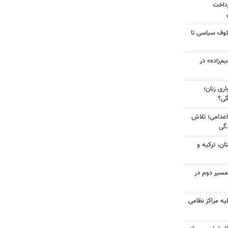
رداخت
لوف سیاسی تا
‌زاده» در
ری زنان؛
گی؟
اعدامی؛ تلاش
گی
ن، ترکیه و
مسیر دوم در
یه مراکز نظامی