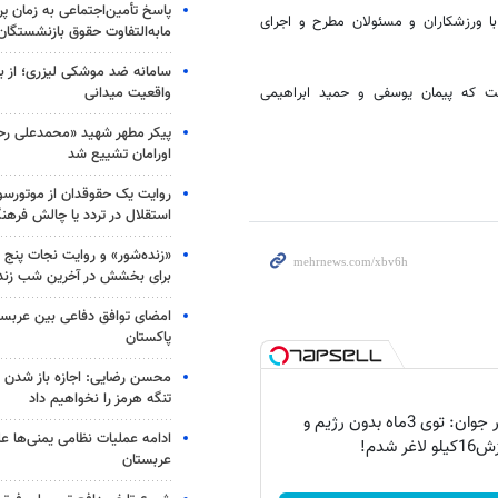
پاسخ تأمین‌اجتماعی به زمان پ
ا ورزشکاران و مسئولان مطرح و اجرای
مابه‌التفاوت حقوق بازنشستگان
سامانه ضد موشکی لیزری؛ از ب
واقعیت میدانی
 که پیمان یوسفی و حمید ابراهیمی
پیکر مطهر شهید «محمدعلی رحیم
اورامان تشییع شد
روایت یک حقوقدان از موتورسوا
استقلال در تردد یا چالش فرهن
«زنده‌شور» و روایت نجات پنج 
برای بخشش در آخرین شب زند
امضای توافق دفاعی بین عربستا
پاکستان
محسن رضایی: اجازه باز شدن 
تنگه هرمز را نخواهیم داد
اعتراف دختر جوان: توی 3ماه بدون رژیم و
ادامه عملیات نظامی یمنی‌ها عل
و لاغر شدم!
عربستان