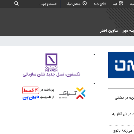
نتایج زنده
کا
ایتا
جداول لیگ
له مهر
عناوین اخبار
ین» در دشتی
ر دیّر آغاز به
می‌زند/ بانوی