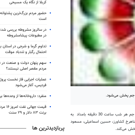
کربلا از نگاه یک مسیحی
حضور مردم بزرگ‌ترین پشتوانه 
است
در سالروز مشروطه بررسی شد: 
در مطبوعات پیشامشروطه
تداوم گرما و شرجی در استان بو
احتمال رگبار و تندباد موقت
سهم پنهان دولت و صنعت در نات
مردم مقصر اصلی نیستند؟
عملیات اجرایی فاز نخست پروژ
فردیس، آغاز می‌شود
ام جم پخش می‌شود.
منفرد: داروخانه‌ها از وعده‌ها بری
قیمت جهانی
برنت ۸۳ دلار و ۲۹ سنت
به گزارش خبرگزاری مهر، گروه برنامه ساز ورزش و سرگرمی شبکه جهانی جام جم هر شب ساعت 30 دقیقه بامداد به
ک میرزایی، شاهرخ کشاورز، حسین اسماعیلی، مسعود
پربازدیدترین ها
خش می‌کند.