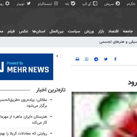
تلگرام
سروش
آی گپ
بله
اینستاگرام
توییتر
روبی
جامعه
اقتصاد
بازار
ورزش
سیاست
بین‌الملل
استان‌ها
عکس
فیلم
مج
یقی و هنرهای تجسمی
ود
تازه‌ترین اخبار
مقاتلی: پیاده‌روی «طریق‌الحس
برگزار می‌شود
هنرستان «ایران ماهر» از مهرماه د
کار می‌کند
روایتی که معادلات کربلا را بهم 