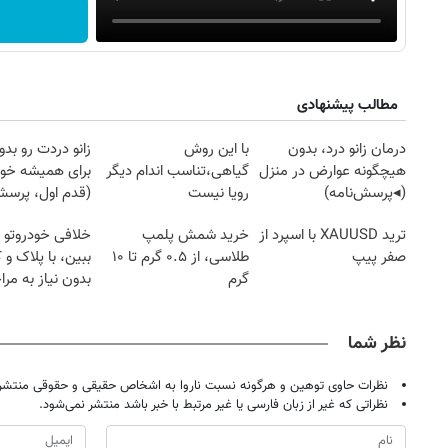
مطالب پیشنهادی
درمان زانو درد، بدون
با این روش
زانو دردت رو ب
هیچگونه عوارض در منزل
گیاهی،تناسب اندام دیگر
برای همیشه خو
(◂پرسش‌نامه)
رویا نیست
(قدم اول، پرسش‌
ترید XAUUSD با اسپرد از
خرید شمش پلمپ
خلافی خودروتو ا
صفر پیپ
طلاسی، از ۰.۵ گرم تا ۱۰
ببین، با پلاک و 
گرم
بدون نیاز به مرا
حضوری
نظر شما
روزنامه‌های ورزشی پنج‌شنبه ۱۵ مرداد ۱۴۰۵
روزنام
نظرات حاوی توهین و هرگونه نسبت ناروا به اشخاص حقیقی و حقوقی منتشر 
نظراتی که غیر از زبان فارسی یا غیر مرتبط با خبر باشد منتشر نمی‌شود.