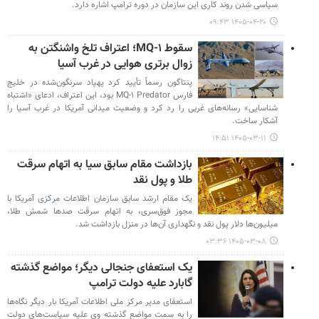
سیاسی شدن روند کاری این سازمان در دوره ترامپ اشاره دارد.
۱۴۰۵-۰۴-۲۰ ۰۹:۴۳
سقوط MQ-۱؛ اعتراف تلخ واشنگتن به
زوال برتری هوایی در غرب آسیا
پنتاگون رسماً تأیید کرد پهپاد سرنگون‌شده در خلیج
فارس MQ-۱ Predator بود، این اعتراف، ادعای «اشتباه
شناسایی» رسانه‌های غربی را رد کرد و وضعیت میدانی آمریکا در غرب آسیا را
آشکار ساخت.
۱۴۰۵-۰۳-۱۱ ۱۴:۵۱
بازداشت مقام سابق سیا به اتهام سرقت
طلا و پول نقد
یک مقام ارشد سابق سازمان اطلاعات مرکزی آمریکا با
مجوز فوق‌سری، به اتهام سرقت صدها شمش طلا،
میلیون‌ها دلار پول نقد و نگهداری آن‌ها در منزل بازداشت شد.
۱۴۰۵-۰۳-۰۸ ۰۳:۳۶
یک استعفای جنجالی دیگر؛ مواضع گذشته
گابارد علیه دولت ترامپ
استعفای مدیر مرکز ملی اطلاعات آمریکا بار دیگر نگاه‌ها
را به سمت مواضع گذشته وی علیه سیاست‌های دولت