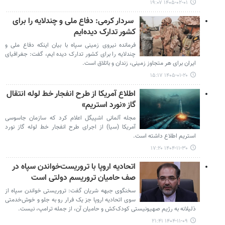
۱۴۰۵-۰۲-۰۱ ۱۹:۰۷
سردار کرمی: دفاع ملی و چندلایه را برای
کشور تدارک دیده‌ایم
فرمانده نیروی زمینی سپاه با بیان اینکه دفاع ملی و
چندلایه را برای کشور تدارک دیده ایم، گفت: جغرافیای
ایران برای هر متجاوز زمینی، زندان و باتلاق است.
۱۴۰۵-۰۱-۲۰ ۱۵:۱۷
اطلاع آمریکا از طرح انفجار خط لوله انتقال
گاز «نورد استریم»
مجله آلمانی اشپیگل اعلام کرد که سازمان جاسوسی
آمریکا (سیا) از اجرای طرح انفجار خط لوله گاز نورد
استریم اطلاع داشته است.
۱۴۰۴-۱۱-۳۰ ۱۷:۲۰
اتحادیه اروپا با تروریست‌خواندن سپاه در
صف حامیان تروریسم دولتی است
سخنگوی جبهه شریان گفت: تروریستی خواندن سپاه از
سوی اتحادیه اروپا جز یک فرار رو به جلو و خوش‌خدمتی
ذلیلانه به رژیم صهیونیستی کودک‌کش و حامیان آن، از جمله ترامپ، نیست.
۱۴۰۴-۱۱-۰۹ ۲۱:۴۱