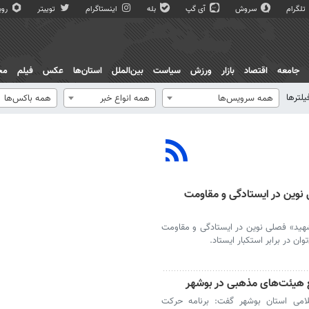
تلگرام
سروش
آی گپ
بله
اینستاگرام
توییتر
روبی
جامعه
اقتصاد
بازار
ورزش
سیاست
بین‌الملل
استان‌ها
عکس
فیلم
مج
یلترها
همه سرویس‌ها
همه انواع خبر
همه باکس‌ها
نوین در ایستادگی و مقاومت
هید» فصلی نوین در ایستادگی و مقاومت
ان در برابر استکبار ایستاد.
 هیئت‌های مذهبی در بوشهر
امی استان بوشهر گفت: برنامه حرکت