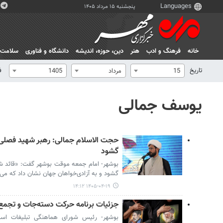
پنجشنبه ۱۵ مرداد ۱۴۰۵
خانه
فرهنگ و ادب
هنر
دين، حوزه، انديشه
دانشگاه و فناوری
سلامت
تاریخ
ف
15
مرداد
1405
یوسف جمالی
حجت الاسلام جمالی: رهبر شهید فصلی 
گشود
بوشهر- امام جمعه موقت بوشهر گفت: «قائد ش
گشود و به آزادی‌خواهان جهان نشان داد که می‌تو
۱۴۰۵-۰۴-۱۹ ۱۴:۱۲
جزئیات برنامه حرکت دسته‌جات و تجمع
بوشهر- رئیس شورای هماهنگی تبلیغات اسل