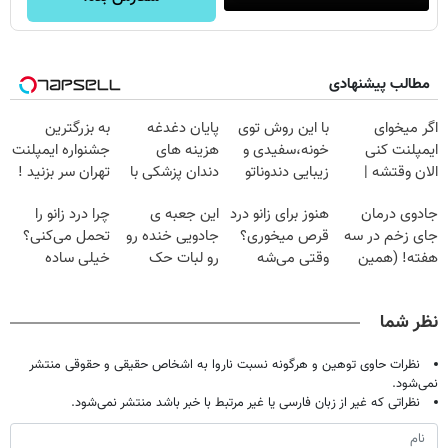
مطالب پیشنهادی
اگر میخوای
با این روش توی
پایان دغدغه
به بزرگترین
ایمپلنت کنی
خونه،سفیدی و
هزینه های
جشنواره ایمپلنت
الان وقتشه |
زیبایی دندوناتو
دندان پزشکی با
تهران سر بزنید !
فقط با ۲۵
برگردون
پک سفید کننده
| فقط ۲۵
جادوی درمان
هنوز برای زانو درد
این جعبه ی
چرا درد زانو را
میلیون تومان!!!
(40%off)
خانگی
میلیون !
جای زخم در سه
قرص میخوری؟
جادویی خنده رو
تحمل می‌کنی؟
هفته! (همین
وقتی می‌شه
رو لبات حک
خیلی ساده
حالا رایگان
بدون عمل
میکنه
درمنزل درمانش
صحبت کنید)
درمانش کرد؟؟؟؟
خرید40%تخفیف
کن
نظر شما
نظرات حاوی توهین و هرگونه نسبت ناروا به اشخاص حقیقی و حقوقی منتشر
نمی‌شود.
نظراتی که غیر از زبان فارسی یا غیر مرتبط با خبر باشد منتشر نمی‌شود.