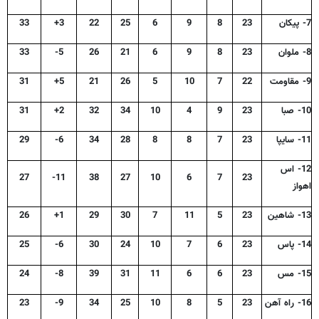
7- پیکان
23
8
9
6
25
22
3+
33
8- ملوان
23
8
9
6
21
26
5-
33
9- مقاومت
22
7
10
5
26
21
5+
31
10- صبا
23
9
4
10
34
32
2+
31
11- سایپا
23
7
8
8
28
34
6-
29
12- اس
27
11-
38
27
10
6
7
23
اهواز
13- شاهین
23
5
11
7
30
29
1+
26
14- پاس
23
6
7
10
24
30
6-
25
15- مس
23
6
6
11
31
39
8-
24
16- راه آهن
23
5
8
10
25
34
9-
23