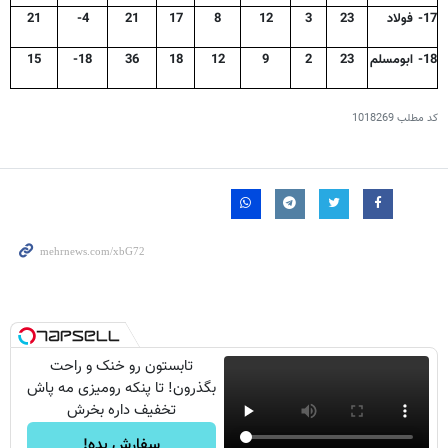
17- فولاد
23
3
12
8
17
21
4-
21
18- ابومسلم
23
2
9
12
18
36
18-
15
کد مطلب
1018269
تابستون رو خنک و راحت
بگذرون! تا پنکه رومیزی مه پاش
تخفیف داره بخرش
سفارش بده!