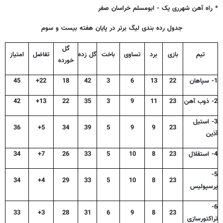
* راه آهن شهرری یک - ابومسلم خراسان صفر
جدول رده بندی لیگ برتر در پایان هفته بیست و سوم
گل
تیم
بازی
برد
تساوی
باخت
گل زده
تفاضل
امتیاز
خورده
1- سپاهان
22
13
6
3
42
18
22+
45
2- ذوب آهن
23
11
9
3
35
22
13+
42
3- استیل
36
5+
34
39
5
9
9
23
آذین
4- استقلال
23
8
10
5
33
26
7+
34
5-
34
4+
29
33
5
10
8
23
پرسپولیس
6-
33
3+
28
31
6
9
8
23
تراکتورسازی