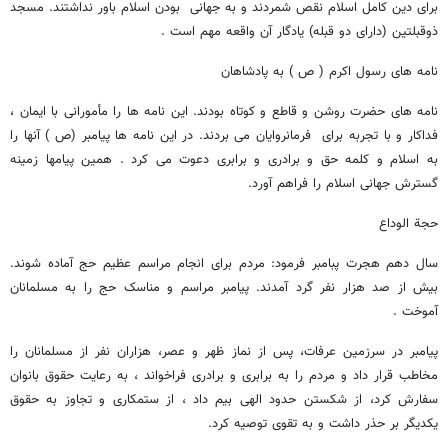
برای دین کامل اسلام نقص شمردند و به جهانی بودن اسلام باور نداشتند. مسجد
ذوقبلتین (دارای دو قبله) یادگار آن واقعه مهم است .
نامه های رسول اکرم ( ص ) به پادشاهان
نامه های حضرت روشن و قاطع و کوتاه بودند. این نامه ها را مأمورانی با ایمان ،
فداکار و با تجربه برای فرمانروایان می بردند. در این نامه ها پیامبر (ص ) آنها را
به اسلام و کلمه حق و برادری و برابری دعوت می کرد . همین پیامها زمینه
گسترش جهانی اسلام را فراهم آورد.
حجة الوداع
سال دهم هجرت پبامبر فرمود: مردم برای انجام مراسم عظیم حج آماده شوند.
بیش از صد هزار نفر گرد آمدند. پیامبر مراسم و مناسک حج را به مسلمانان
آموخت .
پیامبر در سرزمین عرفات، پس از نماز ظهر و عصر، هزاران نفر از مسلمانان را
مخاطب قرار داد و مردم را به برابری و برادری فراخواند ، به رعایت حقوق بانوان
سفارش کرد، از شکستن حدود الهی بیم داد ، از ستمکاری و تجاوز به حقوق
یکدیگر بر حذر داشت و به تقوی توصیه کرد.