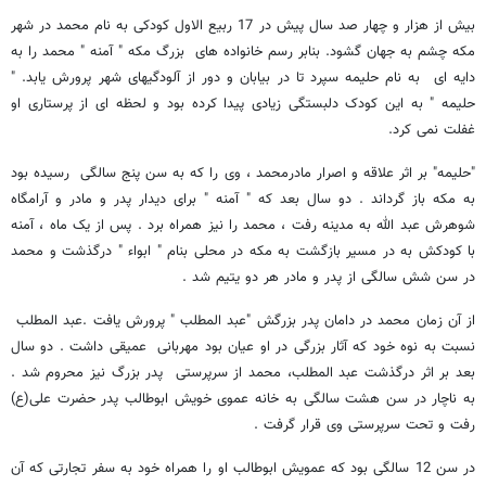
بیش از هزار و چهار صد سال پیش در 17 ربیع الاول کودکی به نام محمد در شهر
مکه چشم به جهان گشود. بنابر رسم خانواده های بزرگ مکه " آمنه " محمد را به
دایه ای به نام حلیمه سپرد تا در بیابان و دور از آلودگیهای شهر پرورش یابد. "
حلیمه " به این کودک دلبستگی زیادی پیدا کرده بود و لحظه ای از پرستاری او
غفلت نمی کرد.
"حلیمه" بر اثر علاقه و اصرار مادرمحمد ، وی را که به سن پنج سالگی رسیده بود
به مکه باز گرداند . دو سال بعد که " آمنه " برای دیدار پدر و مادر و آرامگاه
شوهرش عبد الله به مدینه رفت ، محمد را نیز همراه برد . پس از یک ماه ، آمنه
با کودکش به در مسیر بازگشت به مکه در محلی بنام " ابواء " درگذشت و محمد
در سن شش سالگی از پدر و مادر هر دو یتیم شد .
از آن زمان محمد در دامان پدر بزرگش "عبد المطلب " پرورش یافت .عبد المطلب
نسبت به نوه خود که آثار بزرگی در او عیان بود مهربانی عمیقی داشت . دو سال
بعد بر اثر درگذشت عبد المطلب، محمد از سرپرستی پدر بزرگ نیز محروم شد .
به ناچار در سن هشت سالگی به خانه عموی خویش ابوطالب پدر حضرت علی(ع)
رفت و تحت سرپرستی وی قرار گرفت .
در سن 12 سالگی بود که عمویش ابوطالب او را همراه خود به سفر تجارتی که آن