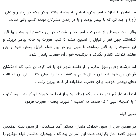
هجرت به مدینه
مسلمانان با اجازه پیامبر مکرم اسلام به مدینه رفتند و در مکه جز پیامبر و علی
(ع ) و چند تن که یا بیمار بودند و یا در زندان مشرکان بودند کسی باقی نماند.
وقتی بت پرستان از هجرت پیامبر باخبر شدند، در پی نشستها و مشورتها قرار
گذاشتند چهل نفر از قبایل را تعیین کنند، تا شب هجرت به خانه پیامبر بریزند و
آن حضرت را به قتل رسانند، تا خون وی در بین تمام قبایل پخش شود و بنی
هاشم نتوانند انتقام بگیرند و درنتیجه خون آن حضرت پایمال شود.
اما فرشته وحی رسول مکرم را از نقشه شوم آنها با خبر کرد. آن شب که آدمکشان
قریش می خواستند این خیال شوم و نقشه پلید را عملی کنند، علی بن ابیطالب
بجای پیغمبر خوابید و آن حضرت مخفیانه از خانه بیرون رفت .
ابتدا به غار ثور (در جنوب مکه ) پناه برد و از آنجا به همراه ابوبکر به سوی "یثرب
" یا "مدینة النبی " که بعدها به "مدینه " شهرت یافت ، هجرت فرمود.
تغییر قبله
در همین سال از سوی خداوند متعال، دستور آمد مسلمانان از سوی بیت المقدس
بسوی کعبه نماز بگزارند. علت این امر آن بود که ، یهودیان نداشتن قبله دیگری را