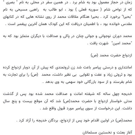
زمان در حجاز معمول بود به شام برد . در همین سفر در محلی به نام " بصری "
که از نواحی شام ( سوریه فعلی ) بود ، ابو طالب به راهبی مسیحی به نام
"بحیرا" برخورد کرد . بحیرا هنگام ملاقات محمد از روی نشانه هایی که در کتابهای
مقدس خوانده بود ، با اطمینان دریافت که این کودک همان آخرین پیغمبر است .
محمد دوران نوجوانی و جوانی چنان در پاکی و صداقت با دیگران متمایز بود که به
"محمد امین" شهرت یافت .
ازدواج حضرت محمد (ص)
امانتداری و درستی پیامبر باعث شد زن ثروتمندی که پیش از آن دوبار ازدواج کرده
بود و ثروتی زیاد و عفت و تقوایی بی نظیر داشت، محمد (ص) را برای تجارت به
شام بفرستد و از سود بازرگانی خود سهمی به وی بدهد .
خدیجه چهل ساله که شیفته امانت و صداقت محمد شده بود پس از گذشت
مدتی خواستار ازدواج با حضرت محمد(ص) شد که آن موقع بیست و پنج سال
داشت. این درخواست از سوی پیامبر مورد قبول واقع شد .
محمد(ص) در اولین اقدام خود پس از ازدواج، بردگان خدیجه را آزاد کرد .
آغاز بعثت و نخستین مسلمانان