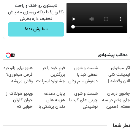
تابستون رو خنک و راحت
بگذرون! تا پنکه رومیزی مه پاش
تخفیف داره بخرش
سفارش بده!
مطالب پیشنهادی
اگر میخوای
شست و شوی
فرم خود را در
هنوز برای زانو درد
ایمپلنت کنی
عمقی کبد با
بزرگترین
قرص میخوری؟
الان وقتشه |
دمنوش سم زدای
جشنواره ایمپلنت
وقتی می‌شه
فقط با ۲۵
گیاهی
تهران پر کنید ! |
بدون عمل
جادوی درمان
شست و شوی
پایان دغدغه
ویدیو هولناک از
میلیون تومان!!!
فقط ۲۵ میلیون
درمانش کرد؟؟؟؟
جای زخم در سه
چربی های کبد با
هزینه های
جوان کارتن
هفته! (همین
نوشیدنی
دندان پزشکی با
خوابی که
حالا رایگان
گیاهی(55%تخفیف)
پک سفید کننده
میلیاردر شد.
صحبت کنید)
خانگی
آموزش رایگان
نظر شما