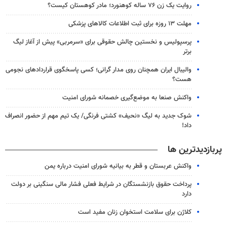
روایت یک زن ۷۶ ساله کوهنورد؛ مادر کوهستان کیست؟
مهلت ۱۳ روزه برای ثبت اطلاعات کالاهای پزشکی
پرسپولیس و نخستین چالش حقوقی برای «سرمربی» پیش از آغاز لیگ
برتر
والیبال ایران همچنان روی مدار گرانی؛ کسی پاسخگوی قراردادهای نجومی
هست؟
واکنش صنعا به موضع‌گیری خصمانه شورای امنیت
شوک جدید به لیگ «نحیف» کشتی فرنگی/ یک تیم مهم از حضور انصراف
داد!
پربازدیدترین ها
واکنش عربستان و قطر به بیانیه شورای امنیت درباره یمن
پرداخت حقوق بازنشستگان در شرایط فعلی فشار مالی سنگینی بر دولت
دارد
کلاژن برای سلامت استخوان زنان مفید است