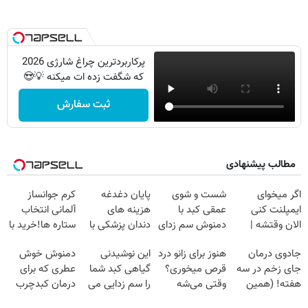
پرکاربردترین چراغ شارژی 2026
که شگفت زده ات میکنه 💡😍
ثبت سفارش
مطالب پیشنهادی
اگر میخوای
شست و شوی
پایان دغدغه
کرم جوانساز
ایمپلنت کنی
عمقی کبد با
هزینه های
آلمانی انتخاب
الان وقتشه |
دمنوش سم زدای
دندان پزشکی با
ستاره ها!خرید با
فقط با ۲۵
گیاهی
پک سفید کننده
تخفیف
جادوی درمان
هنوز برای زانو درد
این نوشیدنی
دمنوش خوش
میلیون تومان!!!
خانگی
جای زخم در سه
قرص میخوری؟
گیاهی کبد شما
عطری که برای
هفته! (همین
وقتی می‌شه
را سم زدایی می
درمان کبدچرب
حالا رایگان
بدون عمل
کند (با ضمانت
معجزه میکنه