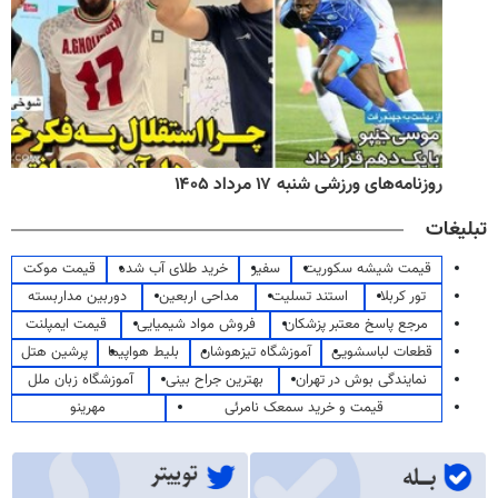
روزنامه‌های ورزشی شنبه ۱۷ مرداد ۱۴۰۵
تبلیغات
قیمت شیشه سکوریت
سفیر
خرید طلای آب شده
قیمت موکت
تور کربلا
استند تسلیت
مداحی اربعین
دوربین مداربسته
مرجع پاسخ معتبر پزشکان
فروش مواد شیمیایی
قیمت ایمپلنت
قطعات لباسشویی
آموزشگاه تیزهوشان
بلیط هواپیما
پرشین هتل
نمایندگی بوش در تهران
بهترین جراح بینی
آموزشگاه زبان ملل
قیمت و خرید سمعک نامرئی
مهرینو