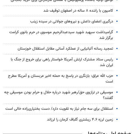
کامیون با راننده ۸ ساله در اصفهان توقیف شد
درگیری اعضای داعش و نیروهای جولانی در سیده زینب
گرامیداشت سپهبد شهید سیدعبدالرحیم موسوی در حرم بانوی کرامت
برگزار شد
تمجید رسانه آلبانیایی از عملکرد آسانی مقابل استقلال خوزستان
رئیس ستاد مشترک ارتش آمریکا خواستار راهی برای خروج از جنگ با
ایران شد
حزب الله عراق: بازنگری در پاسخ به حمله اخیر عربستان و آمریکا مطرح
است
موسیقی در ترازوی حق/رهبر شهید درباره حلال و حرام بودن موسیقی چه
گفتند؟
استقلال برای سه جام نیاز به تقویت دارد/ دست بختیاری‌زاده خالی است
زمین لرزه ۴.۶ ریشتری گلباف کرمان را لرزاند
صفحه اول روزنامه‌ها