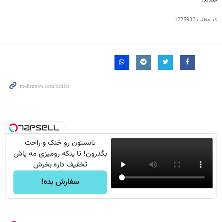
کد مطلب
1275932
تابستون رو خنک و راحت
بگذرون! تا پنکه رومیزی مه پاش
تخفیف داره بخرش
سفارش بده!