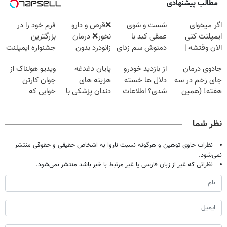
مطالب پیشنهادی
اگر میخوای
شست و شوی
❌قرص‌ و دارو
فرم خود را در
ایمپلنت کنی
عمقی کبد با
نخور❌ درمان
بزرگترین
الان وقتشه |
دمنوش سم زدای
زانودرد بدون
جشنواره ایمپلنت
فقط با ۲۵
گیاهی
قرص
تهران پر کنید ! |
جادوی درمان
از بازدید خودرو
پایان دغدغه
ویدیو هولناک از
میلیون تومان!!!
فقط ۲۵ میلیون
جای زخم در سه
دلال ها خسته
هزینه های
جوان کارتن
هفته! (همین
شدی؟ اطلاعات
دندان پزشکی با
خوابی که
حالا رایگان
ماشینت رو اینجا
پک سفید کننده
میلیاردر شد.
صحبت کنید)
ثبت کن
خانگی
آموزش رایگان
نظر شما
نظرات حاوی توهین و هرگونه نسبت ناروا به اشخاص حقیقی و حقوقی منتشر
نمی‌شود.
نظراتی که غیر از زبان فارسی یا غیر مرتبط با خبر باشد منتشر نمی‌شود.