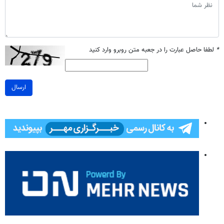
*
لطفا حاصل عبارت را در جعبه متن روبرو وارد کنید
ارسال