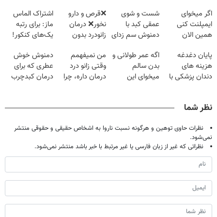
اگر میخوای
شست و شوی
❌قرص‌ و دارو
اشتراک الماس
ایمپلنت کنی
عمقی کبد با
نخور❌ درمان
ماز: برای رتبه
همین الان
دمنوش سم زدای
زانودرد بدون
یک‌های کنکور!
وقتشه | فقط با
گیاهی
قرص
پایان دغدغه
اگه عمر طولانی و
من نمیفهمم
دمنوش خوش
۲۵ میلیون
هزینه های
بدن سالم
وقتی زانو درد
عطری که برای
تومان!!!
دندان پزشکی با
میخوای این
درمان داره، چرا
درمان کبدچرب
پک سفید کننده
نوشیدنی رو با
دردش رو داری
معجزه میکنه
خانگی
تخفیف بخر
تحمل میکنی؟❗
نظر شما
نظرات حاوی توهین و هرگونه نسبت ناروا به اشخاص حقیقی و حقوقی منتشر
نمی‌شود.
نظراتی که غیر از زبان فارسی یا غیر مرتبط با خبر باشد منتشر نمی‌شود.