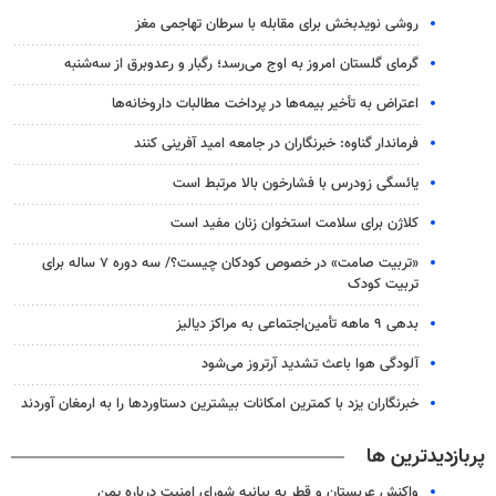
روشی نویدبخش برای مقابله با سرطان تهاجمی مغز
گرمای گلستان امروز به اوج می‌رسد؛ رگبار و رعدوبرق از سه‌شنبه
اعتراض به تأخیر بیمه‌ها در پرداخت مطالبات داروخانه‌ها
فرماندار گناوه: خبرنگاران در جامعه امید آفرینی کنند
یائسگی زودرس با فشارخون بالا مرتبط است
کلاژن برای سلامت استخوان زنان مفید است
«تربیت صامت» در خصوص کودکان چیست؟/ سه دوره ۷ ساله برای
تربیت کودک
بدهی ۹ ماهه تأمین‌اجتماعی به مراکز دیالیز
آلودگی هوا باعث تشدید آرتروز می‌شود
خبرنگاران یزد با کمترین امکانات بیشترین دستاوردها را به ارمغان آوردند
پربازدیدترین ها
واکنش عربستان و قطر به بیانیه شورای امنیت درباره یمن