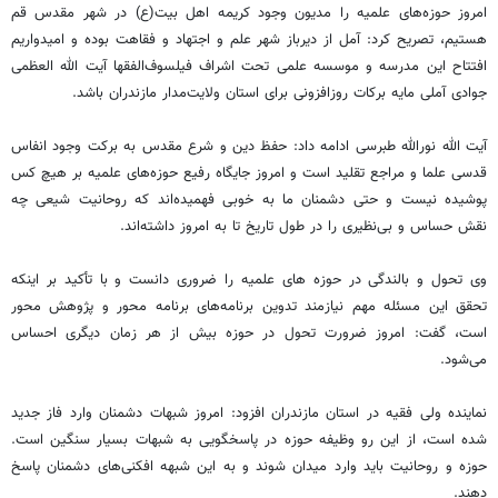
امروز حوزه‌های علمیه را مدیون وجود کریمه اهل بیت(ع) در شهر مقدس قم
هستیم، تصریح کرد: آمل از دیرباز شهر علم و اجتهاد و فقاهت بوده و امیدواریم
افتتاح این مدرسه و موسسه علمی تحت اشراف فیلسوف‌الفقها آیت الله العظمی
جوادی آملی مایه برکات روزافزونی برای استان ولایت‌مدار مازندران باشد.
آیت الله نورالله طبرسی ادامه داد: حفظ دین و شرع مقدس به برکت وجود انفاس
قدسی علما و مراجع تقلید است و امروز جایگاه رفیع حوزه‌های علمیه بر هیچ کس
پوشیده نیست و حتی دشمنان ما به خوبی فهمیده‌اند که روحانیت شیعی چه
نقش حساس و بی‌نظیری را در طول تاریخ تا به امروز داشته‌اند.
وی تحول و بالندگی در حوزه های علمیه را ضروری دانست و با تأکید بر اینکه
تحقق این مسئله مهم نیازمند تدوین برنامه‌های برنامه محور و پژوهش محور
است، گفت: امروز ضرورت تحول در حوزه بیش از هر زمان دیگری احساس
می‌شود.
نماینده ولی فقیه در استان مازندران افزود: امروز شبهات دشمنان وارد فاز جدید
شده است، از این رو وظیفه حوزه در پاسخگویی به شبهات بسیار سنگین است.
حوزه و روحانیت باید وارد میدان شوند و به این شبهه افکنی‌های دشمنان پاسخ
دهند.