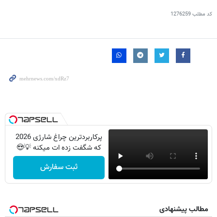
کد مطلب
1276259
پرکاربردترین چراغ شارژی 2026
که شگفت زده ات میکنه 💡😍
ثبت سفارش
مطالب پیشنهادی